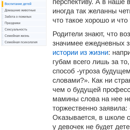
перспективу. А в наше 
Воспитание детей
иногда так желанны чет
Домашние животные
Забота о пожилых
что такое хорошо и что 
Праздники
Сексуальность
Родители знают, что во
Семейная жизнь
значимее ежедневных з
Семейная психология
истории из жизни
: напр
губам всего лишь за то
способ -угроза будущем
словами?». Как ни стра
чем о будущей професс
мамины слова на нее не
торжественно заявила: 
Оказывается, в школе с
у девочек не будет дете