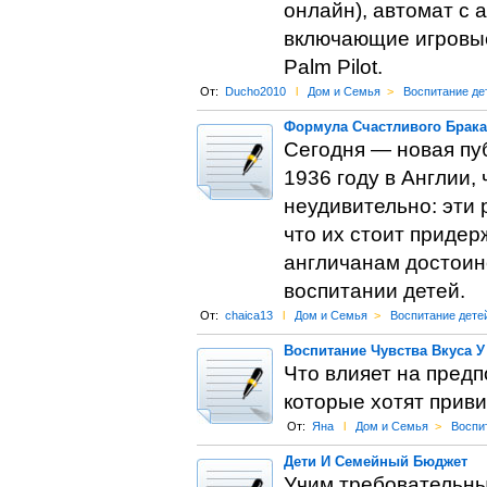
онлайн), автомат с 
включающие игровы
Palm Pilot.
От:
Ducho2010
l
Дом и Семья
>
Воспитание де
Формула Счастливого Брака
Сегодня — новая пу
1936 году в Англии,
неудивительно: эти
что их стоит придер
англичанам достоинс
воспитании детей.
От:
chaica13
l
Дом и Семья
>
Воспитание дете
Воспитание Чувства Вкуса У
Что влияет на предп
которые хотят привит
От:
Яна
l
Дом и Семья
>
Воспи
Дети И Семейный Бюджет
Учим требовательны