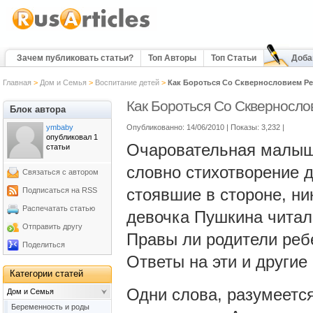
Зачем публиковать статьи?
Топ Авторы
Топ Статьи
Доба
Главная
>
Дом и Семья
>
Воспитание детей
>
Как Бороться Со Сквернословием Р
Как Бороться Со Скверносло
Блок автора
ymbaby
Опубликованно: 14/06/2010 | Показы: 3,232
|
опубликовал 1
Очаровательная малышк
статьи
словно стихотворение 
Связаться с автором
стоявшие в стороне, ни
Подписаться на RSS
Распечатать статью
девочка Пушкина читал
Отправить другу
Правы ли родители ребе
Поделиться
Ответы на эти и другие
Категории статей
Одни слова, разумеется
Дом и Семья
Беременность и роды