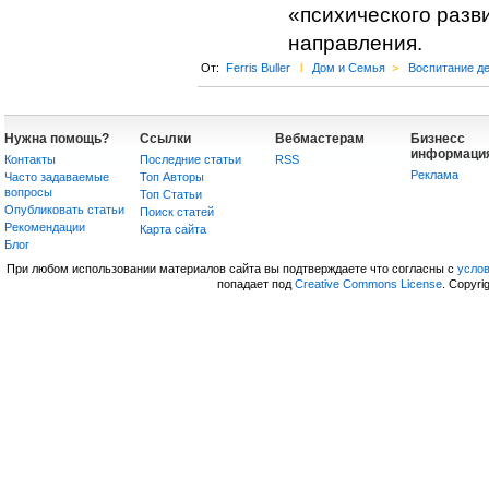
«психического разв
направления.
От:
Ferris Buller
l
Дом и Семья
>
Воспитание д
Нужна помощь?
Ссылки
Вебмастерам
Бизнесс
информаци
Контакты
Последние статьи
RSS
Реклама
Часто задаваемые
Топ Авторы
вопросы
Топ Статьи
Опубликовать статьи
Поиск статей
Рекомендации
Карта сайта
Блог
При любом использовании материалов сайта вы подтверждаете что согласны с
усло
попадает под
Creative Commons License
. Copyri