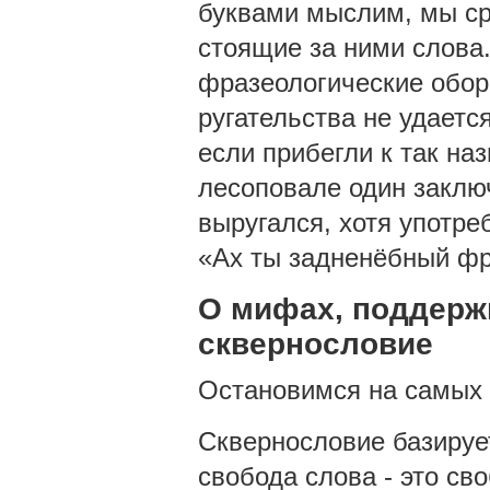
буквами мыслим, мы сра
стоящие за ними слова.
фразеологические оборо
ругательства не удаетс
если прибегли к так н
лесоповале один заклю
выругался, хотя употре
«Ах ты задненёбный фр
О мифах, поддер
сквернословие
Остановимся на самых 
Сквернословие базирует
свобода слова - это св