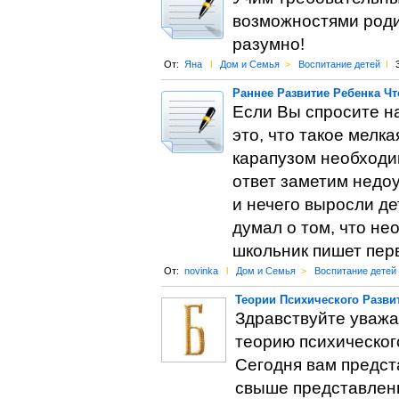
возможностями родит
разумно!
От:
Яна
l
Дом и Семья
>
Воспитание детей
l
Раннее Развитие Ребенка Чт
Если Вы спросите н
это, что такое мелка
карапузом необходи
ответ заметим недоу
и нечего выросли де
думал о том, что не
школьник пишет перв
От:
novinka
l
Дом и Семья
>
Воспитание детей
Теории Психического Разви
Здравствуйте уважа
теорию психическог
Сегодня вам предста
свыше представленн