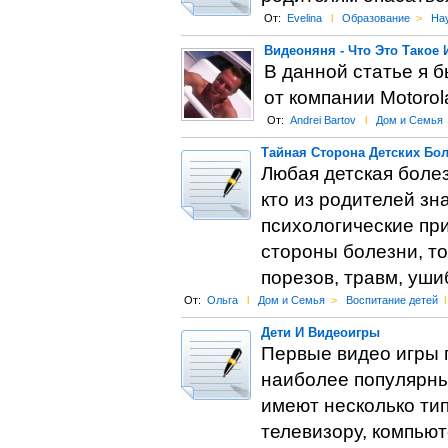
От:
Evelina
l
Образование
>
На
Видеоняня - Что Это Такое 
В данной статье я 
от компании Motoro
От:
Andrei Bartov
l
Дом и Семья
Тайная Сторона Детских Бо
Любая детская болез
кто из родителей зн
психологические при
стороны болезни, то
порезов, травм, ушиб
От:
Ольга
l
Дом и Семья
>
Воспитание детей
l
Дети И Видеоигры
Первые видео игры п
наиболее популярны
имеют несколько ти
телевизору, компьют