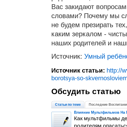
Вас закидают вопросами
словами? Почему мы слыш
не будем презирать тех
каким зеркалом - чисты
наших родителей и наш
Источник:
Умный ребён
Источник статьи:
http://
borotsya-so-skvernoslovie
Обсудить статью
Статьи по теме
Последние Воспитани
Влияние Мультфильмов На П
Как мультфильмы де
родителям опасатьс