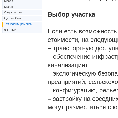
Мебель
Мувинг
Садоводство
Выбор участка
Сделай Сам
Технологии ремонта
Если есть возможность
Фэн-шуй
стоимости, на следующ
– транспортную доступн
– обеспечение инфрастр
канализация);
– экологическую безоп
предприятий, сельскохо
– конфигурацию, релье
– застройку на соседних
могут разместиться с к