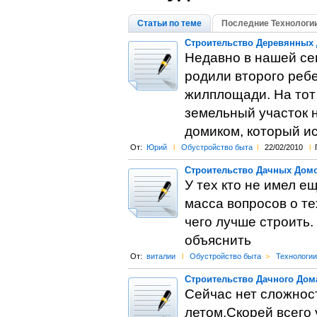
Статьи по теме
Последние Технологии
Строительство Деревянных 
Недавно в нашей се
родили второго ребе
жилплощади. На тот
земельный участок 
домиком, который ис
От:
Юрий
l
Обустройство быта
l
22/02/2010
l
Строительство Дачных Домо
У тех кто не имел е
масса вопросов о те
чего лучше строить.
объяснить
От:
виталии
l
Обустройство быта
>
Технологии
Строительство Дачного Дом
Сейчас нет сложнос
летом.Скорей всего 