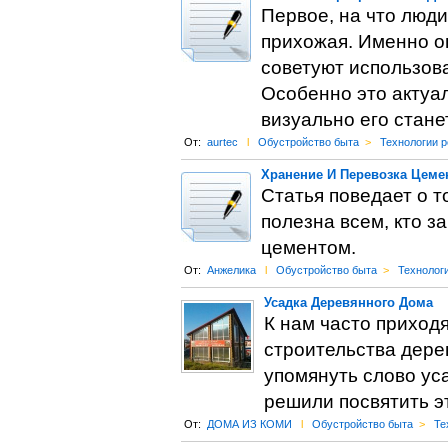
Первое, на что люд
прихожая. Именно он
советуют использов
Особенно это актуал
визуально его стане
От:
aurtec
l
Обустройство быта
>
Технологии 
Хранение И Перевозка Цеме
Статья поведает о т
полезна всем, кто з
цементом.
От:
Анжелика
l
Обустройство быта
>
Технолог
Усадка Деревянного Дома
К нам часто приход
строительства дерев
упомянуть слово ус
решили посвятить э
От:
ДОМА ИЗ КОМИ
l
Обустройство быта
>
Те