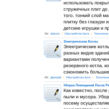
использовать покрыт
стружечных плит до 
того, тонкий слой 
плитку без глазури 
детские игрушки и п
От:
dnbovin
l
Обустройство быта
>
Технологии
Электрические Котлы
Электрические котлы
разных видов здани
вариантами получен
резервного котла, к
сэкономить большие
От:
Дмитрий
l
Обустройство быта
>
Технологи
Уборка Помещений После Р
Как известно, после
пыли и мусора. Убор
посему осуществляет