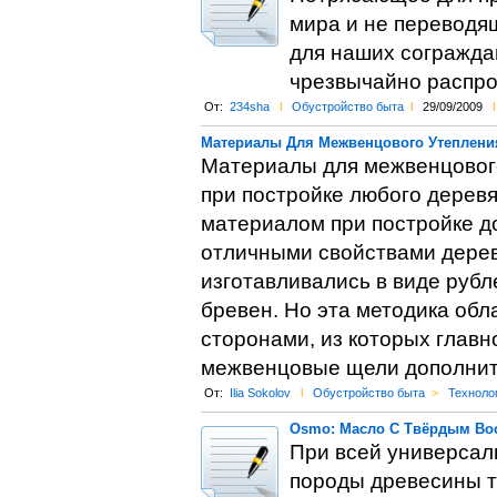
мира и не переводя
для наших сограждан
чрезвычайно распр
От:
234sha
l
Обустройство быта
l
29/09/2009
l
Материалы Для Межвенцового Утепления
Материалы для межвенцового
при постройке любого дерев
материалом при постройке д
отличными свойствами дерева
изготавливались в виде руб
бревен. Но эта методика об
сторонами, из которых главн
межвенцовые щели дополни
От:
Ilia Sokolov
l
Обустройство быта
>
Техноло
Osmo: Масло С Твёрдым Во
При всей универсал
породы древесины т