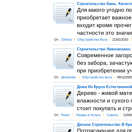
Строительство Бань. Качес
Для какого угодно п
приобретает важное
входит кроме прочег
частности это значи
От:
234sha
l
Обустройство быта
l
21/01/2010
l
Строительство Невозможно 
Современное загоро
без забора, зачастую
при приобретении уч
От:
dimarticles
l
Обустройство быта
l
09/12/200
Дома Из Бруса Естественно
Дерево - живой мате
влажности и сухого
стоит покупать и ст
От:
Ринат
l
Товары и Услуги
>
Советы
l
12/09
Дачное Строительство В Кр
Потрясающее для пр