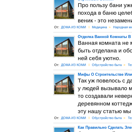
Про пользу бани уж
похода в баню целе
веник - это незаме
От:
ДОМА ИЗ КОМИ
l
Медицина
>
Народная м
Отделка Ванной Комнаты В
Ванная комната не 
быть отделана и об
ней себя уютно.
От:
ДОМА ИЗ КОМИ
l
Обустройство быта
>
Те
Мифы О Строительстве Или
Так уж повелось с д
у людей вызывало ма
то создавали невер
деревянном коттедж
эту нашу статью мы
От:
ДОМА ИЗ КОМИ
l
Обустройство быта
>
Те
Как Правильно Сделать Эл