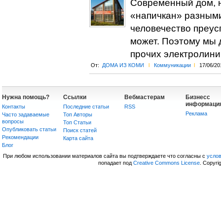
Современный дом, н
«напичкан» разными
человечество преус
может. Поэтому мы 
прочих электролини
От:
ДОМА ИЗ КОМИ
l
Коммуникации
l
17/06/20
Нужна помощь?
Ссылки
Вебмастерам
Бизнесс
информаци
Контакты
Последние статьи
RSS
Реклама
Часто задаваемые
Топ Авторы
вопросы
Топ Статьи
Опубликовать статьи
Поиск статей
Рекомендации
Карта сайта
Блог
При любом использовании материалов сайта вы подтверждаете что согласны с
усло
попадает под
Creative Commons License
. Copyri