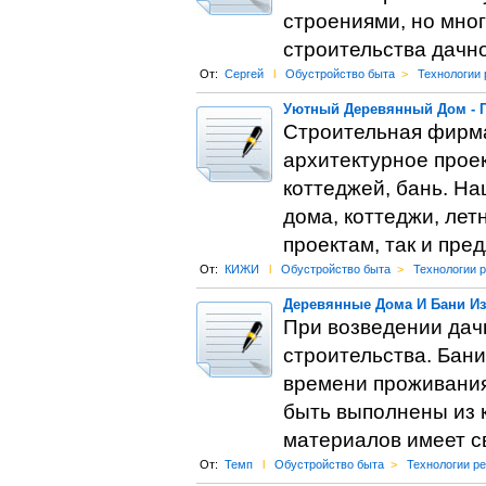
строениями, но мног
строительства дачно
От:
Сергей
l
Обустройство быта
>
Технологии
Уютный Деревянный Дом - П
Строительная фирма
архитектурное прое
коттеджей, бань. Н
дома, коттеджи, лет
проектам, так и пре
От:
КИЖИ
l
Обустройство быта
>
Технологии 
Деревянные Дома И Бани Из
При возведении дач
строительства. Бани
времени проживания,
быть выполнены из к
материалов имеет с
От:
Темп
l
Обустройство быта
>
Технологии р