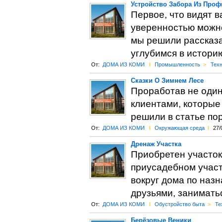
Устройство Забора Из Проф
Первое, что видят в
уверенностью можно 
мы решили рассказа
углубимся в истори
От:
ДОМА ИЗ КОМИ
l
Промышленность
>
Техн
Сказки О Зимнем Лесе
Проработав не один 
клиентами, которые
решили в статье по
От:
ДОМА ИЗ КОМИ
l
Окружающая среда
l
27/
Дренаж Участка
Приобретен участок
приусадебном участ
вокруг дома по назн
друзьями, занимать
От:
ДОМА ИЗ КОМИ
l
Обустройство быта
>
Те
Берёзовые Веники