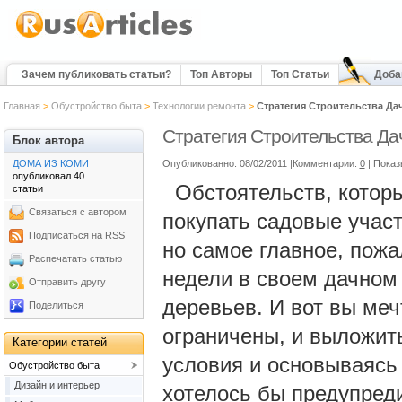
Зачем публиковать статьи?
Топ Авторы
Топ Статьи
Доба
Главная
>
Обустройство быта
>
Технологии ремонта
>
Стратегия Строительства Да
Стратегия Строительства Да
Блок автора
ДОМА ИЗ КОМИ
Опубликованно: 08/02/2011 |Комментарии:
0
| Показ
опубликовал 40
Обстоятельств, которы
статьи
Связаться с автором
покупать садовые участ
Подписаться на RSS
но самое главное, пожа
Распечатать статью
недели в своем дачном 
Отправить другу
деревьев. И вот вы меч
Поделиться
ограничены, и выложит
Категории статей
условия и основываясь
Обустройство быта
Дизайн и интерьер
хотелось бы предупред