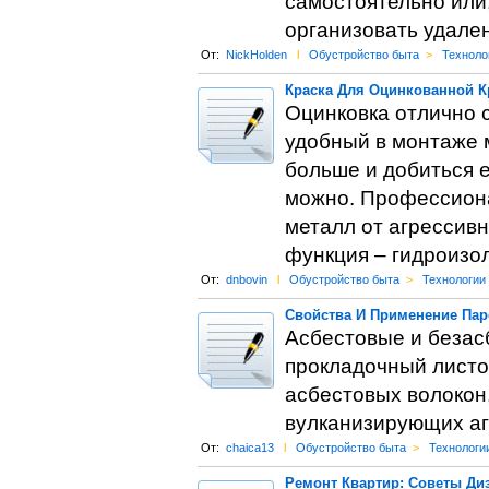
самостоятельно или
организовать удален
От:
NickHolden
l
Обустройство быта
>
Техноло
Краска Для Оцинкованной К
Оцинковка отлично 
удобный в монтаже 
больше и добиться 
можно. Профессиона
металл от агрессив
функция – гидроизо
От:
dnbovin
l
Обустройство быта
>
Технологии
Свойства И Применение Пар
Асбестовые и безас
прокладочный листо
асбестовых волокон,
вулканизирующих аг
От:
chaica13
l
Обустройство быта
>
Технологи
Ремонт Квартир: Советы Ди