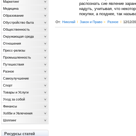
Маркетинг
распознать сие явление заран
Медицина
надуть, учитывая, что некото
покупки, а позднее, так назы
Образование
От:
Николай
l
Закон и Право
>
Разное
l
12/12/2
Обустройство быта
Общественность
Окружающая среда
Отношения
Пресс-релизы
Промышленность
Путешествия
Разное
Самоулучшение
Спорт
Товары и Услуги
Уход за собой
Финансы
Хобби и Увлечения
Шоппинг
Ресурсы статей