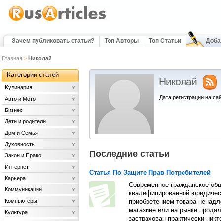
Зачем публиковать статьи?
Топ Авторы
Топ Статьи
Доба
Главная
>
Николай
Категории статей
Николай
Kулинария
Дата регистрации на сай
Авто и Мото
Бизнес
Дети и родители
Дом и Семья
Духовность
Последние статьи
Закон и Право
Интернет
Статья По Защите Прав Потребителей
Карьера
Современное гражданское общ
Коммуникации
квалифицированной юридичес
Компьютеры
приобретением товара ненадле
магазине или на рынке продал
Культура
застрахован практически никт