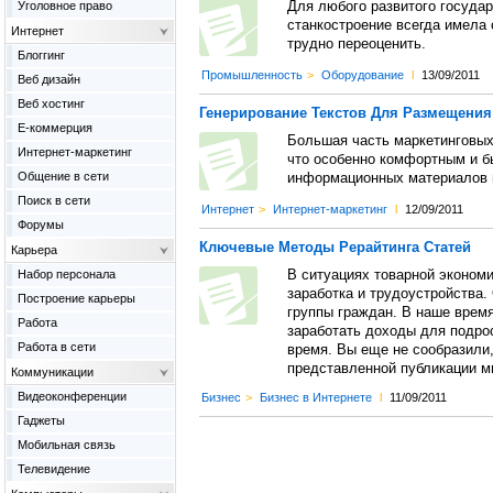
Уголовное право
Для любого развитого госуда
станкостроение всегда имела 
Интернет
трудно переоценить.
Блоггинг
Промышленность
>
Оборудование
l
13/09/2011
Веб дизайн
Веб хостинг
Генерирование Текстов Для Размещения
Е-коммерция
Большая часть маркетинговых
Интернет-маркетинг
что особенно комфортным и б
Общение в сети
информационных материалов н
Поиск в сети
Интернет
>
Интернет-маркетинг
l
12/09/2011
Форумы
Ключевые Методы Рерайтинга Статей
Карьера
Набор персонала
В ситуациях товарной экономи
заработка и трудоустройства.
Построение карьеры
группы граждан. В наше время
Работа
заработать доходы для подрос
Работа в сети
время. Вы еще не сообразили,
представленной публикации мы
Коммуникации
Видеоконференции
Бизнес
>
Бизнес в Интернете
l
11/09/2011
Гаджеты
Мобильная связь
Телевидение