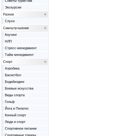
Советы туристам
Экскурсии
Разное
Слухи
Самоулучшение
Коучинг
НЛП
Стресс-менеджмент
Тайм-менеджмент
Спорт
Аэробика
Баскетбол
Бодибилдинг
Боевые искусства
Виды спорта
Гольф
Йога и Пилатес
Конный спорт
Люди и спорт
Спортивное питание
Спортивные товары