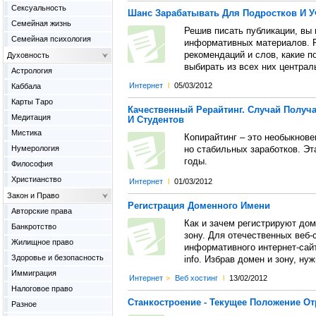
Сексуальность
Шанс Зарабатывать Для Подростков И 
Семейная жизнь
Решив писать публикации, вы 
Семейная психология
информативных материалов. 
рекомендаций и слов, какие п
Духовность
выбирать из всех них централ
Астрология
Интернет
l
05/03/2012
Каббала
Карты Таро
Качественный Рерайтинг. Случай Получ
Медитация
И Студентов
Мистика
Копирайтинг – это необыкнов
Нумерология
но стабильных заработков. Эт
годы.
Философия
Христианство
Интернет
l
01/03/2012
Закон и Право
Регистрация Доменного Имени
Авторские права
Как и зачем регистрируют дом
Банкротство
зону. Для отечественных веб-
Жилищное право
информативного интернет-сайт
Здоровье и безопасность
info. Избрав домен и зону, н
Иммиграция
Интернет
>
Веб хостинг
l
13/02/2012
Налоговое право
Станкостроение - Текущее Положение От
Разное