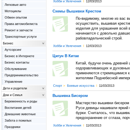
Хобби и Увлечения
l
12/03/2013
Легковые авто
Cхемы Вышивки Крестом
Мотоциклы
Обмен опытом
По-видимому, многие из вас в
осуществить, вышивая крести
Права автомобилиста
изделия для украшения всей
Ремонт и запчасти
начинается с довольно давших
Транспортные услуги
рабовладельческий строй.
Бизнес
Хобби и Увлечения
l
12/03/2013
Аутсорсинг
Цигун В Китае
Бизнес в Интернете
Бизнес контакты
Китай, будучи очень древней 
оздоравливающих и духовных 
Обслуживание
применяются стремящимися к
Предпринимательство
жителями Поднебесной импер
Управление
Спорт
>
Боевые искусства
l
11/03/2013
Дети и родители
Дом и Семья
Вышивка Бисером
Беременность и роды
Мастерство вышивки бисером
Воспитание детей
Руси девицы нашивали яркий б
бурки. Считалось, что вышивк
Домашние животные
предохранение от сглаза, порч
Забота о пожилых
Хобби и Увлечения
l
11/03/2013
Праздники