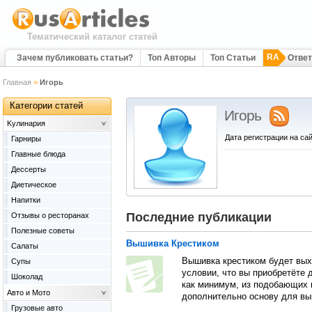
Тематический каталог статей
RA
Зачем публиковать статьи?
Топ Авторы
Топ Статьи
Отве
Главная
>
Игорь
Категории статей
Игорь
Kулинария
Дата регистрации на сай
Гарниры
Главные блюда
Дессерты
Диетическое
Напитки
Последние публикации
Отзывы о ресторанах
Полезные советы
Вышивка Крестиком
Салаты
Вышивка крестиком будет выхо
Супы
условии, что вы приобретёте 
Шоколад
как минимум, из подобающих к
Авто и Мото
дополнительно основу для выш
Грузовые авто