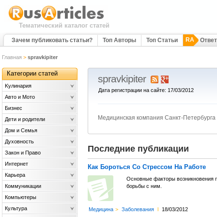
Тематический каталог статей
RA
Зачем публиковать статьи?
Топ Авторы
Топ Статьи
Отве
Главная
>
spravkipiter
Категории статей
spravkipiter
Kулинария
Дата регистрации на сайте: 17/03/2012
Авто и Мото
Бизнес
Медицинская компания Санкт-Петербурга
Дети и родители
Дом и Семья
Духовность
Последние публикации
Закон и Право
Интернет
Как Бороться Со Стрессом На Работе
Карьера
Основные факторы возникновения п
Коммуникации
борьбы с ним.
Компьютеры
Культура
Медицина
>
Заболевания
l
18/03/2012