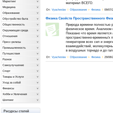
Маркетинг
материал ВСЕГО.
Медицина
От:
Vyacheslav
l
Образование
>
Физика
l
09/07/
Образование
Физика Свойств Пространственного Физ
Обустройство быта
Общественность
Природа времени полностью ра
физическое время. Анализом п
Окружающая среда
Показано что время является
Отношения
пространственно-временны'х п
генератором всех сил и энерг
Пресс-релизы
взаимодействий, молекулярных
Промышленность
в воздушных торнадо и до гал
Путешествия
От:
Vyacheslav
l
Образование
>
Физика
l
29/08/
Разное
Самоулучшение
Спорт
Товары и Услуги
Уход за собой
Финансы
Хобби и Увлечения
Шоппинг
Ресурсы статей