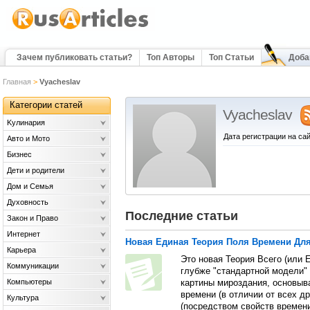
Зачем публиковать статьи?
Топ Авторы
Топ Статьи
Доба
Главная
>
Vyacheslav
Категории статей
Vyacheslav
Kулинария
Дата регистрации на сай
Авто и Мото
Бизнес
Дети и родители
Дом и Семья
Духовность
Последние статьи
Закон и Право
Интернет
Новая Единая Теория Поля Времени Для 
Карьера
Это новая Теория Всего (или 
Коммуникации
глубже "стандартной модели" 
Компьютеры
картины мироздания, основыв
времени (в отличии от всех др
Культура
(посредством свойств времен