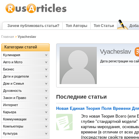
Зачем публиковать статьи?
Топ Авторы
Топ Статьи
Доба
Главная
>
Vyacheslav
Категории статей
Vyacheslav
Kулинария
Дата регистрации на сай
Авто и Мото
Бизнес
Дети и родители
Дом и Семья
Духовность
Последние статьи
Закон и Право
Интернет
Новая Единая Теория Поля Времени Для 
Карьера
Это новая Теория Всего (или 
Коммуникации
глубже "стандартной модели" 
Компьютеры
картины мироздания, основыв
времени (в отличии от всех др
Культура
(посредством свойств времен