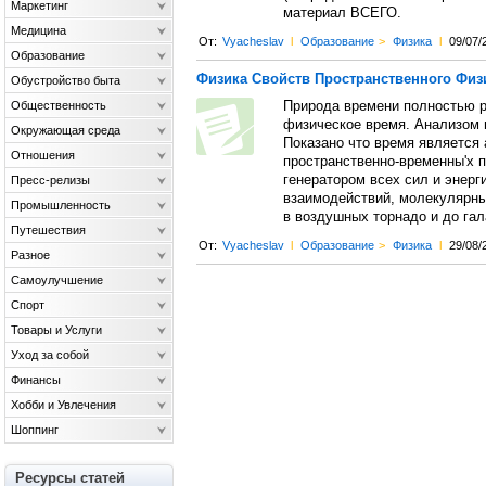
Маркетинг
материал ВСЕГО.
Медицина
От:
Vyacheslav
l
Образование
>
Физика
l
09/07/
Образование
Физика Свойств Пространственного Физ
Обустройство быта
Общественность
Природа времени полностью ра
физическое время. Анализом п
Окружающая среда
Показано что время является
Отношения
пространственно-временны'х п
генератором всех сил и энерг
Пресс-релизы
взаимодействий, молекулярных
Промышленность
в воздушных торнадо и до гал
Путешествия
От:
Vyacheslav
l
Образование
>
Физика
l
29/08/
Разное
Самоулучшение
Спорт
Товары и Услуги
Уход за собой
Финансы
Хобби и Увлечения
Шоппинг
Ресурсы статей