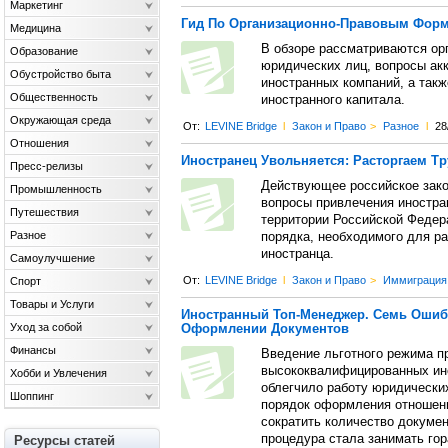
Маркетинг
Гид По Организационно-Правовым Фор
Медицина
В обзоре рассматриваются ор
Образование
юридических лиц, вопросы ак
Обустройство быта
иностранных компаний, а такж
Общественность
иностранного капитала.
Окружающая среда
От:
LEVINE Bridge
l
Закон и Право
>
Разное
l
28
Отношения
Иностранец Увольняется: Расторгаем Т
Пресс-релизы
Действующее российское зако
Промышленность
вопросы привлечения иностра
Путешествия
территории Российской Федер
Разное
порядка, необходимого для р
иностранца.
Самоулучшение
От:
LEVINE Bridge
l
Закон и Право
>
Иммиграция
Спорт
Товары и Услуги
Иностранный Топ-Менеджер. Семь Ошиб
Уход за собой
Оформлении Документов
Финансы
Введение льготного режима п
высококвалифицированных ино
Хобби и Увлечения
облегчило работу юридически
Шоппинг
порядок оформления отношени
сократить количество докумен
процедура стала занимать го
Ресурсы статей