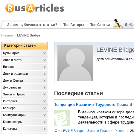
Зачем публиковать статьи?
Топ Авторы
Топ Статьи
Доба
Главная
>
LEVINE Bridge
Категории статей
LEVINE Bridg
Kулинария
Дата регистрации на сай
Авто и Мото
Бизнес
Дети и родители
Дом и Семья
Духовность
Последние статьи
Закон и Право
Интернет
Тенденции Развития Трудового Права В
Карьера
В данном кратком обзоре дела
Коммуникации
тенденции, которые в последн
Компьютеры
деятельности в сфере трудово
Культура
От:
LEVINE Bridge
l
Закон и Право
>
Разное
l
28