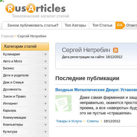
Тематический каталог статей
RA
Зачем публиковать статьи?
Топ Авторы
Топ Статьи
Отве
Главная
>
Сергей Нетребин
Категории статей
Сергей Нетребин
Kулинария
Дата регистрации на сайте: 18/12/2012
Авто и Мото
Бизнес
Дети и родители
Последние публикации
Дом и Семья
Духовность
Входные Металлические Двери: Установ
Закон и Право
Даже самая фирменная и защи
неправильно, окажется прост
Интернет
проема, а все «навороты» буд
Карьера
это не пустые «страшилки».
Коммуникации
Товары и Услуги
>
Советы
l
18/12/2012
Компьютеры
Культура