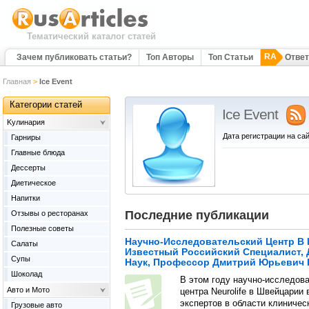
Тематический каталог статей
RA
Зачем публиковать статьи?
Топ Авторы
Топ Статьи
Отве
Главная
>
Ice Event
Категории статей
Ice Event
Kулинария
Дата регистрации на сай
Гарниры
Главные блюда
Дессерты
Диетическое
Напитки
Последние публикации
Отзывы о ресторанах
Полезные советы
Научно-Исследовательский Центр В
Салаты
Известный Российский Специалист,
Супы
Наук, Профессор Дмитрий Юрьевич 
Шоколад
В этом году научно-исследов
Авто и Мото
центра Neurolife в Швейцарии
экспертов в области клиниче
Грузовые авто