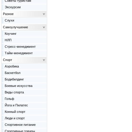
Советы туристам
Экскурсии
Разное
Слухи
Самоулучшение
Коучинг
НЛП
Стресс-менеджмент
Тайм-менеджмент
Спорт
Аэробика
Баскетбол
Бодибилдинг
Боевые искусства
Виды спорта
Гольф
Йога и Пилатес
Конный спорт
Люди и спорт
Спортивное питание
Спортивные товары