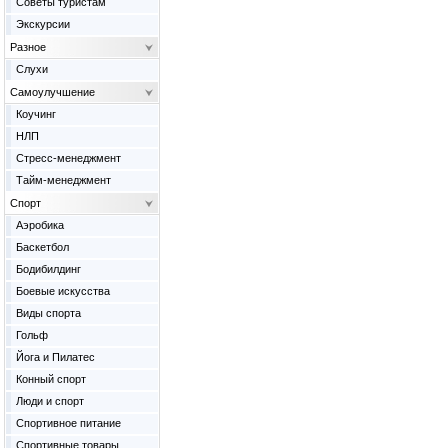
Советы туристам
Экскурсии
Разное
Слухи
Самоулучшение
Коучинг
НЛП
Стресс-менеджмент
Тайм-менеджмент
Спорт
Аэробика
Баскетбол
Бодибилдинг
Боевые искусства
Виды спорта
Гольф
Йога и Пилатес
Конный спорт
Люди и спорт
Спортивное питание
Спортивные товары