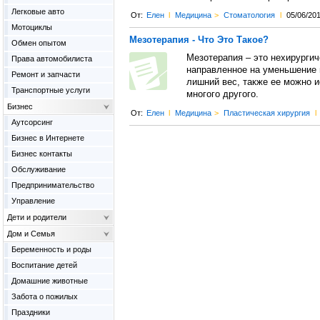
Легковые авто
От:
Елен
l
Медицина
>
Cтоматология
l
05/06/20
Мотоциклы
Мезотерапия - Что Это Такое?
Обмен опытом
Мезотерапия – это нехирургич
Права автомобилиста
направленное на уменьшение 
Ремонт и запчасти
лишний вес, также ее можно 
Транспортные услуги
многого другого.
Бизнес
От:
Елен
l
Медицина
>
Пластическая хирургия
l
Аутсорсинг
Бизнес в Интернете
Бизнес контакты
Обслуживание
Предпринимательство
Управление
Дети и родители
Дом и Семья
Беременность и роды
Воспитание детей
Домашние животные
Забота о пожилых
Праздники