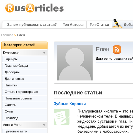
Зачем публиковать статьи?
Топ Авторы
Топ Статьи
Доба
Главная
>
Елен
Категории статей
Елен
Kулинария
Дата регистрации на сай
Гарниры
Главные блюда
Дессерты
Диетическое
Напитки
Последние статьи
Отзывы о ресторанах
Полезные советы
Зубные Коронки
Салаты
Гиалуроновая кислота – это в
Супы
человеческом теле. В наивыс
Шоколад
жидкостях суставов и глаз. Г
Авто и Мото
медицине, добывается из пет
Грузовые авто
бактериями в лабораториях.