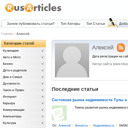
Зачем публиковать статьи?
Топ Авторы
Топ Статьи
Доба
Главная
>
Алексей
Категории статей
Алексей
Kулинария
Дата регистрации на сай
Авто и Мото
Бизнес
Автор сайта www.ntula
Дети и родители
Дом и Семья
Духовность
Последние статьи
Закон и Право
Интернет
Состояние рынка недвижимости Тулы и 
Карьера
Темпы развития рынка недвижимост
Коммуникации
Компьютеры
Культура
От:
Алексей
l
Финансы
>
Недвижимость
l
04/05