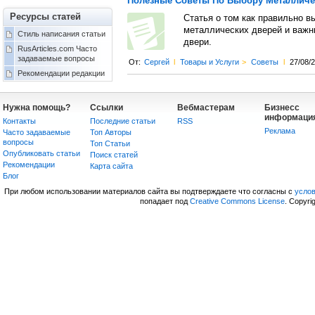
Полезные Советы По Выбору Металличе
Ресурсы статей
Статья о том как правильно 
металлических дверей и важн
Стиль написания статьи
двери.
RusArticles.com Часто
задаваемые вопросы
От:
Сергей
l
Товары и Услуги
>
Советы
l
27/08/
Рекомендации редакции
Нужна помощь?
Ссылки
Вебмастерам
Бизнесс
информаци
Контакты
Последние статьи
RSS
Реклама
Часто задаваемые
Топ Авторы
вопросы
Топ Статьи
Опубликовать статьи
Поиск статей
Рекомендации
Карта сайта
Блог
При любом использовании материалов сайта вы подтверждаете что согласны с
усло
попадает под
Creative Commons License
. Copyri