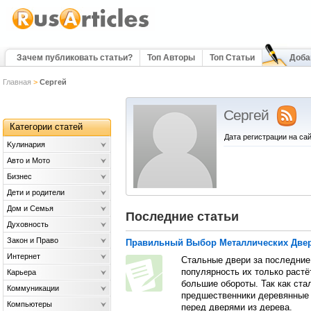
Зачем публиковать статьи?
Топ Авторы
Топ Статьи
Доба
Главная
>
Сергей
Сергей
Категории статей
Дата регистрации на сай
Kулинария
Авто и Мото
Бизнес
Дети и родители
Дом и Семья
Последние статьи
Духовность
Закон и Право
Правильный Выбор Металлических Две
Интернет
Стальные двери за последние
популярность их только растёт
Карьера
большие обороты. Так как ста
Коммуникации
предшественники деревянные 
Компьютеры
перед дверями из дерева.