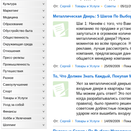
Культура
От:
Сергей
l
Товары и Услуги
>
Советы
l
05/11/
Маркетинг
Металлическая Дверь: 5 Шагов По Выбор
Медицина
Шаг 1: Начнём с того, что Вам
Образование
компанию по продаже и устано
Обустройство быта
запутаться в огромном количе
Общественность
металлической двери? Нужно 
моментов во всём процессе. Н
Окружающая среда
рекламе, лучше рассмотреть б
Отношения
компания, предлагающая данн
Пресс-релизы
общается менеджер компании.
Промышленность
От:
Сергей
l
Товары и Услуги
l
25/09/2009
l
Пока
Путешествия
То, Что Должен Знать Каждый, Покупая
Разное
Уют за металлической дверью
Самоулучшение
входные двери в квартиры так
Спорт
Мы можем дать ответ! Это пот
Товары и Услуги
когда разрабатывались соотв
правила), было принято решен
Уход за собой
советские доблестные пожар
Финансы
ударом ноги вышибить входную
Хобби и Увлечения
От:
Сергей
l
Товары и Услуги
l
14/09/2009
l
Пока
Шоппинг