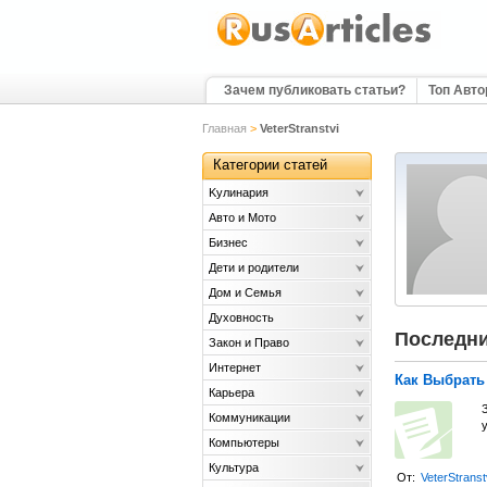
Зачем публиковать статьи?
Топ Авт
Главная
>
VeterStranstvi
Категории статей
Kулинария
Авто и Мото
Бизнес
Дети и родители
Дом и Семья
Духовность
Последни
Закон и Право
Интернет
Как Выбрать 
Карьера
З
Коммуникации
у
Компьютеры
Культура
От:
VeterStranst