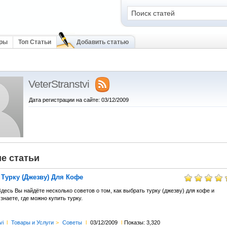
оры
Топ Статьи
Добавить статью
VeterStranstvi
Дата регистрации на сайте: 03/12/2009
е статьи
Турку (Джезву) Для Кофе
десь Вы найдёте несколько советов о том, как выбрать турку (джезву) для кофе и
знаете, где можно купить турку.
vi
l
Товары и Услуги
>
Советы
l
03/12/2009
l
Показы: 3,320