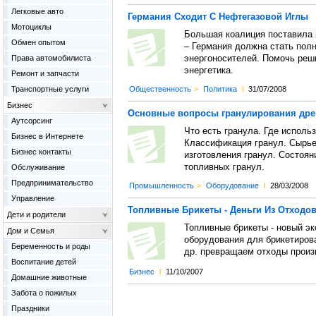
Легковые авто
Германия Сходит С Нефтегазовой Иглы
Мотоциклы
Большая коалиция поставила 
Обмен опытом
– Германия должна стать пол
Права автомобилиста
энергоносителей. Помочь реш
энергетика.
Ремонт и запчасти
Транспортные услуги
Общественность
>
Политика
l
31/07/2008
Бизнес
Основные вопросы гранулирования дре
Аутсорсинг
Что есть гранула. Где исполь
Бизнес в Интернете
Классификация гранул. Сырье
Бизнес контакты
изготовления гранул. Состоян
топливных гранул.
Обслуживание
Предпринимательство
Промышленность
>
Оборудование
l
28/03/2008
Управление
Топливные Брикеты - Деньги Из Отходов
Дети и родители
Топливные брикеты - новый э
Дом и Семья
оборудования для брикетирова
Беременность и роды
др. превращаем отходы произ
Воспитание детей
Бизнес
l
11/10/2007
Домашние животные
Забота о пожилых
Праздники