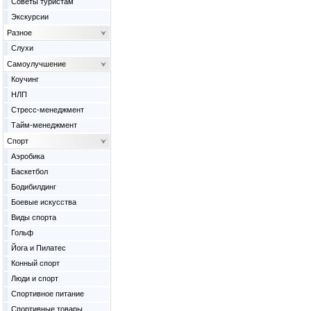
Советы туристам
Экскурсии
Разное
Слухи
Самоулучшение
Коучинг
НЛП
Стресс-менеджмент
Тайм-менеджмент
Спорт
Аэробика
Баскетбол
Бодибилдинг
Боевые искусства
Виды спорта
Гольф
Йога и Пилатес
Конный спорт
Люди и спорт
Спортивное питание
Спортивные товары