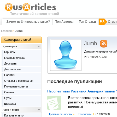
Тематический каталог статей
RA
Зачем публиковать статьи?
Топ Авторы
Топ Статьи
Отве
Главная
>
Jumb
Категории статей
Jumb
Kулинария
Дата регистрации на сай
Гарниры
HP:
http://8772.ru
Главные блюда
Дессерты
Диетическое
Напитки
Последние публикации
Отзывы о ресторанах
Полезные советы
Перспективы Развития Альтернативной 
Салаты
Биотопливная промышленность
Супы
развития. Преимущества альте
Шоколад
пеллеты)
Авто и Мото
Промышленность
>
Технологии
l
01/08/2008
Грузовые авто