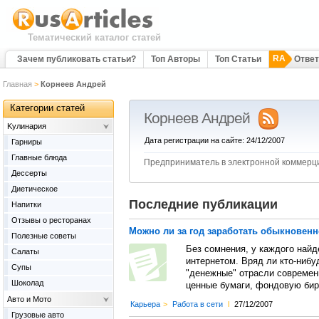
Тематический каталог статей
RA
Зачем публиковать статьи?
Топ Авторы
Топ Статьи
Отве
Главная
>
Корнеев Андрей
Категории статей
Корнеев Андрей
Kулинария
Дата регистрации на сайте: 24/12/2007
Гарниры
Главные блюда
Предприниматель в электронной коммерц
Дессерты
Диетическое
Последние публикации
Напитки
Отзывы о ресторанах
Можно ли за год заработать обыкновенн
Полезные советы
Без сомнения, у каждого най
Салаты
интернетом. Вряд ли кто-нибу
Супы
"денежные" отрасли современ
Шоколад
ценные бумаги, фондовую бир
Авто и Мото
Карьера
>
Работа в сети
l
27/12/2007
Грузовые авто