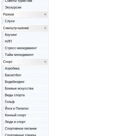
Советы туристам
Экскурсии
Разное
Слухи
Самоулучшение
Коучинг
НЛП
Стресс-менеджмент
Тайм-менеджмент
Спорт
Аэробика
Баскетбол
Бодибилдинг
Боевые искусства
Виды спорта
Гольф
Йога и Пилатес
Конный спорт
Люди и спорт
Спортивное питание
Спортивные товары