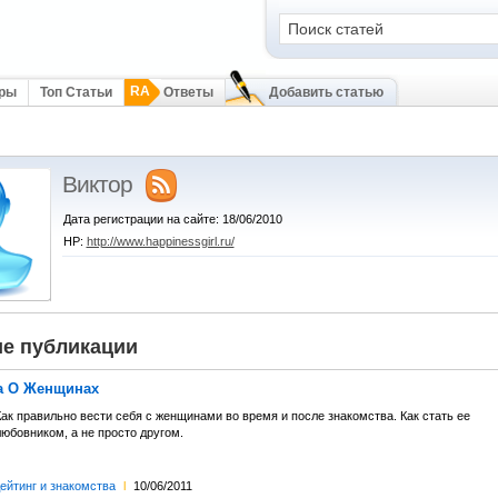
RA
оры
Топ Статьи
Ответы
Добавить статью
Виктор
Дата регистрации на сайте: 18/06/2010
HP:
http://www.happinessgirl.ru/
е публикации
а О Женщинах
ак правильно вести себя с женщинами во время и после знакомства. Как стать ее
юбовником, а не просто другом.
ейтинг и знакомства
l
10/06/2011