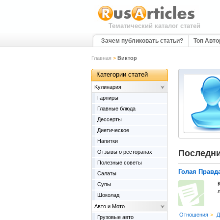
Тематический каталог статей
Зачем публиковать статьи?
Топ Авт
Главная
>
Виктор
Категории статей
Kулинария
Гарниры
Главные блюда
Дессерты
Диетическое
Напитки
Последни
Отзывы о ресторанах
Полезные советы
Голая Правд
Салаты
К
Супы
л
Шоколад
Авто и Мото
Отношения
>
Д
Грузовые авто