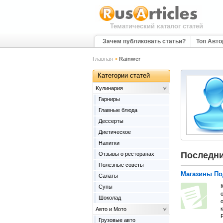
Тематический каталог статей
Зачем публиковать статьи?
Топ Авт
Главная
>
Rainwer
Категории статей
Kулинария
Гарниры
Главные блюда
Дессерты
Диетическое
Напитки
Последни
Отзывы о ресторанах
Полезные советы
Магазины По
Салаты
Супы
Шоколад
Авто и Мото
Грузовые авто