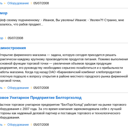
ть
>
Оборудование
l
05/07/2008
мор
Шеф своему подчиненному: - Иванов, Вы уволены! Иванов: - Уволен?!! Странно, мне
азалось, что рабов продают...
ор
l
05/07/2008
азиностроения
Открытие фирменного магазина — задача, которую сегодня приходится решать
практически каждому крупному производителю продуктов питания. Помимо выполнени
основной функции торговой точки — увеличения объемов продаж продукции
предприятия, его руководству необходимо серьезно позаботиться и о прибыльности
работы магазина. Когда год назад ОАО «Барановичский комбинат хлебопродуктов»
вплотную подошло к вопросу открытия в районе местного городского рынка фирменной
орговой точки,
ть
>
Оборудование
l
05/07/2008
говое Унитарное Предприятие Белторгхолод
Частное торговое унитарное предприятие "БелТоргХолод" работает на рынке торгового
оборудования с 2007 года. За это время компания зарекомендовала себя с лучшей
стороны как надежный деловой партнер и поставщик торгового и технологического
оборудования.
ть
>
Оборудование
l
05/07/2008