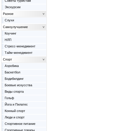
Советы туристам
Экскурсии
Разное
Слухи
Самоулучшение
Коучинг
НЛП
Стресс-менеджмент
Тайм-менеджмент
Спорт
Аэробика
Баскетбол
Бодибилдинг
Боевые искусства
Виды спорта
Гольф
Йога и Пилатес
Конный спорт
Люди и спорт
Спортивное питание
Спортивные товары