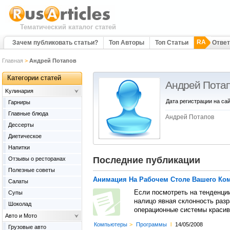
Тематический каталог статей
RA
Зачем публиковать статьи?
Топ Авторы
Топ Статьи
Отве
Главная
>
Андрей Потапов
Категории статей
Андрей Пота
Kулинария
Дата регистрации на сай
Гарниры
Главные блюда
Андрей Потапов
Дессерты
Диетическое
Напитки
Последние публикации
Отзывы о ресторанах
Полезные советы
Анимация На Рабочем Столе Вашего Ко
Салаты
Если посмотреть на тенденции
Супы
налицо явная склонность разр
Шоколад
операционные системы красив
Авто и Мото
Компьютеры
>
Программы
l
14/05/2008
Грузовые авто