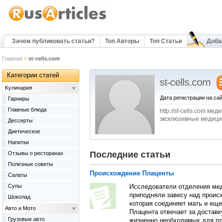
Зачем публиковать статьи?
Топ Авторы
Топ Статьи
Доба
Главная
>
st-cells.com
Категории статей
st-cells.com
Kулинария
Дата регистрации на сай
Гарниры
Главные блюда
http://st-cells.com 
эксклюзивные медицин
Дессерты
Диетическое
Напитки
Последние статьи
Отзывы о ресторанах
Полезные советы
Происхождение Плаценты
Салаты
Супы
Исследователи отделения ме
приподняли завесу над прои
Шоколад
которая соединяет мать и еще
Авто и Мото
Плацента отвечает за доставк
Грузовые авто
жизненно необходимых для пл