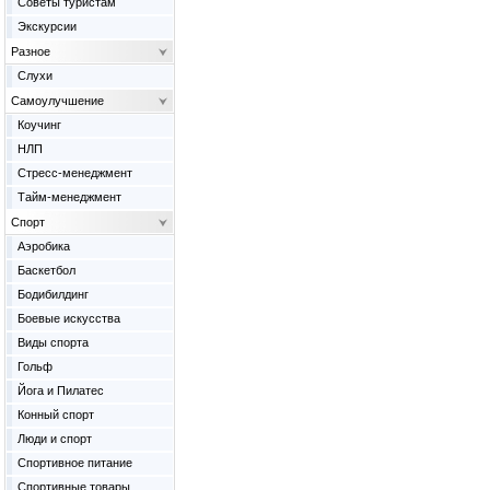
Советы туристам
Экскурсии
Разное
Слухи
Самоулучшение
Коучинг
НЛП
Стресс-менеджмент
Тайм-менеджмент
Спорт
Аэробика
Баскетбол
Бодибилдинг
Боевые искусства
Виды спорта
Гольф
Йога и Пилатес
Конный спорт
Люди и спорт
Спортивное питание
Спортивные товары