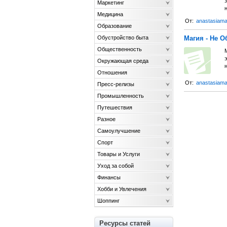
Маркетинг
Медицина
От:
anastasiam
Образование
Обустройство быта
Магия - Не 
Общественность
э
Окружающая среда
Отношения
От:
anastasiam
Пресс-релизы
Промышленность
Путешествия
Разное
Самоулучшение
Спорт
Товары и Услуги
Уход за собой
Финансы
Хобби и Увлечения
Шоппинг
Ресурсы статей