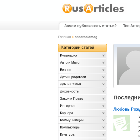
Зачем публиковать статьи?
Топ Авт
Главная
>
anastasiamag
Категории статей
Kулинария
Авто и Мото
Бизнес
Дети и родители
Дом и Семья
Духовность
Последни
Закон и Право
Интернет
Любовь Рожд
Карьера
У
Коммуникации
в
н
Компьютеры
Культура
е