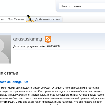
оры
Топ Статьи
Добавить статью
anastasiamag
Дата регистрации на сайте: 26/06/2008
е статьи
ает Ясновидение!
 моей мамы была подруга, звали ее Надя. Она часто приходила к нам в гости, и я
сегда с нетерпением ждала ее. Она приносила сладости к чаю и обязательно какую-
ибудь игрушку для меня, иногда куклу, иногда плюшевого мишку. От нее всегда пахло
свежим хлебом, она громко смеялась и называла меня маленькой принцессой, а я звал
е тетя Надя. Сама она была такая красивая, и мне казалось, что она похожа на всех