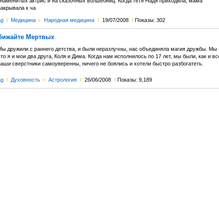
знаменитых актрис и на сказочных волшебниц. Когда тетя Надя приходила, мама
накрывала к ча
ag
l
Медицина
>
Народная медицина
l
19/07/2008
l
Показы: 302
Обижайте Мертвых
Мы дружили с раннего детства, и были неразлучны, нас объединяла магия дружбы. Мы 
то я и мои два друга, Коля и Дима. Когда нам исполнилось по 17 лет, мы были, как и вс
наши сверстники самоуверенны, ничего не боялись и хотели быстро разбогатеть.
ag
l
Духовность
>
Астрология
l
26/06/2008
l
Показы: 9,189