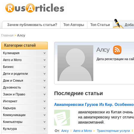
Зачем публиковать статьи?
Топ Авторы
Топ Статьи
Доба
Главная
>
Алсу
Категории статей
Алсу
Kулинария
Дата регистрации на сай
Авто и Мото
Бизнес
Дети и родители
Дом и Семья
Духовность
Последние статьи
Закон и Право
Интернет
Авиаперевозки Грузов Из Кнр. Особенн
Карьера
авиаперевозки из Китая очень
Коммуникации
на авиаперевозку могут отлич
Компьютеры
авиакомпаний.
Культура
От:
Алсу
l
Авто и Мото
>
Транспортные услуги
l