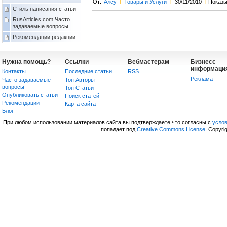
От:
Алсу
l
Товары и Услуги
l
30/11/2010
l
Показы
Стиль написания статьи
RusArticles.com Часто
задаваемые вопросы
Рекомендации редакции
Нужна помощь?
Ссылки
Вебмастерам
Бизнесс
информаци
Контакты
Последние статьи
RSS
Реклама
Часто задаваемые
Топ Авторы
вопросы
Топ Статьи
Опубликовать статьи
Поиск статей
Рекомендации
Карта сайта
Блог
При любом использовании материалов сайта вы подтверждаете что согласны с
усло
попадает под
Creative Commons License
. Copyri