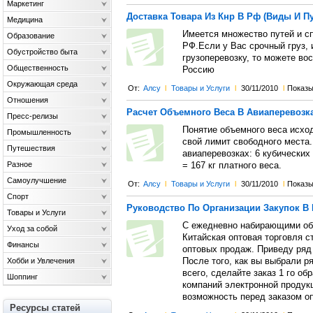
Маркетинг
Доставка Товара Из Кнр В Рф (Виды И Пу
Медицина
Имеется множество путей и сп
Образование
РФ.Если у Вас срочный груз, 
Обустройство быта
грузоперевозку, то можете во
Общественность
Россию
Окружающая среда
От:
Алсу
l
Товары и Услуги
l
30/11/2010
l
Показы
Отношения
Расчет Объемного Веса В Авиаперевозк
Пресс-релизы
Понятие объемного веса исход
Промышленность
свой лимит свободного места
Путешествия
авиаперевозках: 6 кубических 
Разное
= 167 кг платного веса.
Самоулучшение
От:
Алсу
l
Товары и Услуги
l
30/11/2010
l
Показы
Спорт
Руководство По Организации Закупок В 
Товары и Услуги
С ежедневно набирающими об
Уход за собой
Китайская оптовая торговля 
Финансы
оптовых продаж. Приведу ряд 
Хобби и Увлечения
После того, как вы выбрали 
всего, сделайте заказ 1 го об
Шоппинг
компаний электронной продук
возможность перед заказом о
Ресурсы статей