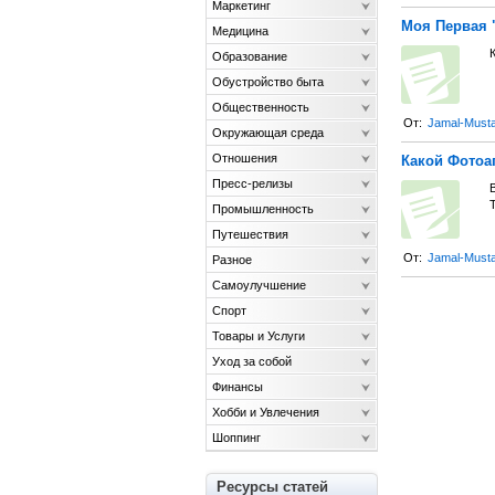
Маркетинг
Моя Первая 
Медицина
Образование
Обустройство быта
Общественность
От:
Jamal-Musta
Окружающая среда
Отношения
Какой Фотоа
Пресс-релизы
Т
Промышленность
Путешествия
От:
Jamal-Musta
Разное
Самоулучшение
Спорт
Товары и Услуги
Уход за собой
Финансы
Хобби и Увлечения
Шоппинг
Ресурсы статей