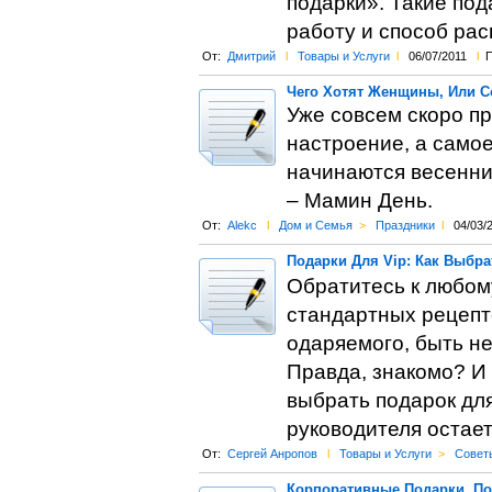
подарки». Такие под
работу и способ рас
От:
Дмитрий
l
Товары и Услуги
l
06/07/2011
l
П
Чего Хотят Женщины, Или С
Уже совсем скоро пр
настроение, а самое
начинаются весенни
– Мамин День.
От:
Alekc
l
Дом и Семья
>
Праздники
l
04/03/
Подарки Для Vip: Как Выбра
Обратитесь к любом
стандартных рецепт
одаряемого, быть н
Правда, знакомо? И
выбрать подарок для
руководителя остает
От:
Сергей Анропов
l
Товары и Услуги
>
Совет
Корпоративные Подарки, По