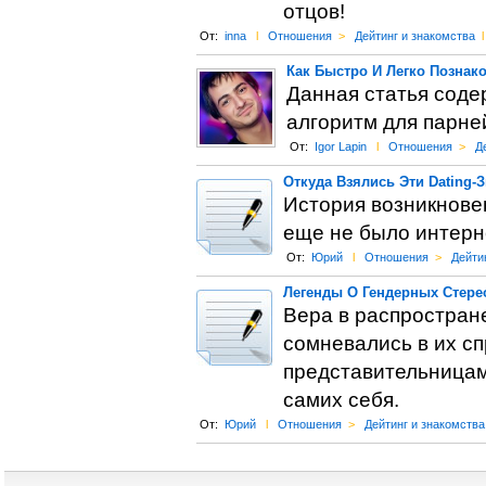
отцов!
От:
inna
l
Отношения
>
Дейтинг и знакомства
l
Как Быстро И Легко Познак
Данная статья соде
алгоритм для парне
От:
Igor Lapin
l
Отношения
>
Д
Откуда Взялись Эти Dating-
История возникновен
еще не было интерн
От:
Юрий
l
Отношения
>
Дейти
Легенды О Гендерных Стере
Вера в распростране
сомневались в их с
представительницам 
самих себя.
От:
Юрий
l
Отношения
>
Дейтинг и знакомства