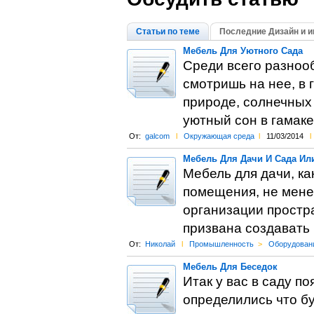
Статьи по теме
Последние Дизайн и и
Мебель Для Уютного Сада
Среди всего разнооб
смотришь на нее, в 
природе, солнечных
уютный сон в гамаке
От:
galcom
l
Окружающая среда
l
11/03/2014
l
Мебель Для Дачи И Сада Ил
Мебель для дачи, ка
помещения, не мене
организации простр
призвана создавать
От:
Николай
l
Промышленность
>
Оборудован
Мебель Для Беседок
Итак у вас в саду п
определились что бу