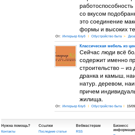
работоспособность 
со вкусом подобран
это соединение мак
формы и высоких те
От:
Интерьер Клуб
l
Обустройство быта
>
Диза
Классическая мебель из цен
Сейчас люди всё бо
содержит именно пр
строительство – из
дранка и камыш, на
натур. деревом, на
причем индивидуаль
жилища.
От:
Интерьер Клуб
l
Обустройство быта
l
15/09
Нужна помощь?
Ссылки
Вебмастерам
Бизнесс
информаци
Контакты
Последние статьи
RSS