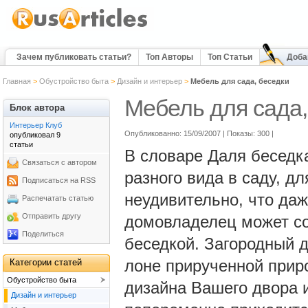
Зачем публиковать статьи?
Топ Авторы
Топ Статьи
Доба
Главная
>
Обустройство быта
>
Дизайн и интерьер
>
Мебель для сада, беседки
Мебель для сада,
Блок автора
Интерьер Клуб
Опубликованно: 15/09/2007 | Показы: 300
|
опубликовал 9
статьи
В словаре Даля беседка
Связаться с автором
разного вида в саду, д
Подписаться на RSS
неудивительно, что да
Распечатать статью
Отправить другу
домовладелец может соз
Поделиться
беседкой. Загородный д
лоне прирученной приро
Категории статей
Обустройство быта
дизайна Вашего двора и
Дизайн и интерьер