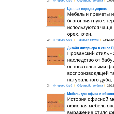
От:
Интерьер Клуб
l
Обустройство быта
l
17/05
Ценные породы дерева
Мебель и преметы и
благоприятную энер
используются чаще в
орех, клен.
От:
Интерьер Клуб
l
Товары и Услуги
l
22/12/20
Дизайн интерьера в стиле 
Прованский стиль -
наследство от бабуш
основательными фор
воспроизводящей та
натурального дуба, 
От:
Интерьер Клуб
l
Обустройство быта
l
22/12
Мебель для офиса и общес
История офисной ме
офисная мебель оч
выражение стиля фи