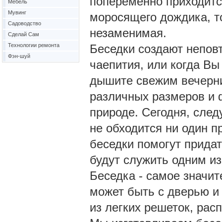
попеременно приходится
Мебель
Мувинг
моросящего дождика, то
Садоводство
незаменимая.
Сделай Сам
Технологии ремонта
Беседки создают непов
Фэн-шуй
чаепития, или когда Вы 
дышите свежим вечерни
различных размеров и 
природе. Сегодня, след
не обходится ни один 
беседки помогут прида
будут служить одним и
Беседка - самое значит
может быть с дверью и
из легких решеток, расп