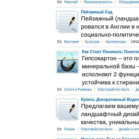
От:
Николай
l
Промышленность
>
Оборудован
Пейзажный Сад
Пейзажный (ландшаф
ровался в Англии в 
социально-политиче
От:
Виктория
l
Культура
>
Архитектура
l
14/11
Как Стоит Понимать Поняти
Гипсокартон – это п
минеральной базы – 
исполняют 2 функци
устойчива к стирани
От:
Охота и Рыбалка
l
Обустройство быта
>
Ди
Купить Декоративный Водо
Предлагаем вашему 
ландшафтный дизайн
качества, уникальны
От:
Fontan
l
Обустройство быта
>
Дизайн и ин