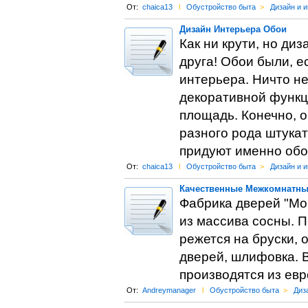
От:
chaica13
l
Обустройство быта
>
Дизайн и 
Дизайн Интерьера Обои
Как ни крути, но ди
друга! Обои были, 
интерьера. Ничто н
декоративной функц
площадь. Конечно, 
разного рода штука
придуют именно обо
От:
chaica13
l
Обустройство быта
>
Дизайн и 
Качественные Межкомнатны
Фабрика дверей "Mo
из массива сосны. 
режется на бруски, 
дверей, шлифовка. В
производятся из ев
От:
Andreymanager
l
Обустройство быта
>
Диз