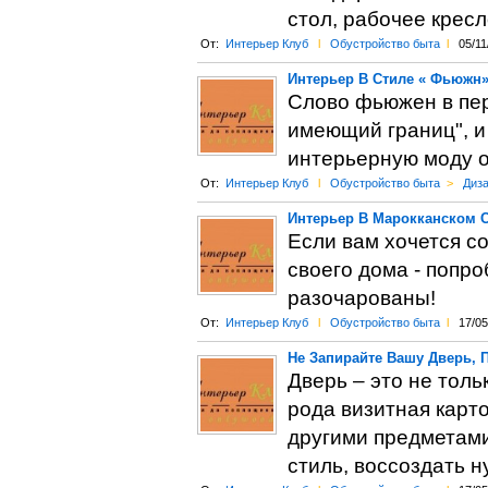
стол, рабочее крес
От:
Интерьер Клуб
l
Обустройство быта
l
05/11
Интерьер В Стиле « Фьюжн
Слово фьюжен в пере
имеющий границ", и
интерьерную моду о
От:
Интерьер Клуб
l
Обустройство быта
>
Диза
Интерьер В Марокканском 
Если вам хочется с
своего дома - попро
разочарованы!
От:
Интерьер Клуб
l
Обустройство быта
l
17/05
Не Запирайте Вашу Дверь, П
Дверь – это не толь
рода визитная карто
другими предметам
стиль, воссоздать 