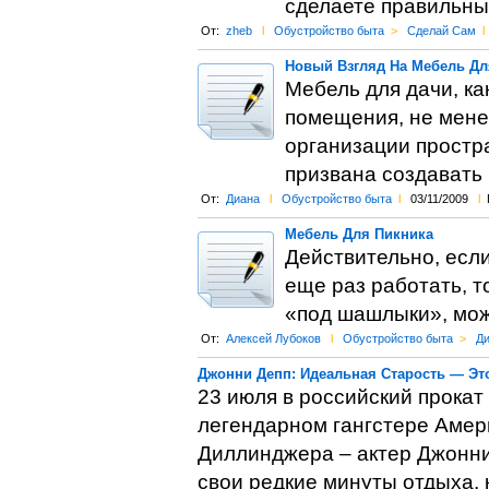
сделаете правильны
От:
zheb
l
Обустройство быта
>
Сделай Сам
l
Новый Взгляд На Мебель Дл
Мебель для дачи, ка
помещения, не мене
организации простр
призвана создавать
От:
Диана
l
Обустройство быта
l
03/11/2009
l
Мебель Для Пикника
Действительно, если
еще раз работать, т
«под шашлыки», можн
От:
Алексей Лубоков
l
Обустройство быта
>
Ди
Джонни Депп: Идеальная Старость — Эт
23 июля в российский прока
легендарном гангстере Амер
Диллинджера – актер Джонни
свои редкие минуты отдыха, 