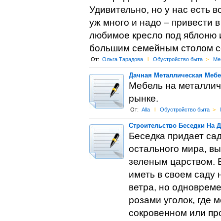
Удивительно, но у нас есть в
уж много и надо – привести в
любимое кресло под яблоню 
большим семейным столом с
От:
Ольга Тарадова
l
Обустройство быта
>
Ме
Дачная Металлическая Меб
Мебель на металлич
рынке.
От:
Alla
l
Обустройство быта
>
Строительство Беседки На 
Беседка придает са
остального мира, в
зеленым царством. В
иметь в своем саду
ветра, но одноврем
розами уголок, где 
сокровенном или про