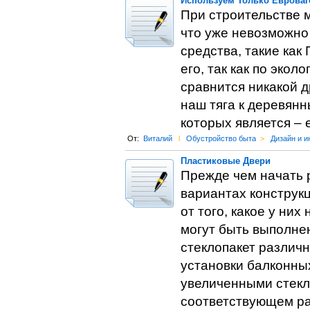
Используем Только Евроваг
При строительстве 
что уже невозможно
средства, такие как
его, так как по эко
сравнится никакой д
наш тяга к деревян
которых является – 
От:
Виталий
l
Обустройство быта
>
Дизайн и и
Пластиковые Двери
Прежде чем начать р
вариантах конструкц
от того, какое у ни
могут быть выполне
стеклопакет различн
установки балконных
увеличенными стекл
соответствующем ра