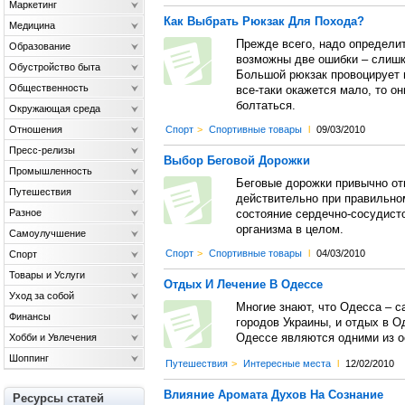
Маркетинг
Как Выбрать Рюкзак Для Похода?
Медицина
Прежде всего, надо определи
Образование
возможны две ошибки – слишк
Обустройство быта
Большой рюкзак провоцирует 
Общественность
все-таки окажется мало, то о
болтаться.
Окружающая среда
Отношения
Спорт
>
Спортивные товары
l
09/03/2010
Пресс-релизы
Выбор Беговой Дорожки
Промышленность
Беговые дорожки привычно от
Путешествия
действительно при правильно
Разное
состояние сердечно-сосудист
организма в целом.
Самоулучшение
Спорт
>
Спортивные товары
l
04/03/2010
Спорт
Товары и Услуги
Отдых И Лечение В Одессе
Уход за собой
Многие знают, что Одесса – 
Финансы
городов Украины, и отдых в О
Хобби и Увлечения
Одессе являются одними из о
Шоппинг
Путешествия
>
Интересные места
l
12/02/2010
Влияние Аромата Духов На Сознание
Ресурсы статей