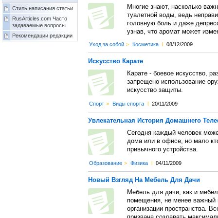
Многие знают, насколько важн
Стиль написания статьи
туалетной воды, ведь неправ
RusArticles.com Часто
головную боль и даже депресс
задаваемые вопросы
узнав, что аромат может изме
Рекомендации редакции
Уход за собой
>
Косметика
l
08/12/2009
Искусство Карате
Карате - боевое искусство, р
запрещено использование оруж
искусство защиты.
Спорт
>
Виды спорта
l
20/11/2009
Увлекательная История Домашнего Тел
Сегодня каждый человек може
дома или в офисе, но мало кт
привычного устройства.
Образование
>
Физика
l
04/11/2009
Новый Взгляд На Мебель Для Дачи
Мебель для дачи, как и мебел
помещения, не менее важный 
организации пространства. В
призвана создавать максимал