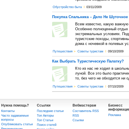
Обустройство быта
l
03/11/2009
Покупка Спальника – Дело Не Шуточное
Всем известно, какую важную 
Особенно полноценный отдых
экстремальных условиях. Под
туристские походы, спортивны
дома с ночевкой в полевых ус
Путешествия
>
Советы туристам
l
09/10/2009
Как Выбрать Туристическую Палатку?
Кто из нас не ходил в школьн
луной. Все это было практиче
то, без чего не обходится ни 
Путешествия
>
Советы туристам
l
07/10/2009
Нужна помощь?
Ссылки
Вебмастерам
Бизнесс
информаци
Контакты
Последние статьи
Составитель RSS
Реклама
Часто задаваемые
Топ Авторы
RSS
вопросы
Топ Статьи
Сcылки
Опубликовать статьи
Поиск статей
Рекомендации