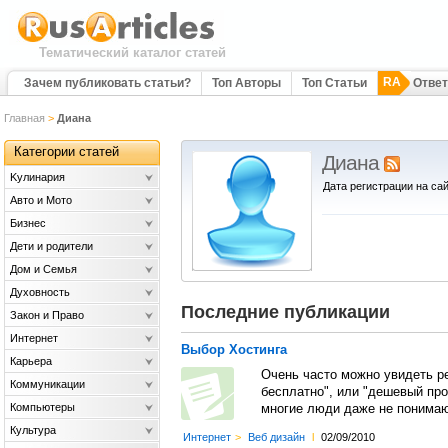
Тематический каталог статей
RA
Зачем публиковать статьи?
Топ Авторы
Топ Статьи
Отве
Главная
>
Диана
Категории статей
Диана
Kулинария
Дата регистрации на сай
Авто и Мото
Бизнес
Дети и родители
Дом и Семья
Духовность
Последние публикации
Закон и Право
Интернет
Выбор Хостинга
Карьера
Очень часто можно увидеть р
Коммуникации
бесплатно", или "дешевый про
Компьютеры
многие люди даже не понимают
Культура
Интернет
>
Веб дизайн
l
02/09/2010