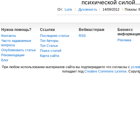
психической силой...
От:
Luris
l
Духовность
l
14/09/2012
l
Показы: 
Нужна помощь?
Ссылки
Вебмастерам
Бизнесс
информаци
Контакты
Последние статьи
RSS
Реклама
Часто задаваемые
Топ Авторы
вопросы
Топ Статьи
Опубликовать статьи
Поиск статей
Рекомендации
Карта сайта
Блог
При любом использовании материалов сайта вы подтверждаете что согласны с
усло
попадает под
Creative Commons License
. Copyri