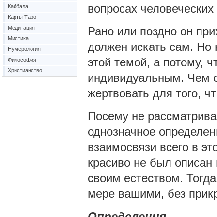
вопросах человеческих 
Каббала
Карты Таро
Медитация
Рано или поздно он прих
Мистика
должен искать сам. Но 
Нумерология
этой темой, а потому, ч
Философия
Христианство
индивидуальным. Чем он
жертвовать для того, чт
Посему не рассматривай
однозначное определен
взаимосвязи всего в эт
красиво не был описан 
своим естеством. Тогда
мере вашими, без прик
Определения