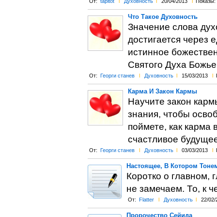
От:
tapitot
l
Духовность
l
20/04/2013
l
Показы:
Что Такое Духовность
Значение слова дух
достигается через е
истинное божествен
Святого Духа Божье
От:
Георги станев
l
Духовность
l
15/03/2013
l
Карма И Закон Кармы
Научите закон кармы
знания, чтобы осво
поймете, как карма 
счастливое будущее
От:
Георги станев
l
Духовность
l
03/03/2013
l
Настоящее, В Котором Тоне
Коротко о главном, г
не замечаем. То, к ч
От:
Flatter
l
Духовность
l
22/02/
Пророчество Сейида