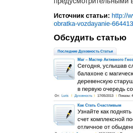
предусмотрительными в
Источник статьи:
http://
obratka-vozdayanie-664413
Обсудить статью
Последние Духовность Статьи
Маг – Мастер Активного Гно
Сегодня, услышав с
балахоне с магичес
деревенскую старушк
в первую очередь 
От:
Luris
l
Духовность
l
17/05/2013
l
Показы: 
Как Стать Счастливым
Узнайте как поднять
счет комплексной по
отличное от обыденн