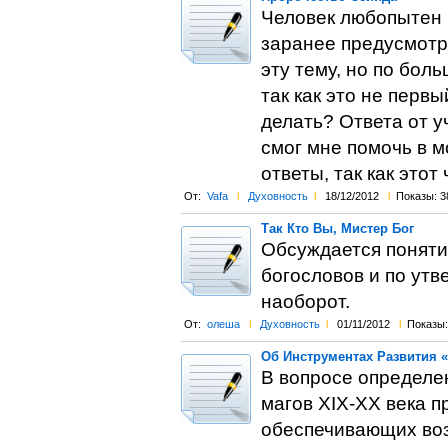
Человек любопытен п
заранее предусмотр
эту тему, но по бол
так как это не перв
делать? Ответа от у
смог мне помочь в м
ответы, так как этот
От:
Vafa
l
Духовность
l
18/12/2012
l
Показы: 3
Так Кто Вы, Мистер Бог
Обсуждается поняти
богословов и по утв
наоборот.
От:
олеша
l
Духовность
l
01/11/2012
l
Показы:
Об Инструментах Развития 
В вопросе определен
магов ХІХ-ХХ века 
обеспечивающих воз