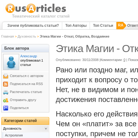
Тематический каталог статей
RA
Зачем публиковать статьи?
Топ Авторы
Топ Статьи
Отве
Главная
>
Духовность
>
Этика Магии - Откат, Обратка, Воздаяние
Этика Магии - От
Блок автора
Александр
Опубликованно: 30/11/2008 |Комментарии:
0
| Показ
опубликовал 1
статьи
Рано или поздно маг, и
Связаться с автором
приходит к вопросу о т
Подписаться на RSS
Нет, не в видимом и по
Распечатать статью
достижения поставленно
Отправить другу
Поделиться
Насколько его действия
Категории статей
Чем он «платит» за все 
Духовность
поступки, причем не то
Астрология