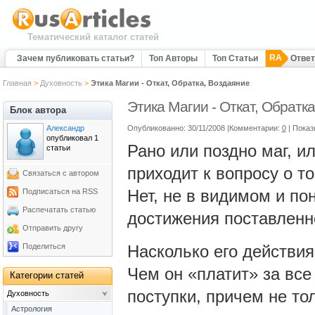
Тематический каталог статей
RA
Зачем публиковать статьи?
Топ Авторы
Топ Статьи
Отве
Главная
>
Духовность
>
Этика Магии - Откат, Обратка, Воздаяние
Этика Магии - Откат, Обратк
Блок автора
Александр
Опубликованно: 30/11/2008 |Комментарии:
0
| Показ
опубликовал 1
Рано или поздно маг, и
статьи
приходит к вопросу о т
Связаться с автором
Нет, не в видимом и по
Подписаться на RSS
Распечатать статью
достижения поставленно
Отправить другу
Поделиться
Насколько его действия
Чем он «платит» за все 
Категории статей
поступки, причем не то
Духовность
Астрология