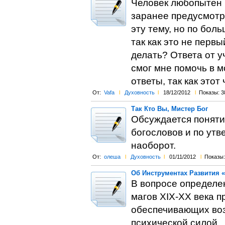
Человек любопытен п
заранее предусмотр
эту тему, но по бол
так как это не перв
делать? Ответа от у
смог мне помочь в м
ответы, так как этот
От:
Vafa
l
Духовность
l
18/12/2012
l
Показы: 3
Так Кто Вы, Мистер Бог
Обсуждается поняти
богословов и по утв
наоборот.
От:
олеша
l
Духовность
l
01/11/2012
l
Показы:
Об Инструментах Развития 
В вопросе определен
магов ХІХ-ХХ века 
обеспечивающих воз
психической силой...