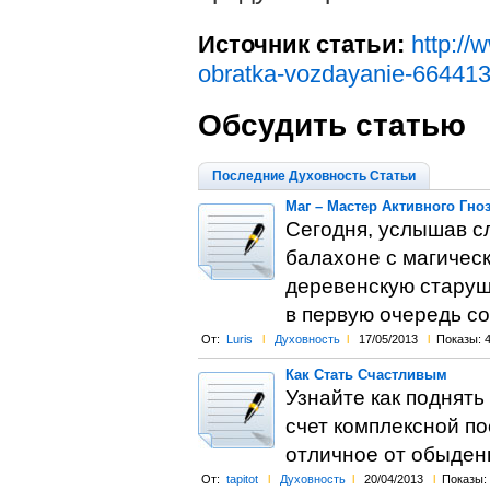
Источник статьи:
http://
obratka-vozdayanie-664413
Обсудить статью
Последние Духовность Статьи
Маг – Мастер Активного Гно
Сегодня, услышав с
балахоне с магичес
деревенскую старушк
в первую очередь 
От:
Luris
l
Духовность
l
17/05/2013
l
Показы: 
Как Стать Счастливым
Узнайте как поднять
счет комплексной по
отличное от обыденн
От:
tapitot
l
Духовность
l
20/04/2013
l
Показы: