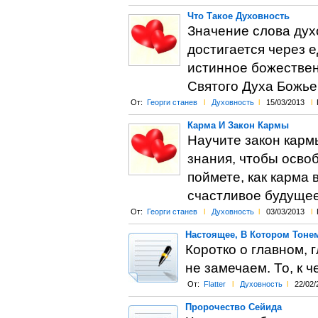
Что Такое Духовность
Значение слова дух
достигается через е
истинное божествен
Святого Духа Божье
От:
Георги станев
l
Духовность
l
15/03/2013
l
Карма И Закон Кармы
Научите закон кармы
знания, чтобы осво
поймете, как карма 
счастливое будущее
От:
Георги станев
l
Духовность
l
03/03/2013
l
Настоящее, В Котором Тоне
Коротко о главном, г
не замечаем. То, к ч
От:
Flatter
l
Духовность
l
22/02/
Пророчество Сейида