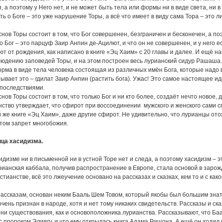
 а поэтому у Него нет, и не может быть тела или формы ни в виде света, ни в 
ь о Боге – это уже нарушение Торы, а всё что имеет в виду сама Тора – это 
нов Торы состоит в том, что Бог совершенен, безграничен и бесконечен, а по
о Бог – это парцуф Заир Анпин де-Ацилют, и что он не совершенен, и у него ес
ют от рождения, как написано в книге «Эц Хаим» с 20 главы и далее. И ещё н
людению заповедей Торы, и на этом построен весь лурианский сидур Рашаша. 
рма в виде тела человека состоящая из различных имён Бога, которые надо вс
ывает это – гдилат Заир Анпин (растить бога). Ужас! Это самое настоящее ид
последствиями.
нов Торы состоит в том, что только Бог и ни кто более, создаёт нечто новое
нство утверждает, что сфирот при воссоединении мужского и женского сами с
й же книге «Эц Хаим», даже другие сфирот. Не удивительно, что лурианцы от
том запрет многобожия.
ица хасидизма.
идизме ни в письменной ни в устной Торе нет и следа, а поэтому хасидизм – 
рианская каббала, получив распространение в Европе, стала основой в зарожд
стианстве, всё это лжеучение основано на рассказах и сказках, кем то и с ка
рассказам, основан неким Бааль Шем Товом, который якобы был большим зна
чень признан в народе, хотя и нет тому никаких свидетельств. Рассказы и ска
ни существования, как и основоположника лурианства. Рассказывают, что Баа
с пророком Элиягу, и что ему открылась книга Адама Ришона. А ещё он ходил 