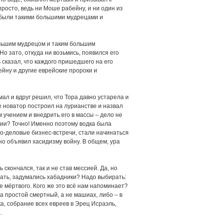
росто, ведь ни Моше рабейну, и ни один из
е были такими большими мудрецами и
ольшим мудрецом и таким большим
 Но зато, откуда ни возьмись, появился его
ь сказал, что каждого пришедшего на его
ейну и другие еврейские пророки и
л и вдруг решил, что Тора давно устарела и
е новатор построил на лурианстве и назвал
м учением и внедрить его в массы – дело не
гии? Точно! Именно поэтому водка была
но-деловые бизнес-встречи, стали начинаться
но объявил хасидизму войну. В общем, ура
кончался, так и не став мессией. Да, но
лать, задумались хабадники? Надо выбирать:
 мёртвого. Кого же это всё нам напоминает?
да простой смертный, а не машиах, либо – в
, собрание всех евреев в Эрец Исраэль,
.