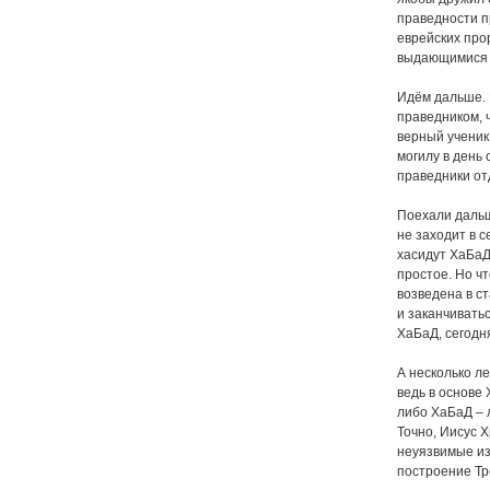
праведности пр
еврейских про
выдающимися п
Идём дальше. 
праведником, ч
верный ученик 
могилу в день 
праведники от
Поехали дальш
не заходит в 
хасидут ХаБаД 
простое. Но ч
возведена в с
и заканчивать
ХаБаД, сегодня
А несколько л
ведь в основе
либо ХаБаД – 
Точно, Иисус Х
неуязвимые из
построение Тр