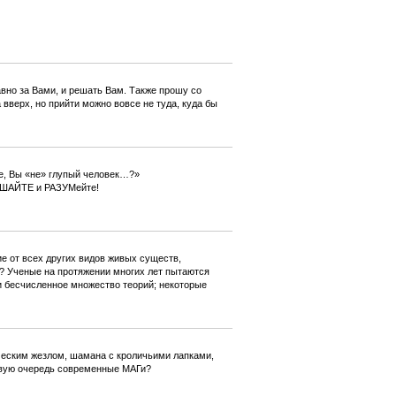
авно за Вами, и решать Вам. Также прошу со
вверх, но прийти можно вовсе не туда, куда бы
е, Вы «не» глупый человек…?»
УШАЙТЕ и РАЗУМейте!
ие от всех других видов живых существ,
? Ученые на протяжении многих лет пытаются
ли бесчисленное множество теорий; некоторые
ческим жезлом, шамана с кроличьими лапками,
ервую очередь современные МАГи?