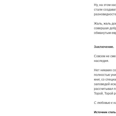
Ну, на этом х
стали создават
разновидностей
Жаль, жаль до
совершая добр
обманутым евр
Заключение.
Совсем не смеш
наследия.
Нет никаких со
полностью уни
книг, со спец
заповедей иск
рассчитывал п
Торой, Торой 
С любовью к 
Источник стать