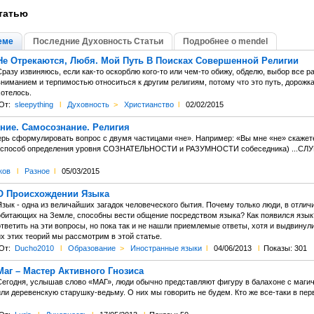
татью
еме
Последние Духовность Статьи
Подробнее о mendel
Не Отрекаются, Любя. Мой Путь В Поисках Совершенной Религии
разу извиняюсь, если как-то оскорблю кого-то или чем-то обижу, обделю, выбор все р
ниманием и терпимостью относиться к другим религиям, потому что это путь, дорожка 
хотелось.
От:
sleepything
l
Духовность
>
Христианство
l
02/02/2015
ние. Самосознание. Религия
ерь сформулировать вопрос с двумя частицами «не». Например: «Вы мне «не» скажет
 способ определения уровня СОЗНАТЕЛЬНОСТИ и РАЗУМНОСТИ собеседника) ...СЛ
ков
l
Разное
l
05/03/2015
О Происхождении Языка
зык - одна из величайших загадок человеческого бытия. Почему только люди, в отлич
обитающих на Земле, способны вести общение посредством языка? Как появился язык
ответить на эти вопросы, но пока так и не нашли приемлемые ответы, хотя и выдвину
х этих теорий мы рассмотрим в этой статье.
От:
Ducho2010
l
Образование
>
Иностранные языки
l
04/06/2013
l
Показы: 301
Маг – Мастер Активного Гнозиса
Сегодня, услышав слово «МАГ», люди обычно представляют фигуру в балахоне с маги
или деревенскую старушку-ведьму. О них мы говорить не будем. Кто же все-таки в п