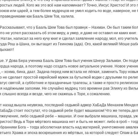
остых людей. Кого же это всё нам напоминает? Точно, Иисус Христос! И это п
роков или царей, а тем более мудрецов не умел ходить по воде, наверное, н
раведниками как Бааль Шем Тов, халила.
Рассказывают, что у Бааль Шем Това был правнук – Нахман. Он был таким б
то не успел рассказать об этом миру, а умер, и даже не оставил ни каких книг.
Натан, написал за него кучу книг и сделал заявление народу, мол, его учител
суда Рош а-Шана, он вытащит из Геинома (ада). Ого, какой великий! Моше раб
дыхают!
е. У Дова Бера ученика Бааль Шем Това был ученик Шнеур Зальман. Он подума
сердца народа, а поэтому надо создать новое актуальное учение. Новое учени
– хохма, бина, даат. Задача перед ним встала не лёгкая, заменить Тору новы
то не сделает простой еврейский мужик за бутылкой водки с друзьями по рели
татус святой, а субботние и праздничные трапезы, а также и просто религиоз
ся надёжными запоями. Не случайно мудрец того времени рав Элиягу из Виль
 слышно всегда и везде, чего не скажешь о Торе, к сожалению.
ет назад вышла неувязка, последний седьмой адмор ХаБаДа Менахем Мендель с
 ХаБаДа стоит постулат, что седьмой ребе будет машиахом! Что же теперь де
лжеучение, либо седьмой ребе – машиах. И они выбрали машиаха, правда, уже
ристос! Ведь в Торе мёртвого машиаха нет и быть не может: либо в гроб – тог
бранники Бога – тогда абсолютная власть над материей, уничтожение амалека
етьего Храма и эпоха воскрешения из мёртвых, за которой следует Олам а-Ба