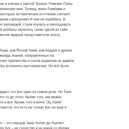
ие в учении о святой Троице. Римские Папы
ианских книг, Талмуд, книги Рамбама и
Некоторые исторические источники считают,
реев к крещению! И они не ошиблись. В
ё заповедей, стали изучать и преподавать
й каббалы являлось также одной из тайн
многие видные представители знати,
Хида, рав Йосеф Хаим, рав Кадури и другие.
 и жажда знаний, направленные на
ечия лурианства и основ иудаизма не давали
обы устранить противоречия. Но всё было
ждает, что Бог один на самом деле. Но Тора
то-то до этого. Кроме того, как можно
о и вся. Кроме того в книге "Эц Хаим"
чается, что есть не только Бог, но ещё и
Бог – это парцуф Заир Анпин де-Ацилют,
. Но Бог – не существо и не какая-то форма