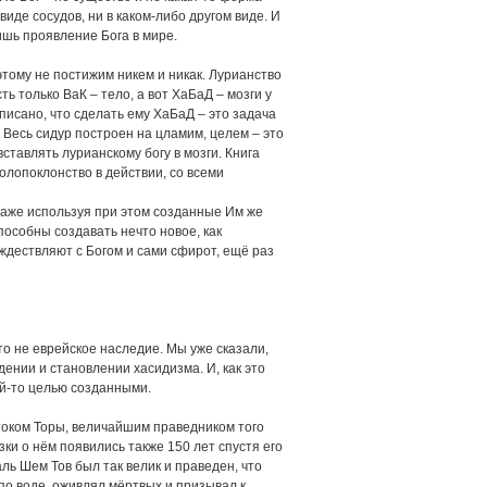
виде сосудов, ни в каком-либо другом виде. И
лишь проявление Бога в мире.
этому не постижим никем и никак. Лурианство
ть только ВаК – тело, а вот ХаБаД – мозги у
аписано, что сделать ему ХаБаД – это задача
Весь сидур построен на цламим, целем – это
тавлять лурианскому богу в мозги. Книга
олопоклонство в действии, со всеми
, даже используя при этом созданные Им же
пособны создавать нечто новое, как
ождествляют с Богом и сами сфирот, ещё раз
это не еврейское наследие. Мы уже сказали,
ении и становлении хасидизма. И, как это
кой-то целью созданными.
током Торы, величайшим праведником того
зки о нём появились также 150 лет спустя его
ль Шем Тов был так велик и праведен, что
по воде, оживлял мёртвых и призывал к