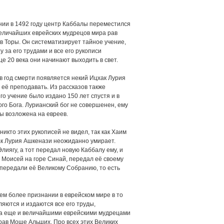
нии в 1492 году центр Каббалы переместился
 величайших еврейских мудрецов мира рав
 Торы. Он систематизирует тайное учение,
 за его трудами и все его рукописи
е 20 века они начинают выходить в свет.
 в год смерти появляется некий Ицхак Лурия
 её преподавать. Из рассказов также
о учение было издано 150 лет спустя и в
го Бога. Лурианский бог не совершенен, ему
бы возложена на евреев.
никто этих рукописей не видел, так как Хаим
хак Лурия Ашкенази неожиданно умирает.
лиягу, а тот передал новую Каббалу ему, и
га Моисей на горе Синай, передал её своему
и передали её Великому Собранию, то есть
тем более признании в еврейском мире в то
ляются и издаются все его труды,
 да еще и величайшими еврейскими мудрецами
рав Моше Альших. Про всех этих Великих