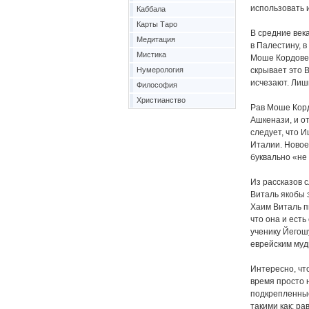
использовать 
Каббала
Карты Таро
В средние век
Медитация
в Палестину, в
Мистика
Моше Кордовер
Нумерология
скрывает это В
исчезают. Лишь
Философия
Христианство
Рав Моше Кордо
Ашкенази, и о
следует, что 
Италии. Новое
буквально «не 
Из рассказов с
Виталь якобы 
Хаим Виталь пи
что она и есть
ученику Йегош
еврейским муд
Интересно, что
время просто н
подкрепленные
такими как: р