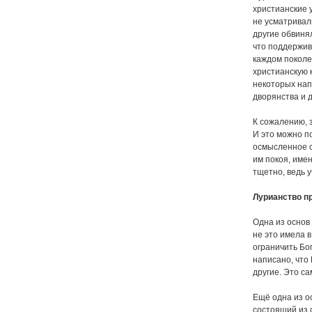
христианские 
не усматривал
другие обвиня
что поддержив
каждом поколе
христианскую 
некоторых нап
дворянства и 
К сожалению, 
И это можно по
осмысленное с
им покоя, име
тщетно, ведь у
Лурианство пр
Одна из основ 
не это имела в
ограничить Бог
написано, что 
другие. Это са
Ещё одна из ос
состоящий из с