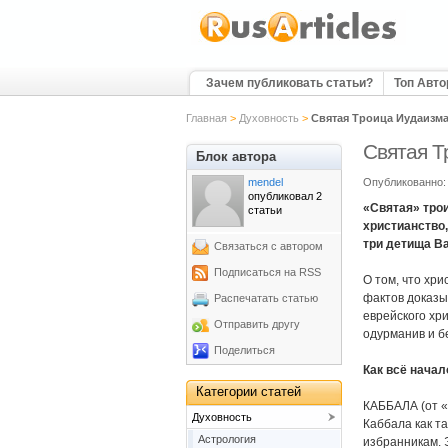
Зачем публиковать статьи?
Топ Авт
Главная
>
Духовность
>
Святая Троица Иудаизм
Святая Т
Блок автора
mendel
Опубликованно: 
опубликовал 2
«Святая» трои
статьи
христианство,
три детища Ва
Связаться с автором
Подписаться на RSS
О том, что хр
фактов доказы
Распечатать статью
еврейского хр
Отправить другу
одурманив и б
Поделиться
Как всё начал
Категории статей
КАББАЛА (от «л
Духовность
Каббала как т
Астрология
избранникам. 