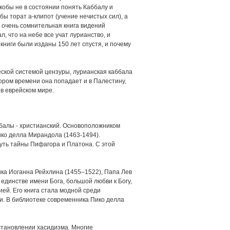
кобы не в состоянии понять Каббалу и
бы торат а-клипот (учение нечистых сил), а
я очень сомнительная книга видений
, что на небе все учат лурианство, и
книги были изданы 150 лет спустя, и почему
еской системой цензуры, лурианская каббала
ором времени она попадает и в Палестину,
 в еврейском мире.
ббалы - христианский. Основоположником
ко делла Мирандола (1463-1494).
уть тайны Пифагора и Платона. С этой
тика Иоганна Рейхлина (1455–1522), Папа Лев
единстве имени Бога, большой любви к Богу,
ей. Его книга стала модной среди
си. В библиотеке современника Пико делла
становлении хасидизма. Многие