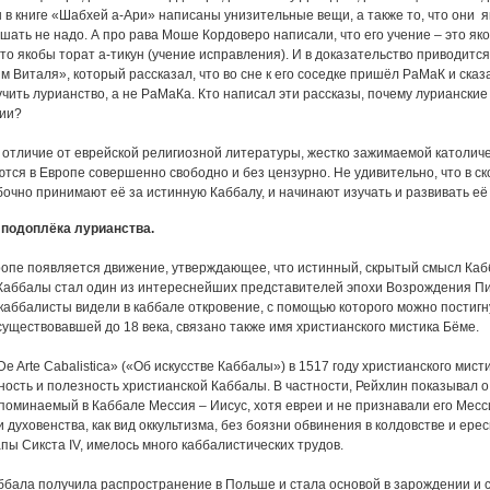
 в книге «Шабхей а-Ари» написаны унизительные вещи, а также то, что они я
шать не надо. А про рава Моше Кордоверо написали, что его учение – это яко
то якобы торат а-тикун (учение исправления). И в доказательство приводитс
 Виталя», который рассказал, что во сне к его соседке пришёл РаМаК и сказал
чить лурианство, а не РаМаКа. Кто написал эти рассказы, почему лурианские 
ии?
в отличие от еврейской религиозной литературы, жестко зажимаемой католич
тся в Европе совершенно свободно и без цензурно. Не удивительно, что в ск
бочно принимают её за истинную Каббалу, и начинают изучать и развивать её
 подоплёка лурианства.
вропе появляется движение, утверждающее, что истинный, скрытый смысл Ка
Каббалы стал один из интереснейших представителей эпохи Возрождения Пи
каббалисты видели в каббале откровение, с помощью которого можно постигн
существовавшей до 18 века, связано также имя христианского мистика Бёме.
e Arte Cabalistica» («Об искусстве Каббалы») в 1517 году христианского мис
ность и полезность христианской Каббалы. В частности, Рейхлин показывал о 
упоминаемый в Каббале Мессия – Иисус, хотя евреи и не признавали его Месси
 духовенства, как вид оккультизма, без боязни обвинения в колдовстве и ере
пы Сикста IV, имелось много каббалистических трудов.
ббала получила распространение в Польше и стала основой в зарождении и 