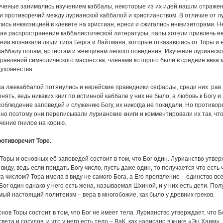
ученые занимались изучением каббалы, некоторые из их идей нашли отражен
и противоречий между лурианской каббалой и христианством. В отличие от лур
лись инквизицией в клевете на христиан, ереси и сжигались инквизиторами. 
ая распространение каббалистической литературы, папы хотели привлечь ев
нии возникали люди типа Берга и Лайтмана, которые отказавшись от Торы и е
каббалу попам, артистам и женщинам лёгкого поведения. Изучение лурианско
равлений символического масонства, членами которого были в средние века 
духовенства.
за лжекаббалой потянулись и еврейские праведники сефарды, среди них: рав 
нять, ведь никаких книг по истинной каббале у них не было, а любовь к Богу
облюдение заповедей и служению Богу, их никогда не покидали. Но противор
нно поэтому они переписывали лурианские книги и комментировали их так, чт
чение гнилое на корню.
отиворечит Торе.
Торы и основных её заповедей состоит в том, что Бог один. Лурианство утвер
 виду, ведь если придать Богу число, пусть даже один, то получается что есть ч
а числом? Тора имела в виду не самого Бога, а Его проявление – единство всег
Бог один однако у него есть жена, называемая Шхиной, и у них есть дети. Полу
мый настоящий политеизм – вера в многобожие, как было у древних греков.
нов Торы состоит в том, что Бог не имеет тела. Лурианство утверждает, что 
вета и сосудов, и что у него есть тело – ВаК, как написано в книге «Эц Хаим»