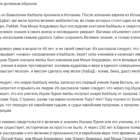
их должным образом.
а из Вавилонии Каббала проникла в Испанию. После изгнания евреев из Испа
 Цфат, где жила группа великих каббалистов, во главе которых стоял один из
о, РаМаК. Рав Моше Кордоверо был последним знатоком Каббалы и секретов
еликое знание в своих книгах и неожиданно умирает. Ватикан объявляет охоту
 нескольким семьям удалось тайно сохранить Великое знание, и только в конц
веро умер в возрасте 48 лет, и не своей смертью. Из рассказов следует, что
ткрывает «новое» направление в Каббале, берет себе учеников и начинает им
Ицхак Лурия сначала якобы был учеником рав Моше Кордоверо, хотя впервые ег
 учение в корне противоречит основам иудаизма и вере в единого совершенно
хватает мозгов», и миссия сделать ему мозги (ХаБаД - хохма, бина, даат) яко
ледует, что новую Каббалу якобы записал его первый ученик Хаим Виталь, но 
запретил открывать их людям. Из рассказов также следует, что через год Иц
шет, что его учитель Ицхак Лурия якобы получил новую Каббалу от пророка Э
 сама Тора. Странно, разве так евреи получили Тору? Нет! Тору поучил от Бо
уа, тот передал её еврейским судьям, а судьи еврейским пророкам, и пророк
рецам.
 никаких свидетельств о величии и знаниях Ицхака Лурия или его ученика, а 
е существует, исторически их просто не было. А через 150 лет в Европе появ
 рассказами о его величии и признанности в еврейском мире того времени,
ав Йосеф Каро, рав Моше Кордоверо, рав Элиягу Девидаш, рав Моще Галанти, 