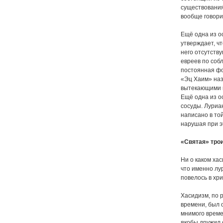
существования,
вообще говорит
Ещё одна из ос
утверждает, чт
него отсутству
евреев по соб
постоянная фо
«Эц Хаим» наз
вытекающими 
Ещё одна из ос
сосуды. Луриа
написано в то
нарушая при э
«Святая» тро
Ни о каком хас
что именно лу
повелось в хри
Хасидизм, по 
времени, был о
мнимого време
якобы дружил 