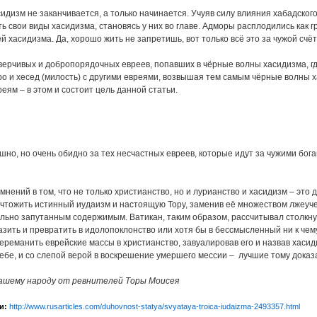
асидизм не заканчивается, а только начинается. Учуяв силу влияния хабадск
ь свои виды хасидизма, становясь у них во главе. Адморы расплодились как г
 хасидизма. Да, хорошо жить не запретишь, вот только всё это за чужой счёт
верчивых и добропорядочных евреев, попавших в чёрные волны хасидизма, где 
о и хесед (милость) с другими евреями, возвышая тем самым чёрные волны х
еям – в этом и состоит цель данной статьи.
но, но очень обидно за тех несчастных евреев, которые идут за чужими бога
мнений в том, что не только христианство, но и лурианство и хасидизм – это
чтожить истинный иудаизм и настоящую Тору, заменив её множеством лжеуч
иально запутанным содержимым. Ватикан, таким образом, рассчитывал столкну
азить и превратить в идолопоклонство или хотя бы в бессмысленный ни к чему
ереманить еврейские массы в христианство, завуалировав его и назвав хасид
ребе, и со слепой верой в воскрешение умершего мессии – лучшие тому доказ
нашему народу от ревнителей Торы Моисея
и:
http://www.rusarticles.com/duhovnost-statya/svyataya-troica-iudaizma-2493357.html