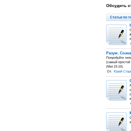
Обсудить с
Статьи по т
С
в
Разум. Созна
Попробуйте теп
(самый простой
(Мат.15:10).
От:
Юрий Стар
Я
и