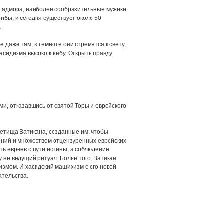
ого адмора, наиболее сообразительные мужики
рибы, и сегодня существует около 50
.
даже там, в темноте они стремятся к свету,
асидизма высоко к небу. Открыть правду
ми, отказавшись от святой Торы и еврейского
 детища Ватикана, созданные им, чтобы
ений и множеством отцензуренных еврейских
ть евреев с пути истины, а соблюдение
 не ведущий ритуал. Более того, Ватикан
измом. И хасидский машихизм с его новой
ательства.