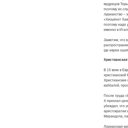
мудрецов Торы
поэтому их слу
лурианство – э
«Хизьёнот Хаим
поэтому надо у
именно в Итал
Заметим, что 
распространяю
где евреи оши
Христианская
В 15 веке в Е
христианской 
Христианские 
каббалой, про
После труда «D
X признал цен
убеждал, что 
аристократии и
Мирандола, па
Лурианская ка