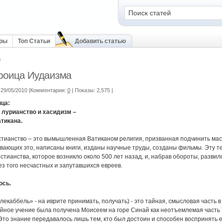
оры
Топ Статьи
Добавить статью
а
роица Иудаизма
29/05/2010 |Комментарии:
0
| Показы: 2,575
|
ца:
 лурианство и хасидизм –
тикана.
истианство – это вымышленная Ватиканом религия, призванная подчинить мас
вающих это, написаны книги, изданы научные труды, созданы фильмы. Эту т
истианства, которое возникло около 500 лет назад, и, набрав обороты, разви
ез того несчастных и запутавшихся евреев.
ось.
екаббель» - на иврите принимать, получать) - это тайная, смысловая часть в
айное учение была получена Моисеем на горе Синай как неотъемлемая часть
Это знание передавалось лишь тем, кто был достоин и способен воспринять е