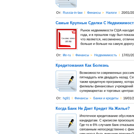
От:
Russia-in-law
l
Финансы
>
Налоги
l
20/01/2
Самые Крупные Сделки С Недвижимост
Рынок недвижимости США находитс
года, и в прошлом году был показ
что является, несомненно, отличн
больше и больше на самую дорогу
От:
life-ru
l
Финансы
>
Недвижимость
l
17/01/2
Кредитомания Как Болезнь
Возможности современных россиян 
пятнадцать или двадцать назад. С
также кредитную программу, котор
филиалы финансовых учреждений на
супермаркетах и торговых центрах
От:
hg91
l
Финансы
>
Банки и кредиты
l
16/01/
Когда Банк Не Дает Кредит На Жилье?
Ипотечное кредитование обусловл
кандидатам. С кризисом произошло
Где-то в 6% случаев банк отказыва
связанным непосредственно с фин
чем могут быть внешние причины?