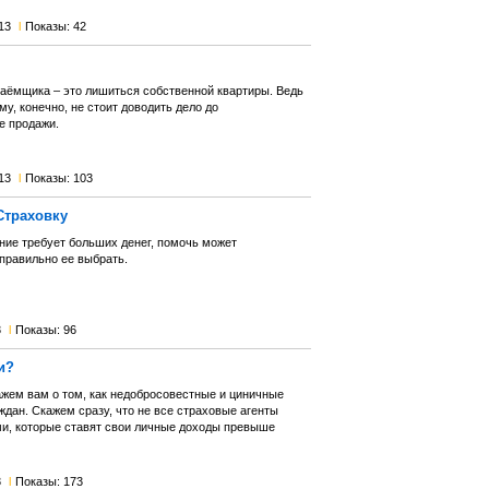
13
l
Показы: 42
аёмщика – это лишиться собственной квартиры. Ведь
му, конечно, не стоит доводить дело до
е продажи.
13
l
Показы: 103
Страховку
ение требует больших денег, помочь может
 правильно ее выбрать.
3
l
Показы: 96
и?
ажем вам о том, как недобросовестные и циничные
дан. Скажем сразу, что не все страховые агенты
и, которые ставят свои личные доходы превыше
3
l
Показы: 173