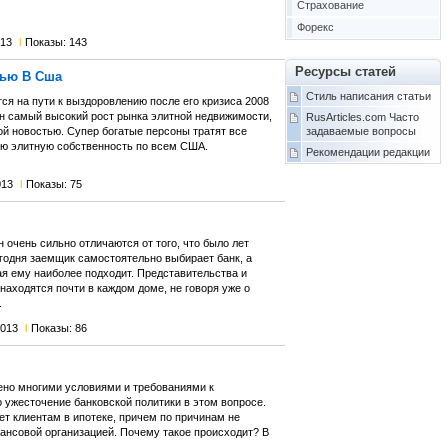
Страхование
Форекс
013
l
Показы: 143
Ресурсы статей
ью В Сша
Стиль написания статьи
я на пути к выздоровлению после его кризиса 2008
ан самый высокий рост рынка элитной недвижимости,
RusArticles.com Часто
ой новостью. Супер богатые персоны тратят все
задаваемые вопросы
ю элитную собственность по всем США.
Рекомендации редакции
013
l
Показы: 75
очень сильно отличаются от того, что было лет
егодня заемщик самостоятельно выбирает банк, а
ая ему наиболее подходит. Представительства и
ходятся почти в каждом доме, не говоря уже о
.
2013
l
Показы: 86
ено многими условиями и требованиями к
 ужесточение банковской политики в этом вопросе.
ет клиентам в ипотеке, причем по причинам не
ансовой организацией. Почему такое происходит? В