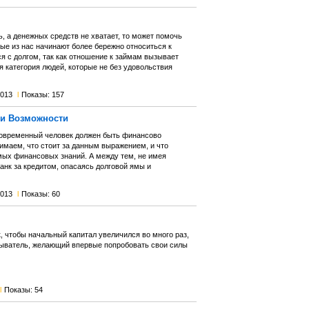
ь, а денежных средств не хватает, то может помочь
рые из нас начинают более бережно относиться к
я с долгом, так как отношение к займам вызывает
ая категория людей, которые не без удовольствия
2013
l
Показы: 157
ои Возможности
современный человек должен быть финансово
имаем, что стоит за данным выражением, и что
мых финансовых знаний. А между тем, не имея
анк за кредитом, опасаясь долговой ямы и
2013
l
Показы: 60
, чтобы начальный капитал увеличился во много раз,
быватель, желающий впервые попробовать свои силы
l
Показы: 54