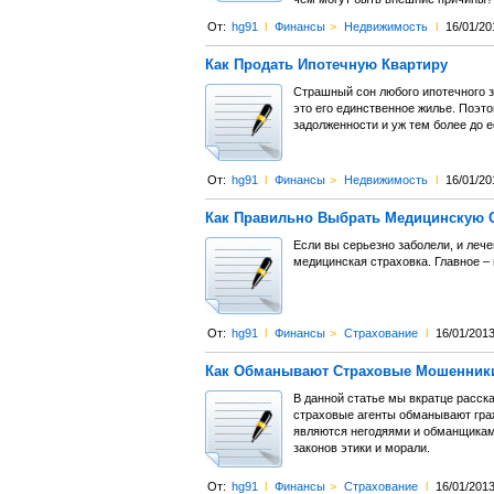
От:
hg91
l
Финансы
>
Недвижимость
l
16/01/20
Как Продать Ипотечную Квартиру
Страшный сон любого ипотечного з
это его единственное жилье. Поэто
задолженности и уж тем более до е
От:
hg91
l
Финансы
>
Недвижимость
l
16/01/20
Как Правильно Выбрать Медицинскую 
Если вы серьезно заболели, и леч
медицинская страховка. Главное –
От:
hg91
l
Финансы
>
Страхование
l
16/01/201
Как Обманывают Страховые Мошенник
В данной статье мы вкратце расск
страховые агенты обманывают граж
являются негодяями и обманщикам
законов этики и морали.
От:
hg91
l
Финансы
>
Страхование
l
16/01/201