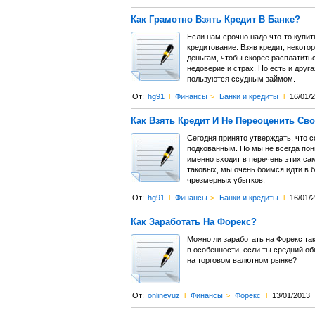
Как Грамотно Взять Кредит В Банке?
Если нам срочно надо что-то купит
кредитование. Взяв кредит, некото
деньгам, чтобы скорее расплатитьс
недоверие и страх. Но есть и друг
пользуются ссудным займом.
От:
hg91
l
Финансы
>
Банки и кредиты
l
16/01/
Как Взять Кредит И Не Переоценить Св
Сегодня принято утверждать, что 
подкованным. Но мы не всегда пон
именно входит в перечень этих са
таковых, мы очень боимся идти в б
чрезмерных убытков.
От:
hg91
l
Финансы
>
Банки и кредиты
l
16/01/
Как Заработать На Форекс?
Можно ли заработать на Форекс так
в особенности, если ты средний о
на торговом валютном рынке?
От:
onlinevuz
l
Финансы
>
Форекс
l
13/01/2013