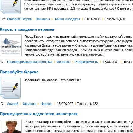
15% клиентов финансовых услуг пользуются услугами единственного б
как остальные 85% посещают 2,3,4 и даже 5 разных банков? Ответ в эт
От:
Валерий Петров
l
Финансы
>
Банки и кредиты
l
01/11/2008
l
Показы: 6,607
Киров: в ожидании перемен
Город Киров – административный, промышленный и культурный центр
области, что находится на севере Приволжского федерального округа.
назывался Вятка, а еще ранее – Хлынов. На древнейшие названия ук
наименования двух банков города – Хлынов-банк и Вятка-банк. Облик г
меняется, пусть не так заметно, как в мегаполисах.
От:
Геоинформационная система
l
Финансы
>
Недвижимость
l
13/08/2007
l
Показы
Попробуйте Форекс
Заработать на Форекс - это реально?
От:
Андрей
l
Финансы
>
Форекс
l
15/07/2007
l
Показы: 6,132
Преимущества и недостатки новостроек
Ремонт квартиры новостройки - это одно из самых захватывающих и 
мероприятий связанных с ремонтом готовой квартиры, и абсолютно не
расположена ваша жилая недвижимость или это квартира в новостройк