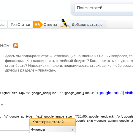
RA
оры
Топ Статьи
Ответы
Добавить статью
нсы
Здесь мы подобрали статьи, отвечающие на многие из Ваших вопросов, св
финансами. Как планировать семейный бюджет? Как расчитаться с долгам
стоит брать? Инвестиции, налоги, недвижимость, страхование – обо всем 
другом в разделе «Финансы».
"+google_ads[i].visib
00;font-size:14px;">'+google_ads[i].line2+" "+google_ads[i].line3+'
='
 = 'js'; google_ad_type = 'text'; google_image_size = '728x90'; google_feedback = 'on'; goo
google_skip = google_adnum; google_lan
Категории статей
Финансы