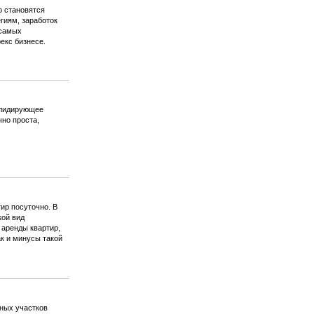
о становятся
гиям, заработок
 самых
екс бизнесе.
 лидирующее
чно проста,
ир посуточно. В
кой вид
 аренды квартир,
к и минусы такой
ных участков