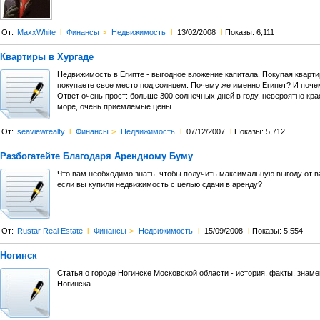
От:
MaxxWhite
l
Финансы
>
Недвижимость
l
13/02/2008
l
Показы: 6,111
Квартиры в Хургаде
Недвижимость в Египте - выгодное вложение капитала. Покупая кварти
покупаете свое место под солнцем. Почему же именно Египет? И поче
Ответ очень прост: больше 300 солнечных дней в году, невероятно кр
море, очень приемлемые цены.
От:
seaviewrealty
l
Финансы
>
Недвижимость
l
07/12/2007
l
Показы: 5,712
Разбогатейте Благодаря Арендному Буму
Что вам необходимо знать, чтобы получить максимальную выгоду от 
если вы купили недвижимость с целью сдачи в аренду?
От:
Rustar Real Estate
l
Финансы
>
Недвижимость
l
15/09/2008
l
Показы: 5,554
Ногинск
Статья о городе Ногинске Московской области - история, факты, знам
Ногинска.