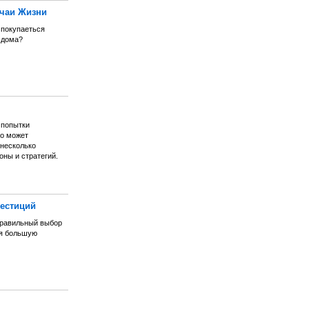
учаи Жизни
 покупаеться
 дома?
 попытки
то может
 несколько
ны и стратегий.
естиций
правильный выбор
ня большую