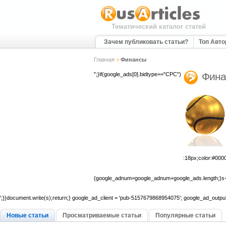
Тематический каталог статей
Зачем публиковать статьи?
Топ Авт
Главная
>
Финансы
Фина
";}if(google_ads[0].bidtype=="CPC")
:18px;color:#0000
{google_adnum=google_adnum+google_ads.length;}s+
';}}document.write(s);return;} google_ad_client = 'pub-5157679868954075'; google_ad_output
Новые статьи
Просматриваемые статьи
Популярные статьи