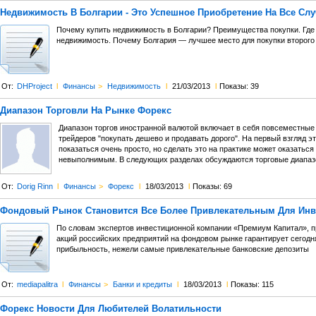
Недвижимость В Болгарии - Это Успешное Приобретение На Все Сл
Почему купить недвижимость в Болгарии? Преимущества покупки. Где
недвижимость. Почему Болгария — лучшее место для покупки второго
От:
DHProject
l
Финансы
>
Недвижимость
l
21/03/2013
l
Показы: 39
Диапазон Торговли На Рынке Форекс
Диапазон торгов иностранной валютой включает в себя повсеместные
трейдеров "покупать дешево и продавать дорого". На первый взгляд э
показаться очень просто, но сделать это на практике может оказаться
невыполнимым. В следующих разделах обсуждаются торговые диапазо
От:
Dorig Rinn
l
Финансы
>
Форекс
l
18/03/2013
l
Показы: 69
Фондовый Рынок Становится Все Более Привлекательным Для Инв
По словам экспертов инвестиционной компании «Премиум Капитал», 
акций российских предприятий на фондовом рынке гарантирует сегод
прибыльность, нежели самые привлекательные банковские депозиты
От:
mediapalitra
l
Финансы
>
Банки и кредиты
l
18/03/2013
l
Показы: 115
Форекс Новости Для Любителей Волатильности