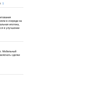
и:
1
дитования
ояли в очереди на
альная ипотека,
мся в улучшении
le. Мобильный
аключать сделки