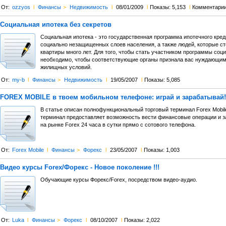
От:
ozzyos
l
Финансы
>
Недвижимость
l
08/01/2009
l
Показы: 5,153
l
Комментари
Социальная ипотека без секретов
Социальная ипотека - это государственная программа ипотечного кре
социально незащищенных слоев населения, а также людей, которые ст
квартиры много лет. Для того, чтобы стать участником программы соци
необходимо, чтобы соответствующие органы признала вас нуждающи
жилищных условий.
От:
my-b
l
Финансы
>
Недвижимость
l
19/05/2007
l
Показы: 5,085
FOREX MOBILE в твоем мобильном телефоне: играй и зарабатывай!
В статье описан полнофункциональный торговый терминал Forex Mobi
терминал предоставляет возможность вести финансовые операции и з
на рынке Forex 24 часа в сутки прямо с сотового телефона.
От:
Forex Mobile
l
Финансы
>
Форекс
l
23/05/2007
l
Показы: 1,003
Видео курсы Forex/Форекс - Новое поколение !!!
Обучающие курсы Форекс/Forex, посредством видео-аудио.
От:
Luka
l
Финансы
>
Форекс
l
08/10/2007
l
Показы: 2,022