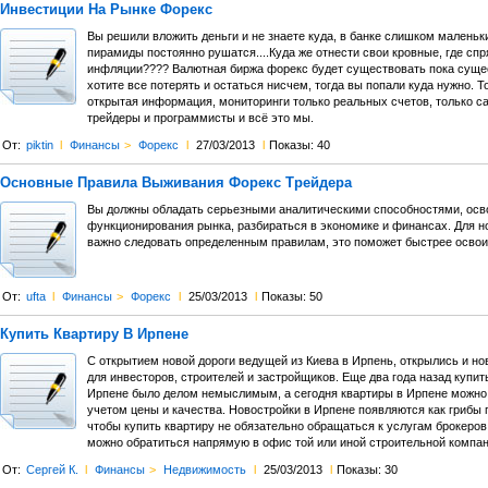
Инвестиции На Рынке Форекс
Вы решили вложить деньги и не знаете куда, в банке слишком маленьк
пирамиды постоянно рушатся....Куда же отнести свои кровные, где спря
инфляции???? Валютная биржа форекс будет существовать пока сущес
хотите все потерять и остаться нисчем, тогда вы попали куда нужно. 
открытая информация, мониторинги только реальных счетов, только 
трейдеры и программисты и всё это мы.
От:
piktin
l
Финансы
>
Форекс
l
27/03/2013
l
Показы: 40
Основные Правила Выживания Форекс Трейдера
Вы должны обладать серьезными аналитическими способностями, ос
функционирования рынка, разбираться в экономике и финансах. Для н
важно следовать определенным правилам, это поможет быстрее освои
От:
ufta
l
Финансы
>
Форекс
l
25/03/2013
l
Показы: 50
Купить Квартиру В Ирпене
С открытием новой дороги ведущей из Киева в Ирпень, открылись и н
для инвесторов, строителей и застройщиков. Еще два года назад купит
Ирпене было делом немыслимым, а сегодня квартиры в Ирпене можно
учетом цены и качества. Новостройки в Ирпене появляются как грибы 
чтобы купить квартиру не обязательно обращаться к услугам брокеров
можно обратиться напрямую в офис той или иной строительной компан
От:
Сергей К.
l
Финансы
>
Недвижимость
l
25/03/2013
l
Показы: 30