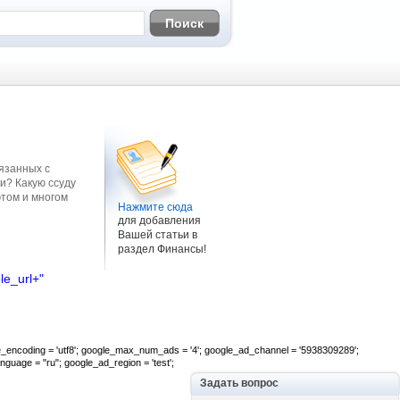
язанных с
и? Какую ссуду
этом и многом
Нажмите сюда
для добавления
Вашей статьи в
раздел Финансы!
le_url+"
gle_encoding = 'utf8'; google_max_num_ads = '4'; google_ad_channel = '5938309289';
guage = "ru"; google_ad_region = 'test';
Задать вопрос