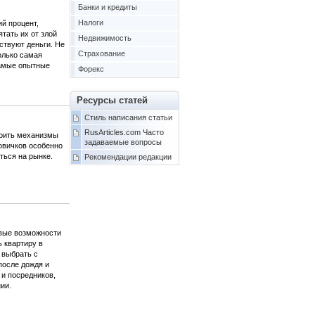
Банки и кредиты
Налоги
ий процент,
тать их от злой
Недвижимость
твуют деньги. Не
Страхование
Только самая
самые опытные
Форекс
Ресурсы статей
Стиль написания статьи
RusArticles.com Часто
воить механизмы
задаваемые вопросы
овичков особенно
ться на рынке.
Рекомендации редакции
овые возможности
ь квартиру в
 выбрать с
после дождя и
 и посредников,
ии.