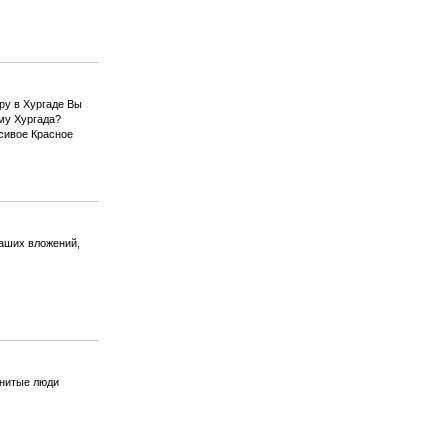
ру в Хургаде Вы
му Хургада?
асивое Красное
ваших вложений,
енитые люди