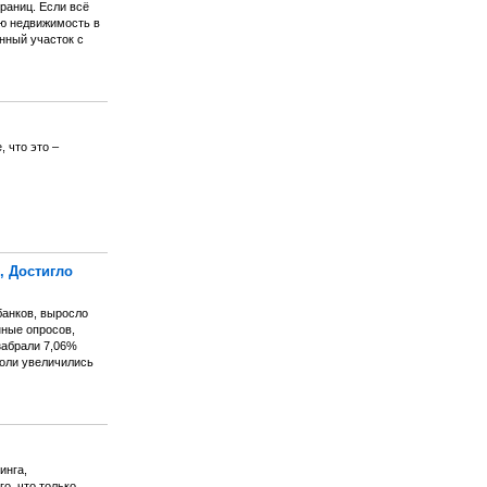
границ. Если всё
ою недвижимость в
нный участок с
 что это –
, Достигло
банков, выросло
нные опросов,
забрали 7,06%
доли увеличились
инга,
о, что только