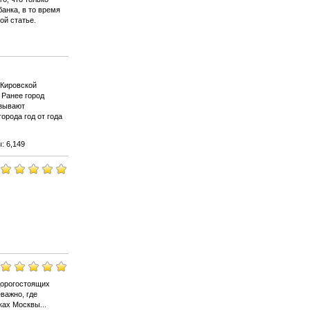
анка, в то время
ой статье.
 Кировской
 Ранее город
азывают
орода год от года
: 6,149
дорогостоящих
важно, где
ах Москвы...