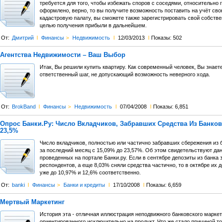
требуется для того, чтобы избежать споров с соседями, относительно 
оформлено, верно, то вы получите возможность поставить на учёт св
кадастровую палату, вы сможете также зарегистрировать свой собстве
целью получения прибыли в дальнейшем.
От:
Дмитрий
l
Финансы
>
Недвижимость
l
12/03/2013
l
Показы: 502
Агентства Недвижимости – Ваш Выбор
Итак, Вы решили купить квартиру. Как современный человек, Вы знаете,
ответственный шаг, не допускающий возможность неверного хода.
От:
BrokBand
l
Финансы
>
Недвижимость
l
07/04/2008
l
Показы: 6,851
Опрос Банки.Ру: Число Вкладчиков, Забравших Средства Из Банков
23,5%
Число вкладчиков, полностью или частично забравших сбережения из 
за последний месяц с 15,09% до 23,57%. Об этом свидетельствуют да
проведенных на портале Банки.ру. Если в сентябре депозиты из банка 
респондентов, а еще 8,03% сняли средства частично, то в октябре их 
уже до 10,97% и 12,6% соответственно.
От:
banki
l
Финансы
>
Банки и кредиты
l
17/10/2008
l
Показы: 6,659
Мертвый Маркетинг
История эта - отличная иллюстрация неподвижного банковского маркет
ориентированного исключительно на продукт. Что же стало причиной тог