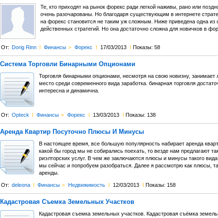
Те, кто приходят на рынок форекс ради легкой наживы, рано или поздн
очень разочарованы. Но благодаря существующим в интернете страте
на форекс становится не таким уж сложным. Ниже приведена одна из
действенных стратегий. Но она достаточно сложна для новичков в фор
От:
Dorig Rinn
l
Финансы
>
Форекс
l
17/03/2013
l
Показы: 58
Система Торговли Бинарными Опционами
Торговля бинарными опционами, несмотря на свою новизну, занимает
место среди современного вида заработка. бинарная торговля достато
интересна и динамична.
От:
Opteck
l
Финансы
>
Форекс
l
13/03/2013
l
Показы: 138
Аренда Квартир Посуточно Плюсы И Минусы
В настоящее время, все большую популярность набирает аренда кварт
какой бы город мы не собирались поехать, то везде нам предлагают та
риэлторских услуг. В чем же заключаются плюсы и минусы такого вида
мы сейчас и попробуем разобраться. Далее я рассмотрю как плюсы, та
аренды.
От:
deleona
l
Финансы
>
Недвижимость
l
12/03/2013
l
Показы: 158
Кадастровая Съемка Земельных Участков
Кадастровая съемка земельных участков. Кадастровая съёмка земель