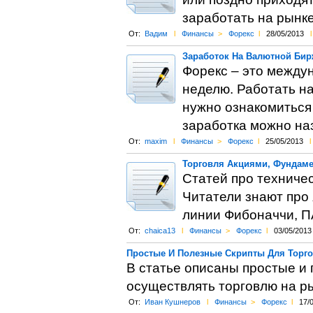
заработать на рынк
От:
Вадим
l
Финансы
>
Форекс
l
28/05/2013
l
Заработок На Валютной Бир
Форекс – это междун
неделю. Работать на
нужно ознакомиться 
заработка можно наз
От:
maxim
l
Финансы
>
Форекс
l
25/05/2013
l
Торговля Акциями, Фундам
Статей про техниче
Читатели знают про 
линии Фибоначчи, П
От:
chaica13
l
Финансы
>
Форекс
l
03/05/2013
Простые И Полезные Скрипты Для Торг
В статье описаны простые и
осуществлять торговлю на р
От:
Иван Кушнеров
l
Финансы
>
Форекс
l
17/