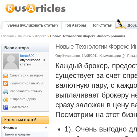
Зачем публиковать статьи?
Топ Авторы
Топ Статьи
Доба
Главная
>
Финансы
>
Форекс
>
Новые Технологии Форекс Инвестирования
Новые Технологии Форекс И
Блок автора
borec300
Опубликованно: 14/05/2011 |Комментарии:
0
| Показ
опубликовал 10
Каждый брокер, предос
статьи
существует за счет спре
Связаться с автором
валютную пару, с кажд
Подписаться на RSS
Распечатать статью
выплачивает брокеру н
Отправить другу
сразу заложен в цену в
Поделиться
Посмотрим на этот бизн
Категории статей
1). Очень выгодно д
Финансы
Банки и кредиты