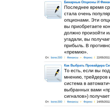
Бинарные Опционы И Финан
Последнее время ср
стала очень популя
опционами. Эти опц
вы приобретаете кон
должно произойти ил
угадали, вы получа
прибыль. В противно
«премию».
От:
borec300
l
Финансы
>
Форекс
l
22/05/2011
Как Выбрать Провайдера Си
То есть, если вы по
мнению, трейдеров и
система в автоматич
выбранных вами «пр
сигналов») получает
От:
borec300
l
Финансы
>
Форекс
l
14/05/2011