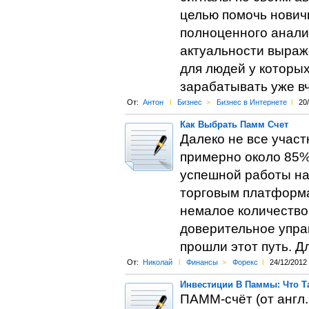
целью помочь новичк
полноценного анали
актуальности выраж
для людей у которых
зарабатывать уже в
От:
Антон
l
Бизнес
>
Бизнес в Интернете
l
20
Как Выбрать Памм Счет
Далеко не все участ
примерно около 85%
успешной работы на
торговым платформам
немалое количество 
доверительное упра
прошли этот путь. Д
От:
Николай
l
Финансы
>
Форекс
l
24/12/2012
Инвестиции В Паммы: Что Т
ПАММ-счёт (от англ.