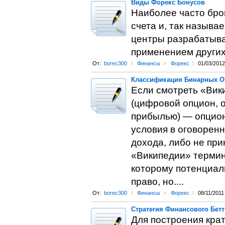
Виды Форекс Бонусов
Наиболее часто бро
счета и, так назыв
центры разрабатыва
применением других
От:
borec300
l
Финансы
>
Форекс
l
01/03/2012
Классификация Бинарных О
Если смотреть «Вик
(цифровой опцион, 
прибылью) — опцион
условия в оговорен
дохода, либо не при
«Википедии» термин
которому потенциал
право, но....
От:
borec300
l
Финансы
>
Форекс
l
08/11/2011
Стратегия Финансового Бетт
Для построения кра