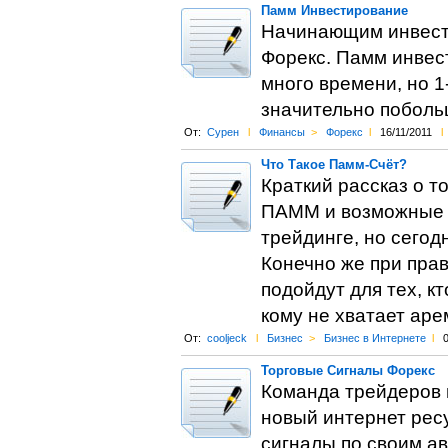
Памм Инвестирование
Начинающим инвесто
Форекс. Памм инвест
много времени, но 1
значительно поболь
От:
Сурен
l
Финансы
>
Форекс
l
16/11/2011
l
Что Такое Памм-Счёт?
Краткий рассказ о т
ПАММ и возможные в
трейдинге, но сегод
Конечно же при пра
подойдут для тех, к
кому не хватает аре
От:
cooljeck
l
Бизнес
>
Бизнес в Интернете
l
0
Торговые Сигналы Форекс
Команда трейдеров 
новый интернет рес
сигналы по своим ав