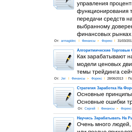
управления процен
функционирования т
передачи средств н
выбранному довере
финансовых рынках
От:
armagidec
l
Финансы
>
Форекс
l
31/03/201
Алгоритмические Торговые 
Как зарабатывают н
модели ценовых дви
темы трейдинга сейч
От:
Jer
l
Финансы
>
Форекс
l
28/06/2013
l
По
Стратегия Заработка На Фор
Основные принципы 
Основные ошибки тр
От:
Сергей
l
Финансы
>
Форекс
Научись Зарабатывать На Р
Очень много людей,
или поздно приходят