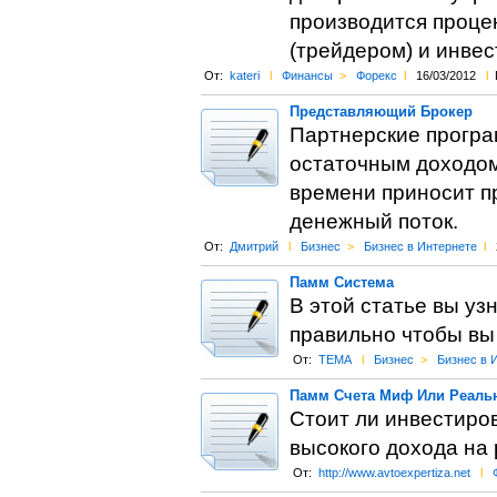
производится проце
(трейдером) и инвес
От:
kateri
l
Финансы
>
Форекс
l
16/03/2012
l
Представляющий Брокер
Партнерские програ
остаточным доходом
времени приносит п
денежный поток.
От:
Дмитрий
l
Бизнес
>
Бизнес в Интернете
l
Памм Система
В этой статье вы уз
правильно чтобы вы
От:
TEMA
l
Бизнес
>
Бизнес в 
Памм Счета Миф Или Реаль
Стоит ли инвестиров
высокого дохода на
От:
http://www.avtoexpertiza.net
l