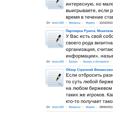
интересную, но мало
выигрываете, если р
время в течение ста
От:
borec300
l
Финансы
>
Форекс
l
10/10/2011
Партнерки Рунета. Монетиза
У Вас есть свой соб
своего рода визитна
организация, считаю
информации», назы
От:
borec300
l
Бизнес
>
Бизнес в Интернете
l
Обзор Стратегий Финансовог
Если отбросить раз
то суть любой бирже
на любом биржевом 
таких же игроков. Ка
кто-то получает так
От:
borec300
l
Финансы
>
Форекс
l
28/06/2011