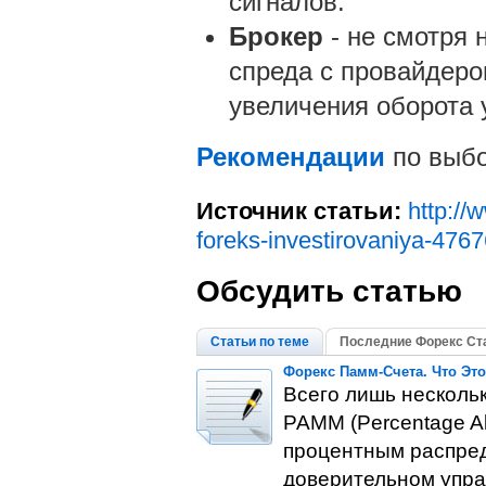
сигналов.
Брокер
- не смотря 
спреда с провайдеро
увеличения оборота 
Рекомендации
по выбо
Источник статьи:
http://
foreks-investirovaniya-476
Обсудить статью
Статьи по теме
Последние Форекс Ст
Форекс Памм-Счета. Что Это
Всего лишь нескольк
РАММ (Percentage Al
процентным распред
доверительном упра