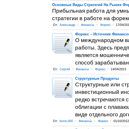
Основные Виды Стратегий На Рынке Фо
Прибыльная работа для умны
стратегии в работе на форек
От:
Александр
l
Финансы
>
Форекс
l
17/04/20
Форекс – Источник Финансо
О международном ва
работы. Здесь предп
является мошенниче
способ зарабатыван
От:
Сергей
l
Финансы
>
Форекс
l
14/04/2013
Структурные Продукты
Структурные или ст
инвестиционный инс
редко встречаются 
облигации с плаваю
виде отдельного дог
От:
borec300
l
Финансы
>
Форекс
l
01/10/2012