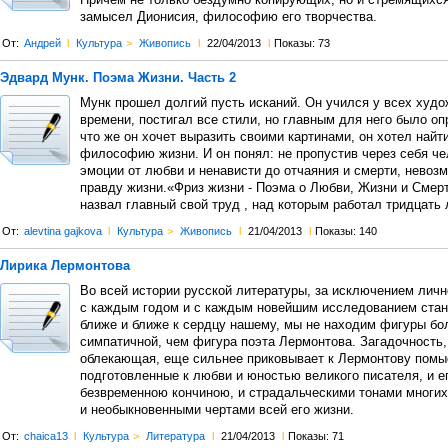
Причем не только бездумно копирующих, но и стремящихся
замысел Дионисия, философию его творчества.
От:
Андрей
l
Культура
>
Живопись
l
22/04/2013
l
Показы: 73
Эдвард Мунк. Поэма Жизни. Часть 2
Мунк прошел долгий пусть исканий. Он учился у всех худо
времени, постигал все стили, но главным для него было оп
что же он хочет выразить своими картинами, он хотел найт
философию жизни. И он понял: не пропустив через себя ч
эмоции от любви и ненависти до отчаяния и смерти, невоз
правду жизни.«Фриз жизни - Поэма о Любви, Жизни и Смерт
назвал главный свой труд , над которым работал тридцать 
От:
alevtina gajkova
l
Культура
>
Живопись
l
21/04/2013
l
Показы: 140
Лирика Лермонтова
Во всей истории русской литературы, за исключением лич
с каждым годом и с каждым новейшим исследованием ста
ближе и ближе к сердцу нашему, мы не находим фигуры бо
симпатичной, чем фигура поэта Лермонтова. Загадочность,
облекающая, еще сильнее приковывает к Лермонтову помы
подготовленные к любви и юностью великого писателя, и е
безвременною кончиною, и страдальческими тонами многих
и необыкновенными чертами всей его жизни.
От:
chaica13
l
Культура
>
Литература
l
21/04/2013
l
Показы: 71