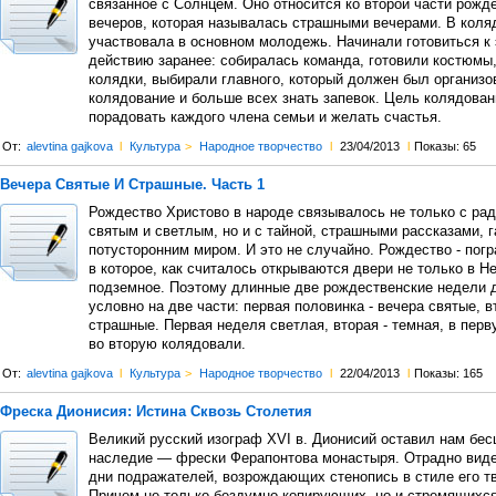
связанное с Солнцем. Оно относится ко второй части рожд
вечеров, которая называлась страшными вечерами. В коля
участвовала в основном молодежь. Начинали готовиться к
действию заранее: собиралась команда, готовили костюмы
колядки, выбирали главного, который должен был организо
колядование и больше всех знать запевок. Цель колядован
порадовать каждого члена семьи и желать счастья.
От:
alevtina gajkova
l
Культура
>
Народное творчество
l
23/04/2013
l
Показы: 65
Вечера Святые И Страшные. Часть 1
Рождество Христово в народе связывалось не только с ра
святым и светлым, но и с тайной, страшными рассказами, 
потусторонним миром. И это не случайно. Рождество - погр
в которое, как считалось открываются двери не только в Не
подземное. Поэтому длинные две рождественские недели 
условно на две части: первая половинка - вечера святые, в
страшные. Первая неделя светлая, вторая - темная, в перв
во вторую колядовали.
От:
alevtina gajkova
l
Культура
>
Народное творчество
l
22/04/2013
l
Показы: 165
Фреска Дионисия: Истина Сквозь Столетия
Великий русский изограф XVI в. Дионисий оставил нам бес
наследие — фрески Ферапонтова монастыря. Отрадно виде
дни подражателей, возрождающих стенопись в стиле его т