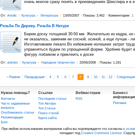
очень многое сразу понять в произведениях Шекспира и в е
От:
Avtolic
l
Культура
>
Литература
l
13/05/2007
l
Показы: 3,462
l
Комментарии:
1
Резьба По Дереву. Резьба В Натуре
Берем доску толщиной 30-50 мм. Желательно из кедра, но 
не оказалось, заменим ее сосной, осиной, а еще лучше - ли
Изготавливаем лекало.Во избежание излишних затрат труд
упражняться будем по упрощенной форме. Удобнее будет 
фигуру лобзиком и приклеить к доске
От:
articles
l
Культура
>
Народное творчество
l
20/06/2008
l
Показы: 1,181
|
|
|
|
|
|
|
|
|
|
|
‹ Первая
Предыдущая
4
5
6
7
8
9
10
11
12
Следующая
Нужна помощь?
Ссылки
Вебмастерам
Бизнесс
информаци
Контакты
Последние статьи
RSS
Реклама
Часто задаваемые
Топ Авторы
вопросы
Топ Статьи
Опубликовать статьи
Поиск статей
Рекомендации
Карта сайта
Блог
При любом использовании материалов сайта вы подтверждаете что согласны с
усло
попадает под
Creative Commons License
. Copyri