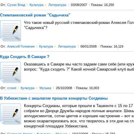
От:
Сухих Влад
l
Культура
>
Литература
l
03/08/2007
l
Показы: 16,250
Стимпанковский роман "Садычиха"
Что такое новый русский стимпаковский-роман Алексея Го
"Садычиха"?
От:
Алексей Головнин
l
Культура
>
Литература
l
06/01/2008
l
Показы: 16,119
Куда Сходить В Самаре ?
Оказавшись в Самаре мы часто задаем сами себе (или кр
вопрос: "Куда сходить ?" Какой ночной Самарский клуб вы
От:
crowd
l
Культура
>
Музыка
l
25/10/2008
l
Показы: 16,003
В Узбекистане с аншлагом прошли концерты Согдианы
Концерты Согдианы, которые прошли в Ташкенте с 15 по 17
собрали во Дворце Дружбы народов полные аншлаги. Шква
аплодисментов, сотни цветов и хорошее настроение – вот к
можно охарактеризовать все, что творилось в эти дни на г
концертной площадке Узбекистана.