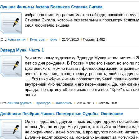
Лучшие Фильмы Актера Боевиков Стивена Сигала
избранная фильмография мастера айкидо, раскажет о луч
Стивена Сигала. которые обязательны к просмотру всяко
себя любителю экшена
От:
Константин
l
Культура
>
Кино
l
21/04/2013
l
Показы: 1,482
Эдвард Мунк. Часть 1
Удивительному художнику Эдварду Мунку исполняется в 20
лет со дня рождения. В России мало его знают, но его по пр
Достоевского, можно назвать философом жизни, отразивш
чувств: отчаяние, страх, тревогу, ревность, любовь, одиноч
…. Его цикл «Фриз жизни» поражает глубиной проникновени
внутренний мир человека и его переживаний. Да, немногие е
правда. Но картину «Крик» знают почти все. "Крик" стал с
эпохи.
От:
alevtina gajkova
l
Культура
>
Живопись
l
20/04/2013
l
Показы: 168
Двойники: Печёрин-Чижов. Посмертные Судьбы. Окончание
Один – идеалист, другой – практик, один дружил со словом
делом. Два антипода. Но у одного, который для России сде
не сохранилась даже могила, а про другого помнят, читают,
Дублине водят экскурсии, монахи ухаживают за могилкой и