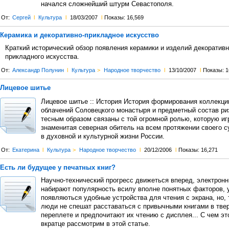
начался сложнейший штурм Севастополя.
От:
Сергей
l
Культура
l
18/03/2007
l
Показы: 16,569
Керамика и декоративно-прикладное искусство
Краткий исторический обзор появления керамики и изделий декоративн
прикладного искусства.
От:
Александр Полунин
l
Культура
>
Народное творчество
l
13/10/2007
l
Показы: 1
Лицевое шитье
Лицевое шитье :: История История формирования коллекц
облачений Соловецкого монастыря и предметный состав р
тесным образом связаны с той огромной ролью, которую иг
знаменитая северная обитель на всем протяжении своего 
в духовной и культурной жизни России.
От:
Екатерина
l
Культура
>
Народное творчество
l
20/12/2006
l
Показы: 16,271
Есть ли будущее у печатных книг?
Научно-технический прогресс движеться вперед, электрон
набирают популярность всилу вполне понятных факторов, 
появляються удобные устройства для чтения с экрана, но, 
люди не спешат расставаться с привычными книгами в тве
переплете и предпочитают их чтению с дисплея... С чем эт
вкратце рассмотрим в этой статье.