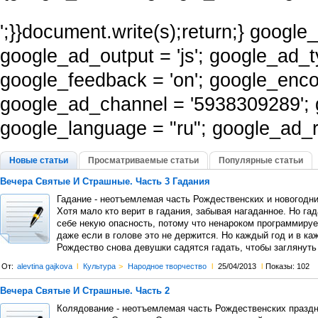
';}}document.write(s);return;} googl
google_ad_output = 'js'; google_ad_t
google_feedback = 'on'; google_enco
google_ad_channel = '5938309289';
google_language = "ru"; google_ad_re
Новые статьи
Просматриваемые статьи
Популярные статьи
Вечера Святые И Страшные. Часть 3 Гадания
Гадание - неотъемлемая часть Рождественских и новогодни
Хотя мало кто верит в гадания, забывая нагаданное. Но гад
себе некую опасность, потому что ненароком программиру
даже если в голове это не держится. Но каждый год и в ка
Рождество снова девушки садятся гадать, чтобы заглянуть 
От:
alevtina gajkova
l
Культура
>
Народное творчество
l
25/04/2013
l
Показы: 102
Вечера Святые И Страшные. Часть 2
Колядование - неотъемлемая часть Рождественских праздн