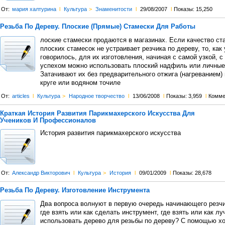
От:
мария халтурина
l
Культура
>
Знаменитости
l
29/08/2007
l
Показы: 15,250
Резьба По Дереву. Плоские (Прямые) Стамески Для Работы
лоские стамески продаются в магазинах. Если качество ст
плоских стамесок не устраивает резчика по дереву, то, как
говорилось, для их изготовления, начиная с самой узкой, 
успехом можно использовать плоский надфиль или личные
Затачивают их без предварительного отжига (нагреванием)
круге или водяном точиле
От:
articles
l
Культура
>
Народное творчество
l
13/06/2008
l
Показы: 3,959
l
Комме
Краткая История Развития Парикмахерского Искусства Для
Учеников И Профессионалов
История развития парикмахерского искусства
От:
Александр Викторович
l
Культура
>
История
l
09/01/2009
l
Показы: 28,678
Резьба По Дереву. Изготовление Инструмента
Два вопроса волнуют в первую очередь начинающего резчи
где взять или как сделать инструмент, где взять или как л
использовать дерево для резьбы по дереву? C помощью х