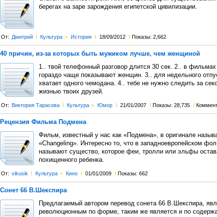
берегах на заре зарождения египетской цивилизации.
От:
Дмитрий
l
Культура
>
История
l
18/09/2012
l
Показы: 2,662
40 причин, из-за которых быть мужиком лучше, чем женщиной
1.. твой телефонный разговор длится 30 сек. 2.. в фильма
гораздо чаще показывают женщин. 3.. для недельного отпу
хватает одного чемодана. 4.. тебе не нужно следить за се
жизнью твоих друзей.
От:
Виктория Тарасова
l
Культура
>
Юмор
l
21/01/2007
l
Показы: 28,735
l
Коммен
Рецензия Фильма Подмена
Фильм, известный у нас как «Подмена», в оригинале назыв
«Changeling». Интересно то, что в западноевропейском фол
называют существо, которое феи, тролли или эльфы оста
похищенного ребенка.
От:
vikusik
l
Культура
>
Кино
l
01/01/2009
l
Показы: 662
Сонет 66 В.Шекспира
Предлагаемый автором перевод сонета 66 В.Шекспира, я
революционным по форме, таким же является и по содерж