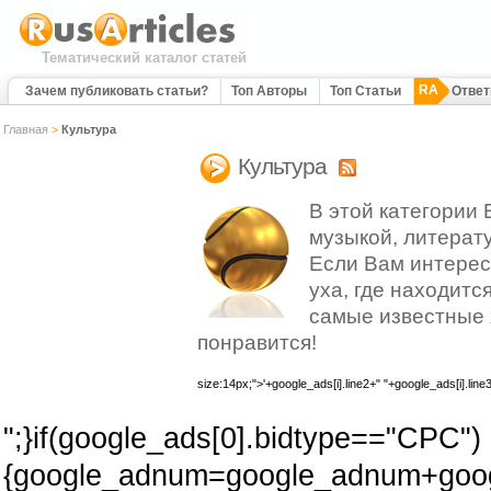
Тематический каталог статей
RA
Зачем публиковать статьи?
Топ Авторы
Топ Статьи
Отве
Главная
>
Культура
Культура
В этой категории 
музыкой, литерату
Если Вам интерес
уха, где находитс
самые известные 
понравится!
size:14px;">'+google_ads[i].line2+" "+google_ads[i].line
";}if(google_ads[0].bidtype=="CPC")
{google_adnum=google_adnum+googl