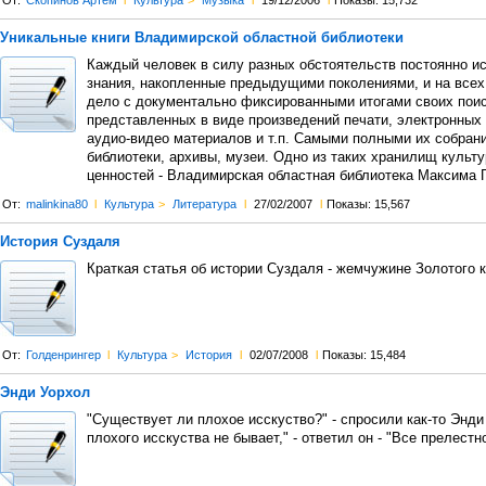
От:
Скопинов Артем
l
Культура
>
Музыка
l
19/12/2006
l
Показы: 15,732
Уникальные книги Владимирской областной библиотеки
Каждый человек в силу разных обстоятельств постоянно и
знания, накопленные предыдущими поколениями, и на всех
дело с документально фиксированными итогами своих поис
представленных в виде произведений печати, электронных 
аудио-видео материалов и т.п. Самыми полными их собра
библиотеки, архивы, музеи. Одно из таких хранилищ культ
ценностей - Владимирская областная библиотека Максима 
От:
malinkina80
l
Культура
>
Литература
l
27/02/2007
l
Показы: 15,567
История Суздаля
Краткая статья об истории Суздаля - жемчужине Золотого 
От:
Голденрингер
l
Культура
>
История
l
02/07/2008
l
Показы: 15,484
Энди Уорхол
"Существует ли плохое исскуство?" - спросили как-то Энди 
плохого исскуства не бывает," - ответил он - "Все прелестно