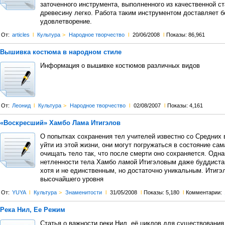
заточенного инструмента, выполненного из качественной ст
древесину легко. Работа таким инструментом доставляет 
удовлетворение.
От:
articles
l
Культура
>
Народное творчество
l
20/06/2008
l
Показы: 86,961
Вышивка костюма в народном стиле
Информация о вышивке костюмов различных видов
От:
Леонид
l
Культура
>
Народное творчество
l
02/08/2007
l
Показы: 4,161
«Воскресший» Хамбо Лама Итигэлов
О попытках сохранения тел учителей известно со Средних 
уйти из этой жизни, они могут погружаться в состояние сам
очищать тело так, что после смерти оно сохраняется. Одн
нетленности тела Хамбо ламой Итигэловым даже буддиста
хотя и не единственным, но достаточно уникальным. Итигэл
высочайшего уровня
От:
YUYA
l
Культура
>
Знаменитости
l
31/05/2008
l
Показы: 5,180
l
Комментарии:
Река Нил, Ее Режим
Статья о важности реки Нил, её циклов для существования