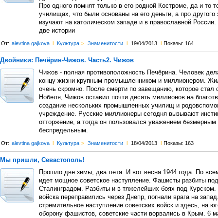
Про одного помнят только в его родной Костроме, да и то т
училищах, что были основаны на его деньги, а про другого 
изучают на католическом западе и в православной России.
две истории
От:
alevtina gajkova
l
Культура
>
Знаменитости
l
19/04/2013
l
Показы: 164
Двойники: Печёрин-Чижов. Часть2. Чижов
Чижов - полная противоположность Печёрина. Человек дел
концу жизни крупным промышленником и миллионером. Жил
очень скромно. После смерти по завещанию, которое стал 
Нобеля, Чижов оставил почти десять миллионов на благот
создание нескольких промышленных училищ и родовспомо
учреждение. Русские миллионеры сегодня вызывают инсти
отторжение, а тогда он пользовался уважением безмерным
беспредельным.
От:
alevtina gajkova
l
Культура
>
Знаменитости
l
18/04/2013
l
Показы: 163
Мы пришли, Севастополь!
Прошло две зимы, два лета. И вот весна 1944 года. По вс
идет мощное советское наступление. Фашисты разбиты по
Сталинградом. Разбиты и в тяжелейших боях под Курском.
войска переправились через Днепр, погнали врага на запад
стремительное наступление советских войск и здесь, на ю
оборону фашистов, советские части ворвались в Крым. 6 м