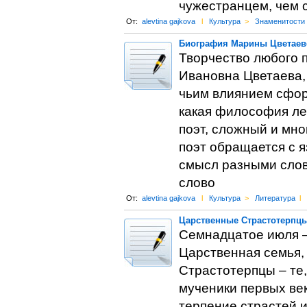
чужестранцем, чем 
От:
alevtina gajkova
l
Культура
>
Знаменитости
Биография Марины Цветаево
Творчество любого п
Ивановна Цветаева, 
чьим влиянием сформ
какая философия ле
поэт, сложный и мно
поэт обращается с я
смысл разными слов
слово
От:
alevtina gajkova
l
Культура
>
Литература
l
Царственные Страстотерпц
Семнадцатое июля –
Царственная семья, 
Страстотерпцы – те,
мученики первых век
терпение страстей и