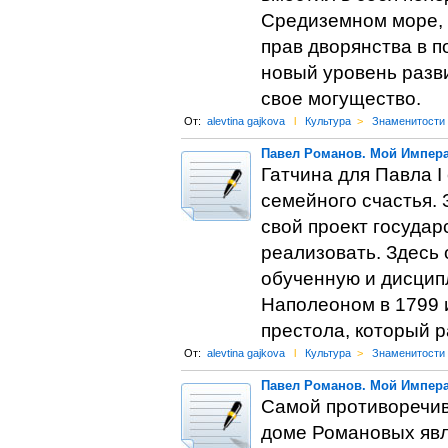
Средиземном море, 
прав дворянства в п
новый уровень разви
свое могущество.
От:
alevtina gajkova
l
Культура
>
Знаменитости
Павел Романов. Мой Импера
Гатчина для Павла 
семейного счастья. 
свой проект государ
реализовать. Здесь
обученную и дисцип
Наполеоном в 1799 и
престола, который р
От:
alevtina gajkova
l
Культура
>
Знаменитости
Павел Романов. Мой Импера
Самой противоречив
доме Романовых явл