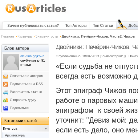
Зачем публиковать статьи?
Топ Авторы
Топ Статьи
Доба
Главная
>
Культура
>
Знаменитости
>
Двойники: Печёрин-Чижов. Часть2. Чижов
Двойники: Печёрин-Чижов. Ч
Блок автора
alevtina gajkova
Опубликованно: 18/04/2013 |Комментарии:
0
| Пока
опубликовал 91
«Если судьба не отпуст
статьи
всегда есть возможно д
Связаться с автором
Подписаться на RSS
Этот эпиграф Чижов по
Распечатать статью
работе о паровых машин
Отправить другу
Поделиться
эпиграфом к своей жизн
уточнит: "Девиз мой: д
Категории статей
если есть дело, оно ме
Культура
Архитектура