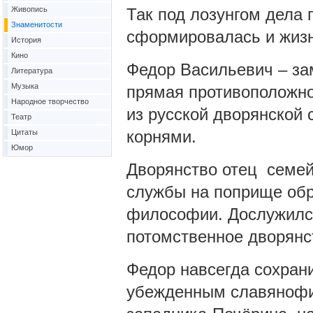
Живопись
Так под лозунгом дела 
Знаменитости
сформировалась и жизн
История
Кино
Федор Васильевич – зам
Литература
Музыка
прямая противоположно
Народное творчество
из русской дворянской 
Театр
корнями.
Цитаты
Юмор
Дворянство отец семей
службы на поприще обр
философии. Дослужился
потомственное дворянс
Федор навсегда сохрани
убежденным славянофил