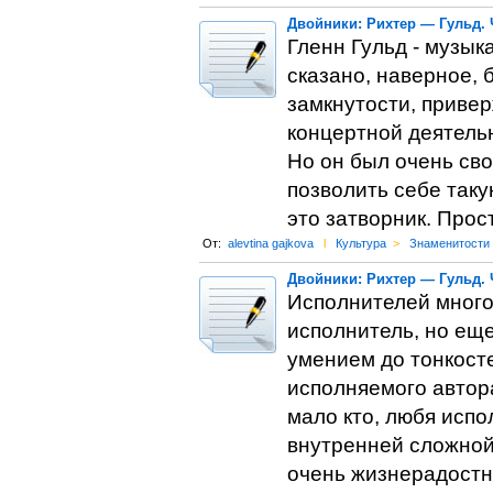
Двойники: Рихтер — Гульд. Ч
Гленн Гульд - музы
сказано, наверное, 
замкнутости, приве
концертной деятельн
Но он был очень сво
позволить себе таку
это затворник. Прос
От:
alevtina gajkova
l
Культура
>
Знаменитости
Двойники: Рихтер — Гульд. 
Исполнителей много,
исполнитель, но еще
умением до тонкост
исполняемого автор
мало кто, любя испо
внутренней сложной 
очень жизнерадостны