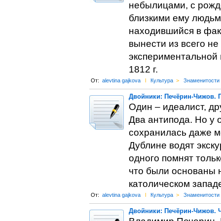
небылицами, с рожд
близкими ему людьм
находившийся в фак
вынести из всего не
экспериментальной 
1812 г.
От:
alevtina gajkova
l
Культура
>
Знаменитости
Двойники: Печёрин-Чижов. 
Один – идеалист, др
Два антипода. Но у 
сохранилась даже мог
Дублине водят экску
одного помнят тольк
что были основаны н
католическом западе
От:
alevtina gajkova
l
Культура
>
Знаменитости
Двойники: Печёрин-Чижов. 