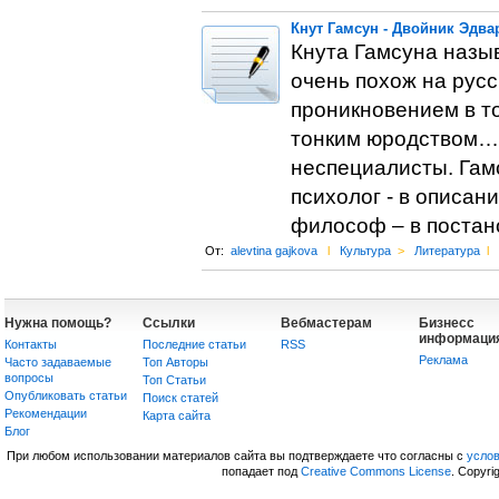
Кнут Гамсун - Двойник Эдва
Кнута Гамсуна назы
очень похож на русс
проникновением в т
тонким юродством… 
неспециалисты. Гам
психолог - в описа
философ – в постан
От:
alevtina gajkova
l
Культура
>
Литература
l
Нужна помощь?
Ссылки
Вебмастерам
Бизнесс
информаци
Контакты
Последние статьи
RSS
Реклама
Часто задаваемые
Топ Авторы
вопросы
Топ Статьи
Опубликовать статьи
Поиск статей
Рекомендации
Карта сайта
Блог
При любом использовании материалов сайта вы подтверждаете что согласны с
усло
попадает под
Creative Commons License
. Copyri