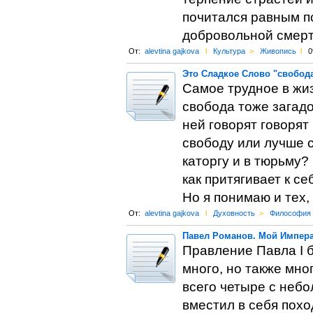
почитался равным п
добровольной смерт
От:
alevtina gajkova
l
Культура
>
Живопись
l
0
Это Сладкое Слово "свобод
Самое трудное в жиз
свобода тоже загадо
ней говорят говорят
свободу или лучше с
каторгу и в тюрьму?
как притягивает к с
Но я понимаю и тех,
От:
alevtina gajkova
l
Духовность
>
Философия
Павел Романов. Мой Императ
Правление Павла I б
много, но также мно
всего четыре с неб
вместил в себя похо