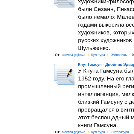
художники-философы
были Сезанн, Пикасс
было немало: Малеви
годами выкосила вс
художников, которых
русских художников
Шульженко.
От:
alevtina gajkova
l
Культура
>
Живопись
l
0
Кнут Гамсун - Двойник Эдва
У Кнута Гамсуна был
1952 году. На его г
промышленный регио
интеллигенция, мел
близкий Гамсуну с д
превращался в винти
этот беспощадный ми
книги Гамсуна.
От:
alevtina gajkova
l
Культура
>
Литература
l