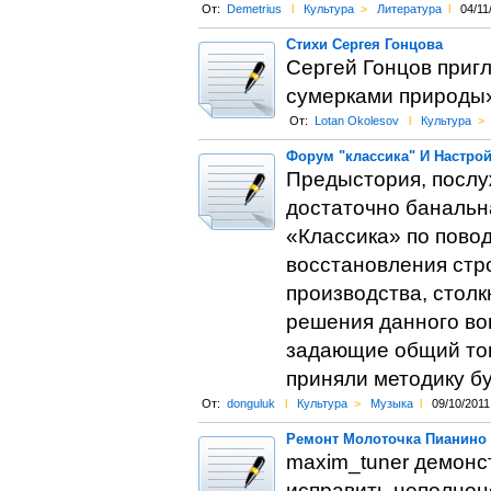
От:
Demetrius
l
Культура
>
Литература
l
04/11
Стихи Сергея Гонцова
Сергей Гонцов пригл
сумерками природы»
От:
Lotan Okolesov
l
Культура
>
Форум "классика" И Настро
Предыстория, послу
достаточно банальн
«Классика» по пово
восстановления стр
производства, стол
решения данного во
задающие общий тон
приняли методику бу
От:
donguluk
l
Культура
>
Музыка
l
09/10/2011
Ремонт Молоточка Пианино
maxim_tuner демонст
исправить неполноц