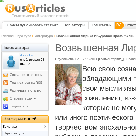
Тематический каталог статей
RA
Зачем публиковать статьи?
Топ Авторы
Топ Статьи
Отве
Главная
>
Культура
>
Литература
>
Возвышенная Лирика И Суровая Проза Жизни
Возвышенная Лир
Блок автора
donguluk
Опубликованно: 17/05/2011 |Комментарии:
0
| Показ
опубликовал 28
статьи
Всю свою созна
Связаться с автором
обладающими п
Подписаться на RSS
свои мысли язы
Распечатать статью
сожалению, из-з
Отправить другу
которые не могу
Поделиться
или иного поэтического
Категории статей
творчеством эпохальног
Культура
Архитектура