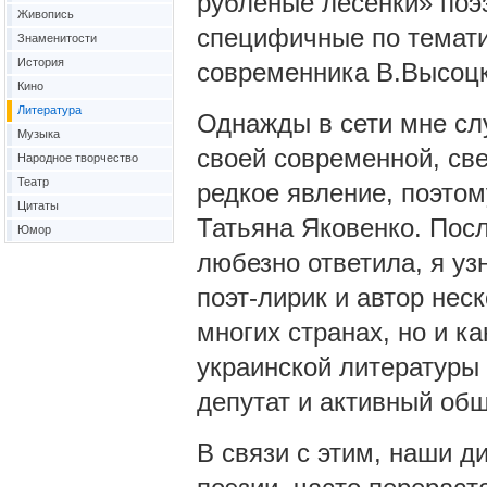
рубленые лесенки» поэз
Живопись
специфичные по темати
Знаменитости
История
современника В.Высоцк
Кино
Литература
Однажды в сети мне сл
Музыка
своей современной, све
Народное творчество
Театр
редкое явление, поэтом
Цитаты
Татьяна Яковенко. Посл
Юмор
любезно ответила, я уз
поэт-лирик и автор нес
многих странах, но и к
украинской литературы 
депутат и активный об
В связи с этим, наши д