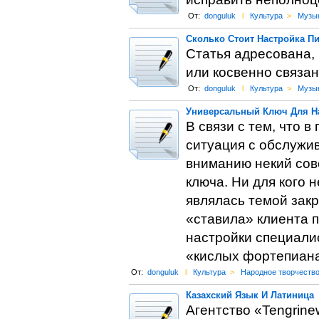
От:
donguluk
l
Культура
>
Музы
Сколько Стоит Настройка П
Статья адресована, 
или косвенно связан
От:
donguluk
l
Культура
>
Музы
Универсальный Ключ Для Н
В связи с тем, что 
ситуация с обслужи
вниманию некий сов
ключа. Ни для кого н
являлась темой закр
«ставила» клиента 
настройки специалис
«кислых фортепиана
От:
donguluk
l
Культура
>
Народное творчеств
Казахский Язык И Латиница
Агентство «Tengrin