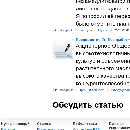
незамедлительной по
лишь сострадание к 
Я попросил её перез
было отменить план
От:
donguluk
l
Культура
>
Музыка
l
25/05/2011
Предприятие По Переработк
Акционерное Общест
высокотехнологичны
культур и современ
растительного масл
высокого качества 
конкурентоспособно
От:
donguluk
l
Промышленность
>
Оборудован
Обсудить статью
Нужна помощь?
Ссылки
Вебмастерам
Бизнесс
информаци
Контакты
Последние статьи
Составитель RSS