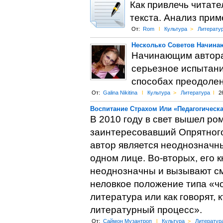
Как привлечь читате
текста. Анализ прим
От:
Rom
l
Культура
>
Литерату
Несколько Советов Начина
Начинающим авторам
серьезное испытание
способах преодолени
От:
Galina Nikitina
l
Культура
>
Литература
l
2
Воспитание Страхом Или «Педагогическ
В 2010 году в свет вышел р
заинтересовавший Опрятного
автор является неоднозначн
одном лице. Во-вторых, его 
неоднозначны и вызывают сме
неловкое положение типа «чо
литература или как говорят,
литературный процесс».
От:
Саймон Музантроп
l
Культура
>
Литератур