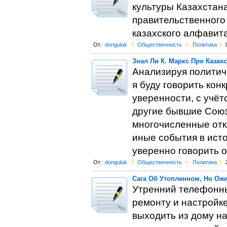
культуры Казахстан
правительственного
казахского алфавита
От:
donguluk
l
Общественность
>
Политика
l
Знал Ли К. Маркс Про Казах
Анализируя политич
я буду говорить кон
уверенности, с учёт
другие бывшие Союз
многочисленные отк
иные события в ист
уверенно говорить о
От:
donguluk
l
Общественность
>
Политика
l
Сага Об Утопленном, Но Ож
Утренний телефонны
ремонту и настройке
выходить из дому на