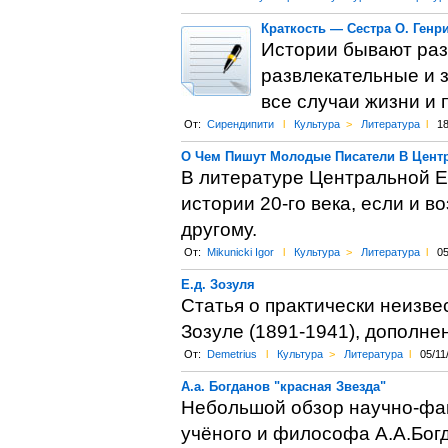
Краткость — Сестра О. Генр
Истории бывают раз
развлекательные и 
все случаи жизни и 
От:
Сирендипити
l
Культура
>
Литература
l
18
О Чем Пишут Молодые Писатели В Цент
В литературе Центральной Е
истории 20-го века, если и в
другому.
От:
Mikunicki Igor
l
Культура
>
Литература
l
05
Е.д. Зозуля
Статья о практически неизв
Зозуле (1891-1941), дополн
От:
Demetrius
l
Культура
>
Литература
l
05/11
А.а. Богданов "красная Звезда"
Небольшой обзор научно-фан
учёного и философа А.А.Богда