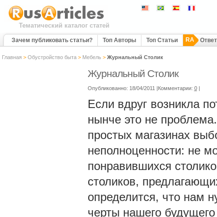
Тематический каталог статей
RA
Зачем публиковать статьи?
Топ Авторы
Топ Статьи
Отве
Главная
>
Обустройство быта
>
Мебель
>
Журнальный Столик
Журнальный Столик
Опубликованно: 18/04/2011 |Комментарии:
0
|
Если вдруг возникла по
нынче это не проблема.
простых магазинах выбо
неполноценности: не м
понравившихся столико
столиков, предлагающих
определится, что нам н
черты нашего будущего 