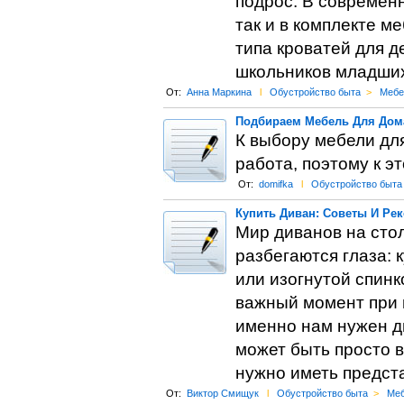
подрос. В современн
так и в комплекте м
типа кроватей для д
школьников младших
От:
Анна Маркина
l
Обустройство быта
>
Мебе
Подбираем Мебель Для Дом
К выбору мебели для
работа, поэтому к э
От:
domifka
l
Обустройство быта
Купить Диван: Советы И Ре
Мир диванов на стол
разбегаются глаза: 
или изогнутой спин
важный момент при в
именно нам нужен ди
может быть просто в
нужно иметь предста
От:
Виктор Смищук
l
Обустройство быта
>
Меб