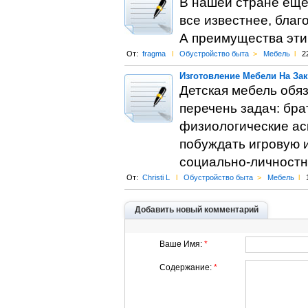
В нашей стране еще
все известнее, бла
А преимущества эти
От:
fragma
l
Обустройство быта
>
Мебель
l
2
Изготовление Мебели На Зак
Детская мебель обяз
перечень задач: бра
физиологические ас
побуждать игровую 
социально-личност
От:
Christi L
l
Обустройство быта
>
Мебель
l
Добавить новый комментарий
Ваше Имя:
*
Содержание:
*