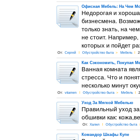
Офисная Мебель: На Чем М
Недорогая и хороша
бизнесмена. Возмож
только знать, на че
не стоит. Например,
которых и пойдет ра
От:
Сергей
l
Обустройство быта
>
Мебель
l
2
Как Сэкономить, Покупая М
Ванная комната явля
стресса. Что и поня
несколько минут оку
От:
vitamen
l
Обустройство быта
>
Мебель
l
2
Уход За Мягкой Мебелью
Правильный уход за
обшивки как: кожа,
От:
Халил
l
Обустройство быта
Командор Шкафы Купе