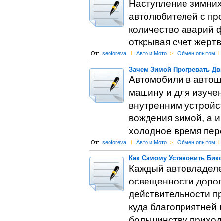
Наступление зимних
автолюбителей с пр
количество аварий ф
открывая счет жерт
От:
seoforeva
l
Авто и Мото
>
Обмен опытом
l
Зачем Зимой Прогревать Дв
Автомобили в автош
машину и для изуче
внутренним устройс
вождения зимой, а и
холодное время пере
От:
seoforeva
l
Авто и Мото
>
Обмен опытом
l
Как Самому Установить Бик
Каждый автовладеле
освещенности дороги
действительности пр
куда благоприятней
большинству приходи