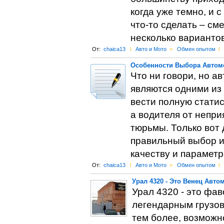
когда уже темно, и 
что-то сделать – см
несколько вариантов
От:
chaica13
l
Авто и Мото
>
Обмен опытом
l
Особенности Выбора Автом
Что ни говори, но 
являются одними из
вести полную статис
а водителя от непри
тюрьмы. Только вот
правильный выбор и
качеству и параметр
От:
chaica13
l
Авто и Мото
>
Обмен опытом
l
Урал 4320 - Это Венец Авт
Урал 4320 - это фа
легендарным грузов
тем более, возможн