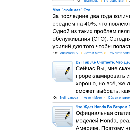
От:
uralimpuls
l
Путешествия
l
Моя "любимая" Сто
За последние два года колич
среднем на 40%, что повлекл
Одной из таких проблем явля
обслуживания (СТО). Сегодн
усилий для того чтобы попас
От:
Adekvat1977
l
Авто и Мото
>
Ремонт и запч
Вы Так Же Считаете, Что Д
Сейчас Вы, мне скаж
прорекламировать и
хорошо, но всё, же 
сможет выбрать, как
От:
Nelli Ivanova
l
Авто и Мото
>
Обмен опыто
Что Ждет Honda Во Втором 
Официальная статист
моделей Honda, реа
Америке. Поэтому н