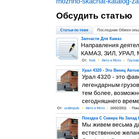
mozhno-skachat-katalog-zap
Обсудить статью
Статьи по теме
Последние Обмен опы
Запчасти Для Камаз
Направления деятел
КАМАЗ, ЗИЛ, УРАЛ, 
От:
Insk
l
Авто и Мото
>
Грузов
Урал 4320 - Это Венец Авт
Урал 4320 - это фа
легендарным грузов
тем более, возможн
сегодняшнего време
От:
uralimpuls
l
Авто и Мото
l
16/02/2011
l
Пока
Поездка С Севера На Запад Н
Мы живем весьма да
естественное желани