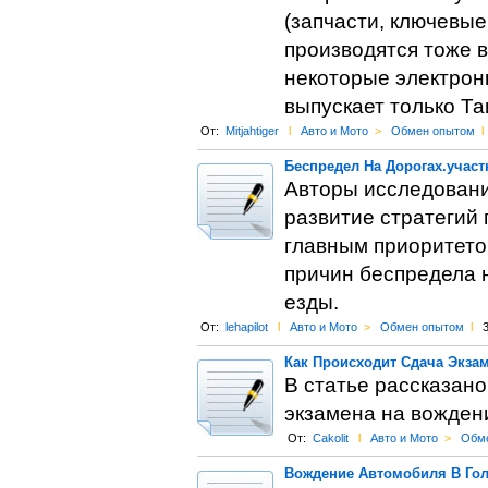
(запчасти, ключевы
производятся тоже в
некоторые электрон
выпускает только Та
От:
Mitjahtiger
l
Авто и Мото
>
Обмен опытом
l
Беспредел На Дорогах.учас
Авторы исследовани
развитие стратегий
главным приоритетом
причин беспредела 
езды.
От:
lehapilot
l
Авто и Мото
>
Обмен опытом
l
3
Как Происходит Сдача Экза
В статье рассказано
экзамена на вожден
От:
Cakolit
l
Авто и Мото
>
Обм
Вождение Автомобиля В Го