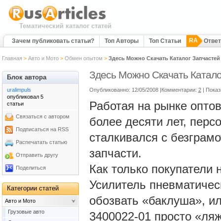
Тематический каталог статей
RA
Зачем публиковать статьи?
Топ Авторы
Топ Статьи
Отве
Главная
>
Авто и Мото
>
Обмен опытом
>
Здесь Можно Скачать Каталог Запчасте
Здесь Можно Скачать Катало
Блок автора
uralimpuls
Опубликованно: 12/05/2008 |Комментарии:
2
| Пока
опубликовал 5
Работая на рынке опто
статьи
Связаться с автором
более десяти лет, пер
Подписаться на RSS
сталкивался с безграмо
Распечатать статью
запчасти.
Отправить другу
Как только покупатели 
Поделиться
Усилитель пневматичес
Категории статей
обозвать «баклуша», ил
Авто и Мото
Грузовые авто
3400022-01 просто «ляж