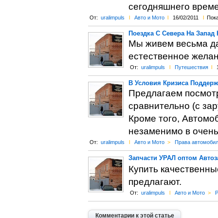
сегодняшнего време
От:
uralimpuls
l
Авто и Мото
l
16/02/2011
l
Пока
Поездка С Севера На Запад Н
Мы живем весьма да
естественное желани
От:
uralimpuls
l
Путешествия
l
В Условия Кризиса Поддер
Предлагаем посмот
сравнительно (с за
Кроме того, Автомо
незаменимо в очень
От:
uralimpuls
l
Авто и Мото
>
Права автомобил
Запчасти УРАЛ оптом Автоз
Купить качественные
предлагают.
От:
uralimpuls
l
Авто и Мото
>
Р
Комментарии к этой статье