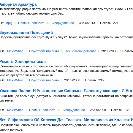
Запорная Арматура
По телевизору, радио часто можно услышать понятие "запорная арматура". Если Вы пр
эта статья, объясняющая термин, для Вас.
От:
hplg
l
Промышленность
>
Оборудование
l
30/06/2013
l
Показы: 221
Звукоизоляция Помещений
Надоели бунтующие соседи? Шум с улицы? Нужна звукоизоляция, причем качественна
От:
MaxxWhite
l
Обустройство быта
>
Технологии ремонта
l
28/05/2008
l
Показы
Ремонт Холодильников
Сталкивались ли вы с поломкой бытового оборудования? Телевизора? Холодильника? А
холодильник. Ведь наш "холодильный слуга" - практически незаменимый помощник в хр
уже не представляется возможным.
От:
MaxxWhite
l
Обустройство быта
l
28/05/2008
l
Показы: 235
Упаковка Паллет И Упаковочные Системы: Паллетоупаковщик И Его
В настоящее время существует множество компаний, которые поставляют на соврем
системы.
От:
MaxxWhite
l
Промышленность
>
Оборудование
l
28/05/2008
l
Показы: 136
Вся Информация Об Колесах Для Тележек, Металлических Колесах 
Практически невозможно назвать такую область деятельности человека, где не испол
опор и роликов.