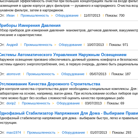
Высочайшая эффективность очистки при больших концентрациях пыли на входе фильтра
размещения в одном корпусе двух фильтров — рукавного и картриджного. Очистка возд
рукавном фильтре, затем в картриджном.
От:
Иван
l
Промышленность
>
Оборудование
l
11/07/2013
l
Показы: 700
Приборы Измерения Давления
Обзор приборов для измерения давления- манометров, датчиков давления, вакууммет
писание и характеристики.
От:
Андрей
l
Промышленность
>
Оборудование
l
10/07/2013
l
Показы: 971
Системы Автоматического Управления Наружным Освещением
Наружное освещение призвано обеспечивать должный уровень комфорта и безопасност
системы единого энергопотребления, оно, в первую очередь, должно быть рациональн
От:
atomsvet
l
Промышленность
>
Оборудование
l
05/07/2013
l
Показы: 187
Отслеживание Качества Дорожного Строительства
Для контроля качества строительства дорог необходимы специальные комплексы. Для
лаборатории на основе, например, вагон-дома. При использовании особых пиборов оц
этапе можно будет без особых сложностей оценить качество проводимых рабо
От:
dorip2
l
Промышленность
>
Оборудование
l
03/07/2013
l
Показы: 69
Однофазный Стабилизатор Напряжения Для Дома - Выбираем Прав
Однофазный стабилизатор напряжения для дома - выбираем быстро, легко и правильно
инструкции.
От:
maxi1974
l
Промышленность
>
Оборудование
l
01/07/2013
l
Показы: 293