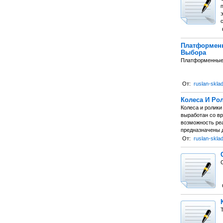
Платформенн
Выбора
Платформенные 
От:
ruslan-skla
Колеса И Ро
Колеса и ролики
выработан со вр
возможность реа
предназначены д
От:
ruslan-skla