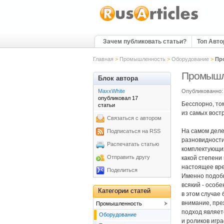
Зачем публиковать статьи?
Топ Авт
Главная
>
Промышленность
>
Оборудование
>
Пр
Промышле
Блок автора
MaxxWhite
Опубликованно: 
опубликовал 17
Бесспорно, том
статьи
из самых вост
Связаться с автором
На самом деле
Подписаться на RSS
разновидности
Распечатать статью
комплектующих
Отправить другу
какой степени
настоящее вре
Поделиться
Именно подобн
всякий - особ
Категории статей
в этом случае
внимание, пре
Промышленность
подход являет
Оборудование
и роликов игр