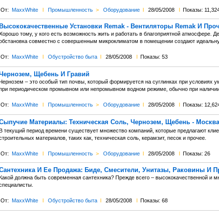
От:
MaxxWhite
l
Промышленность
>
Оборудование
l
28/05/2008
l
Показы: 11,32
Высококачественные Установки Remak - Вентиляторы Remak И Про
Хорошо тому, у кого есть возможность жить и работать в благоприятной атмосфере. Д
обстановка совместно с совершенным микроклиматом в помещении создают идеальную
От:
MaxxWhite
l
Обустройство быта
l
28/05/2008
l
Показы: 53
Чернозем, Щебень И Гравий
Чернозем – это особый тип почвы, который формируется на суглинках при условиях у
при периодическом промывном или непромывном водном режиме, обычно при наличии 
От:
MaxxWhite
l
Промышленность
>
Оборудование
l
28/05/2008
l
Показы: 12,62
Сыпучие Материалы: Техническая Соль, Чернозем, Щебень - Москв
В текущий период времени существует множество компаний, которые предлагают кли
строительных материалов, таких как, техническая соль, керамзит, песок и прочее.
От:
MaxxWhite
l
Промышленность
>
Оборудование
l
28/05/2008
l
Показы: 26
Сантехника И Ее Продажа: Биде, Смесители, Унитазы, Раковины И 
Какой должна быть современная сантехника? Прежде всего – высококачественной и 
специалисты.
От:
MaxxWhite
l
Обустройство быта
l
28/05/2008
l
Показы: 68