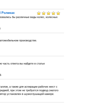
И Роликах
ьзовались бы различные виды колес, колесных
4
автомобильном производстве.
ю часть ответа вы найдете в статье
6
аллов, а также для аспирации рабочих мест с
иджей, при этом не требуется подвод сжатого
илятор установлен в шумоглушащей камере.