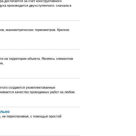
 достигается за счет конструктивного
уха производится двухступенчато: сначала в
ров, манометрических термометров. Краткое
и на территории объекта. Являясь элементом
ым.
 этого создаются укомплектованные
енивается качество проводимых работ на любом
ильно
, не переплачивая, с помощью простой