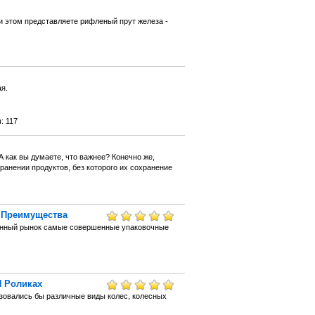
и этом представляете рифленый прут железа -
я.
: 117
 как вы думаете, что важнее? Конечно же,
анении продуктов, без которого их сохранение
 Преимущества
енный рынок самые совершенные упаковочные
И Роликах
ьзовались бы различные виды колес, колесных