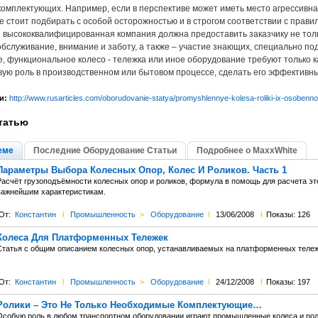
комплектующих. Например, если в перспективе может иметь место агрессивна
 стоит подбирать с особой осторожностью и в строгом соответствии с прави
я высококвалифицированная компания должна предоставить заказчику не толь
бслуживание, внимание и заботу, а также – участие знающих, специально по
е, функциональное колесо - тележка или иное оборудование требуют только 
вую роль в производственном или бытовом процессе, сделать его эффективн
и:
http://www.rusarticles.com/oborudovanie-statya/promyshlennye-kolesa-roliki-ix-osobenno
татью
еме
Последние Оборудование Статьи
Подробнее о MaxxWhite
Параметры Выбора Колесных Опор, Колес И Роликов. Часть 1
Расчёт грузоподъёмности колесных опор и роликов, формула в помощь для расчета э
важнейшим характеристикам.
От:
Константин
l
Промышленность
>
Оборудование
l
13/06/2008
l
Показы: 126
Колеса Для Платформенных Тележек
Статья с общим описанием колесных опор, устанавливаемых на платформенных тележк
От:
Константин
l
Промышленность
>
Оборудование
l
24/12/2008
l
Показы: 197
Ролики – Это Не Только Необходимые Комплектующие…
Особую роль в любом транспортном оборудовании играют промышленные колеса и роли