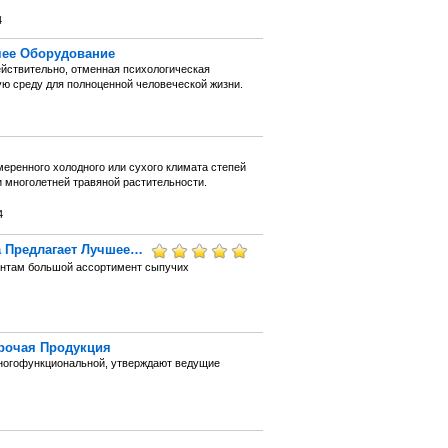
4
чее Оборудование
ействительно, отменная психологическая
 среду для полноценной человеческой жизни.
меренного холодного или сухого климата степей
многолетней травяной растительности.
4
а Предлагает Лучшее…
ентам большой ассортимент сыпучих
Прочая Продукция
многофункциональной, утверждают ведущие