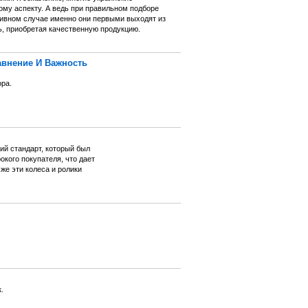
ому аспекту. А ведь при правильном подборе
тивном случае именно они первыми выходят из
ь, приобретая качественную продукцию.
внение И Важность
ра.
ий стандарт, который был
кого покупателя, что дает
же эти колеса и ролики
.