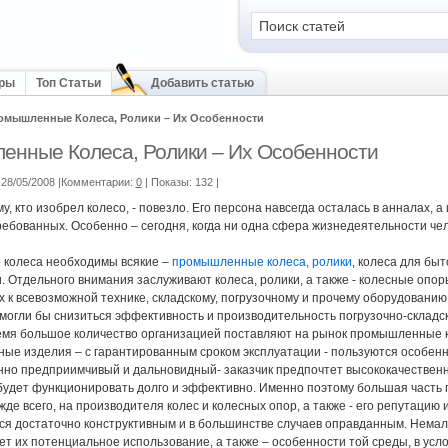
оры
Топ Статьи
Добавить статью
омышленные Колеса, Ролики – Их Особенности
нные Колеса, Ролики – Их Особенности
28/05/2008 |Комментарии:
0
| Показы: 132
|
у, кто изобрел колесо, - повезло. Его персона навсегда осталась в анналах,
ребованных. Особенно – сегодня, когда ни одна сфера жизнедеятельности чел
 колеса необходимы всякие –
промышленные колеса, ролики
, колеса для бы
. Отдельного внимания заслуживают колеса, ролики, а также - колесные опо
 к всевозможной технике, складскому, погрузочному и прочему оборудованию.
 могли бы снизиться эффективность и производительность погрузочно-складск
мя большое количество организацией поставляют на рынок промышленные к
ые изделия – с гарантированным сроком эксплуатации - пользуются особен
енно предприимчивый и дальновидный- заказчик предпочтет высококачествен
 будет функционировать долго и эффективно. Именно поэтому большая част
жде всего, на производителя колес и колесных опор, а также - его репутацию
ся достаточно конструктивным и в большинстве случаев оправданным. Немал
ает их потенциальное использование, а также – особенности той среды, в усл