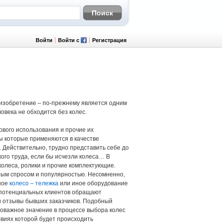
Войти
Войти с
Регистрация
 а изобретение – по-прежнему является одним
овека не обходится без колес.
тового использования и прочие их
ры которые применяются в качестве
 Действительно, трудно представить себе до
ого труда, если бы исчезли колеса… В
олеса, ролики и прочие комплектующие.
ным спросом и популярностью. Несомненно,
ное
колесо – тележка
или иное оборудование
ь потенциальных клиентов обращают
 и отзывы бывших заказчиков. Подобный
оважное значение в процессе выбора колес
овиях которой будет происходить