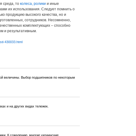
я среда, то
колеса, ролики
и иные
лами их использования. Следует помнить о
ко продукцию высокого качества, но и
дготовленных, сотрудников. Несомненно,
качественных комплектующих – способно
ым и результативным.
sti-430033.html
той величины. Выбор подшипников по некоторым
ах и на других видах тележек.
ки. К сожалению, многие украинские