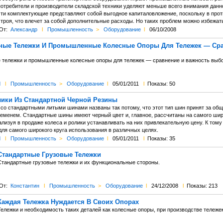
потребители и производители складской техники уделяют меньше всего внимания данн
эти комплектующие представляют собой выгодное капиталовложение, поскольку в про
строя, что влечет за собой дополнительные расходы. Но таких проблем можно избежат
От:
Александр
l
Промышленность
>
Оборудование
l
06/10/2008
ые Тележки И Промышленные Колесные Опоры Для Тележек — Сра
тележки и промышленные колесные опоры для тележек — сравнение и важность выбо
d
l
Промышленность
>
Оборудование
l
05/01/2011
l
Показы: 50
лики Из Стандартной Черной Резины
 со стандартными литыми шинами названы так потому, что этот тип шин принят за общ
еменем. Стандартные шины имеют черный цвет и, главное, рассчитаны на самого широ
лизуя в продаже колеса и ролики устанавливать на них привлекательную цену. К тому 
ля самого широкого круга использования в различных целях.
d
l
Промышленность
>
Оборудование
l
05/01/2011
l
Показы: 35
Стандартные Грузовые Тележки
Стандартные грузовые тележки и их функциональные стороны.
От:
Константин
l
Промышленность
>
Оборудование
l
24/12/2008
l
Показы: 213
Каждая Тележка Нуждается В Своих Опорах
Тележки и необходимость таких деталей как колесные опоры, при производстве тележек