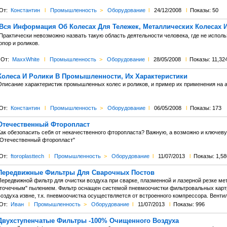
От:
Константин
l
Промышленность
>
Оборудование
l
24/12/2008
l
Показы: 50
Вся Информация Об Колесах Для Тележек, Металлических Колесах 
Практически невозможно назвать такую область деятельности человека, где не испол
опор и роликов.
От:
MaxxWhite
l
Промышленность
>
Оборудование
l
28/05/2008
l
Показы: 11,32
Колеса И Ролики В Промышленности, Их Характеристики
Описание характеристик промышленных колес и роликов, и пример их применения на 
От:
Константин
l
Промышленность
>
Оборудование
l
06/05/2008
l
Показы: 173
Отечественный Фторопласт
Как обезопасить себя от некачественного фторопласта? Важную, а возможно и ключеву
"Отечественный фторопласт"
От:
ftoroplasttech
l
Промышленность
>
Оборудование
l
11/07/2013
l
Показы: 1,58
Передвижные Фильтры Для Сварочных Постов
Передвижной фильтр для очистки воздуха при сварке, плазменной и лазерной резке мет
"точечным" пылением. Фильтр оснащен системой пневмоочистки фильтровальных картр
воздуха извне, т.к. пневмоочистка осуществляется от встроенного компрессора. Вент
От:
Иван
l
Промышленность
>
Оборудование
l
11/07/2013
l
Показы: 996
Двухступенчатые Фильтры -100% Очищенного Воздуха