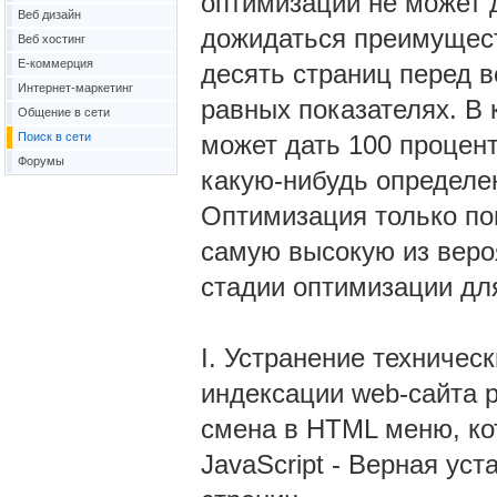
оптимизации не может 
Веб дизайн
дожидаться преимущест
Веб хостинг
Е-коммерция
десять страниц перед в
Интернет-маркетинг
равных показателях. В 
Общение в сети
Поиск в сети
может дать 100 процент
Форумы
какую-нибудь определе
Оптимизация только по
самую высокую из веро
стадии оптимизации дл
I. Устранение техничес
индексации web-сайта 
смена в HTML меню, ко
JavaScript - Верная ус