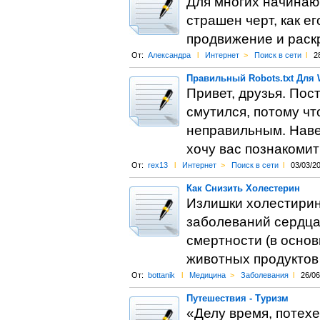
Для многих начинаю
страшен черт, как е
продвижение и раск
От:
Александра
l
Интернет
>
Поиск в сети
l
2
Правильный Robots.txt Для 
Привет, друзья. Пост
смутился, потому чт
неправильным. Навер
хочу вас познакомит
От:
rex13
l
Интернет
>
Поиск в сети
l
03/03/2
Как Снизить Холестерин
Излишки холестирин
заболеваний сердца
смертности (в осно
животных продуктов
От:
bottanik
l
Медицина
>
Заболевания
l
26/06
Путешествия - Туризм
«Делу время, потехе