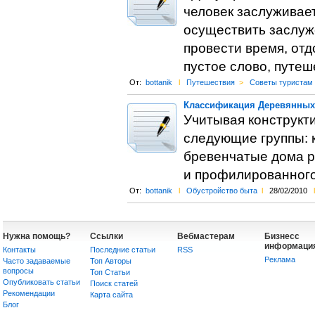
человек заслуживает
осуществить заслуже
провести время, отд
пустое слово, путеш
От:
bottanik
l
Путешествия
>
Советы туристам
Классификация Деревянных
Учитывая конструкт
следующие группы: 
бревенчатые дома р
и профилированного
От:
bottanik
l
Обустройство быта
l
28/02/2010
l
Нужна помощь?
Ссылки
Вебмастерам
Бизнесс
информаци
Контакты
Последние статьи
RSS
Реклама
Часто задаваемые
Топ Авторы
вопросы
Топ Статьи
Опубликовать статьи
Поиск статей
Рекомендации
Карта сайта
Блог