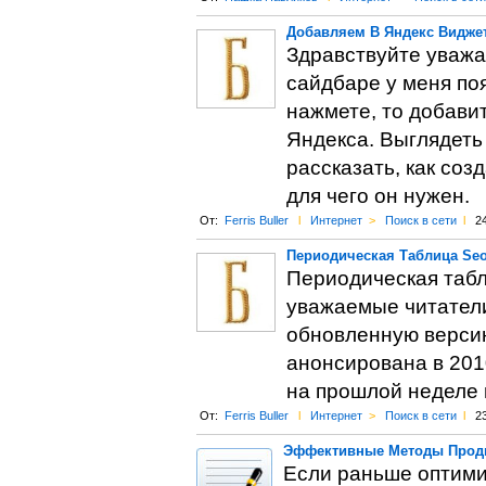
Добавляем В Яндекс Видже
Здравствуйте уважа
сайдбаре у меня по
нажмете, то добави
Яндекса. Выглядеть 
рассказать, как соз
для чего он нужен.
От:
Ferris Buller
l
Интернет
>
Поиск в сети
l
2
Периодическая Таблица Se
Периодическая таб
уважаемые читатели
обновленную верси
анонсирована в 2010
на прошлой неделе
От:
Ferris Buller
l
Интернет
>
Поиск в сети
l
2
Эффективные Методы Продв
Если раньше оптими