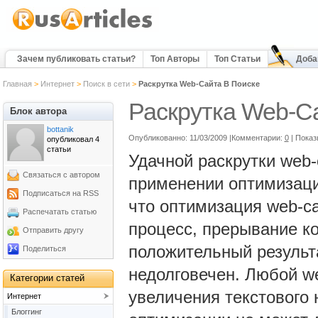
Зачем публиковать статьи?
Топ Авторы
Топ Статьи
Доба
Главная
>
Интернет
>
Поиск в сети
>
Раскрутка Web-Сайта В Поиске
Раскрутка Web-С
Блок автора
bottanik
Опубликованно: 11/03/2009 |Комментарии:
0
| Показ
опубликовал 4
статьи
Удачной раскрутки web-
Связаться с автором
применении оптимизаци
Подписаться на RSS
что оптимизация web-са
Распечатать статью
процесс, прерывание к
Отправить другу
положительный результа
Поделиться
недолговечен. Любой w
Категории статей
увеличения текстового
Интернет
Блоггинг