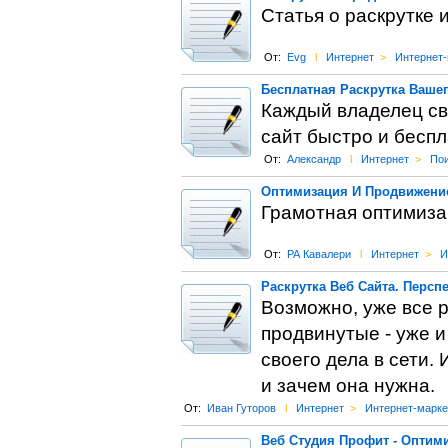
Статья о раскрутке 
От:
Evg
l
Интернет
>
Интернет-
Бесплатная Раскрутка Вашег
Каждый владелец сво
сайт быстро и беспл
От:
Александр
l
Интернет
>
Пои
Оптимизация И Продвижени
Грамотная оптимиза
От:
РА Кавалери
l
Интернет
>
И
Раскрутка Веб Сайта. Персп
Возможно, уже все 
продвинутые - уже и
своего дела в сети. 
и зачем она нужна.
От:
Иван Гуторов
l
Интернет
>
Интернет-марке
Веб Студия Профит - Оптими