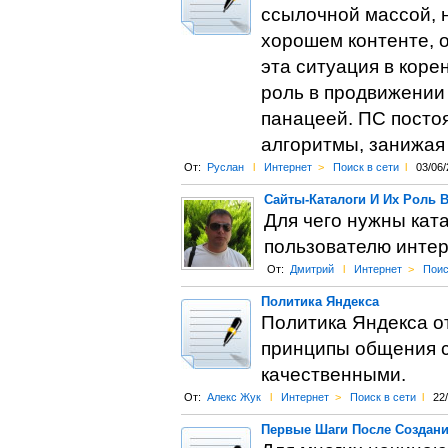
ссылочной массой, 
хорошем контенте, 
эта ситуация в коре
роль в продвижении 
панацеей. ПС посто
алгоритмы, занижая 
От:
Руслан
l
Интернет
>
Поиск в сети
l
03/06/
Сайты-Каталоги И Их Роль 
Для чего нужны кат
пользователю инте
От:
Дмитрий
l
Интернет
>
Поис
Политика Яндекса
Политика Яндекса от
принципы общения с
качественными.
От:
Алекс Жук
l
Интернет
>
Поиск в сети
l
22
Первые Шаги После Создания