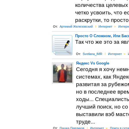
количества целевых 
четко усвоить, что 
раскрутки, то прост
От:
Артемий Железовский
l
Интернет
>
Интерн
Просто О Сложном, Или Бас
Так что же это за я
От:
Svetlana_IMR
l
Интернет
>
Яндекс Vs Google
Сегодня я хочу немн
системах, как Яндек
развитая за рубежо
но в последнее вре
ходы... Специалисты
лучший поиск, но со
выставили вэб масте
труде...
От:
Пашка Павликов
l
Интернет
>
Поиск в сети