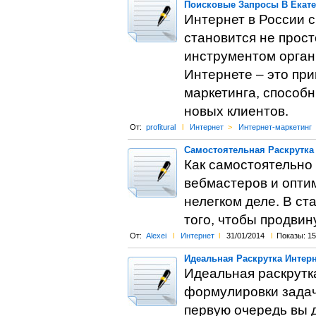
Поисковые Запросы В Екате
Интернет в России 
становится не прос
инструментом орган
Интернете – это пр
маркетинга, способ
новых клиентов.
От:
profitural
l
Интернет
>
Интернет-маркетинг
Самостоятельная Раскрутка 
Как самостоятельно 
вебмастеров и оптим
нелегком деле. В с
того, чтобы продвин
От:
Alexei
l
Интернет
l
31/01/2014
l
Показы: 15
Идеальная Раскрутка Интерн
Идеальная раскрутк
формулировки задач
первую очередь вы 