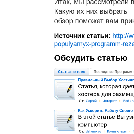
Итак, мы рассмотрели 
Какую их них выбрать 
обзор поможет вам пр
Источник статьи:
http://
populyarnyx-programm-reze
Обсудить статью
Статьи по теме
Последние Программы
Правильный Выбор Хостинг
Статья, которая дае
хостера для размещ
От:
Сергей
l
Интернет
>
Веб хо
Как Ускорить Работу Своег
В этой статье Вы уз
компьютер
От:
dzhemkvo
l
Компьютеры
>