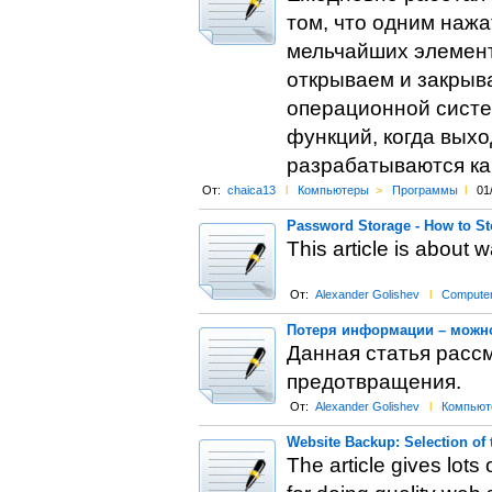
том, что одним наж
мельчайших элемент
открываем и закрыв
операционной систе
функций, когда вых
разрабатываются ка
От:
chaica13
l
Компьютеры
>
Программы
l
01
Password Storage - How to S
This article is about 
От:
Alexander Golishev
l
Compute
Потеря информации – можно
Данная статья расс
предотвращения.
От:
Alexander Golishev
l
Компьют
Website Backup: Selection of
The article gives lots