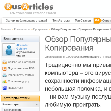
Тематический каталог статей
RA
Зачем публиковать статьи?
Топ Авторы
Топ Статьи
Отве
Главная
>
Компьютеры
>
Программы
>
Обзор Популярных Программ Резервного 
Обзор Популярны
Блок автора
Копирования
Alexander
Golishev
опубликовал 4
статьи
Опубликованно: 16/06/2008 |Комментарии:
0
| Пока
Связаться с автором
Традиционно мы привык
Подписаться на RSS
компьютера – это виру
Распечатать статью
сохранности информаци
Отправить другу
небольшая поломка, и в
Поделиться
– ни вам музыку послуш
Категории статей
любимую проиграть.
Компьютеры
Безопасность