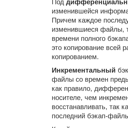
Под
дифференциаль
изменившейся информац
Причем каждое последу
изменившиеся файлы, т
времени полного бэкап
это копирование всей 
копированием.
Инкрементальный
бэк
файлы со времен преды
как правило, дифферен
носителе, чем инкреме
восстанавливать, так к
последний бэкап-файлы