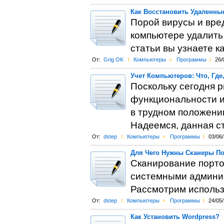
Как Восстановить Удаленны
Порой вирусы и вре
компьютере удалить
статьи вы узнаете к
От:
Grig OK
l
Компьютеры
>
Программы
l
26/
Учет Компьютеров: Что, Где,
Поскольку сегодня 
функциональности и
в трудном положени
Надеемся, данная с
От:
dstep
l
Компьютеры
>
Программы
l
03/06
Для Чего Нужны Сканеры П
Сканирование портов
системными админис
Рассмотрим использ
От:
dstep
l
Компьютеры
>
Программы
l
24/05
Как Установить Wordpress?