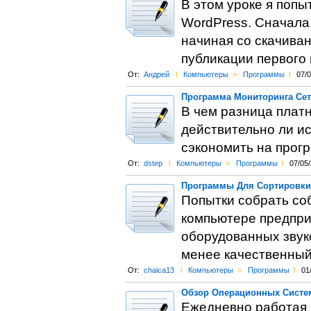
В этом уроке я попы
WordPress. Сначала 
начиная со скачива
публикации первого 
От:
Андрей
l
Компьютеры
>
Программы
l
07/
Программа Мониторинга Сет
В чем разница плат
действительно ли и
сэкономить на прог
От:
dstep
l
Компьютеры
>
Программы
l
07/05
Программы Для Сортировки
Попытки собрать со
компьютере предпри
оборудованных звук
менее качественны
От:
chaica13
l
Компьютеры
>
Программы
l
01
Обзор Операционных Систе
Ежедневно работая 