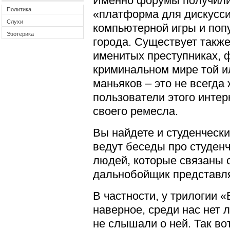
Именно форумы получили 
Политика
«платформа для дискусси
Слухи
компьютерной игры и попу
Эзотерика
города. Существует такж
именитых преступниках, ф
криминальном мире той ил
маньяков – это не всегда
пользователи этого инте
своего ремесла.
Вы найдете и студенчески
ведут беседы про студенч
людей, которые связаны 
дальнобойщик представля
В частности, у трилогии 
наверное, среди нас нет 
не слышали о ней. Так во