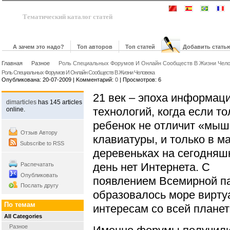
Тематический каталог статей
А зачем это надо?
Топ авторов
Топ статей
Добавить стать
Главная
Разное
Роль Специальных Форумов И Онлайн Сообществ В Жизни Чел
Роль Специальных Форумов И Онлайн Сообществ В Жизни Человека
Опубликована: 20-07-2009 | Kомментарий:
0
| Просмотров: 6
21 век – эпоха информац
dimarticles
has 145 articles
технологий, когда если то
online.
ребенок не отличит «мыш
Отзыв Автору
клавиатуры, и только в м
Subscribe to RSS
деревеньках на сегодняш
день нет Интернета. С
Распечатать
Опубликовать
появлением Всемирной п
Послать другу
образовалось море вирту
По темам
интересам со всей плане
All Categories
Разное