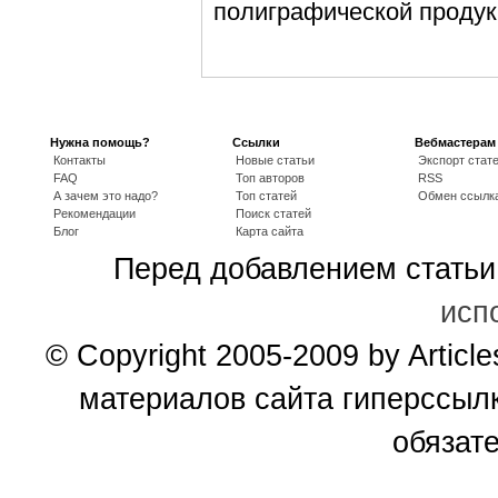
полиграфической проду
Нужна помощь?
Ссылки
Вебмастерам
Контакты
Новые статьи
Экспорт стат
FAQ
Топ авторов
RSS
А зачем это надо?
Топ статей
Обмен ссылк
Рекомендации
Поиск статей
Блог
Карта сайта
Перед добавлением статьи
исп
© Copyright 2005-2009 by Artic
материалов сайта гиперссыл
обязате