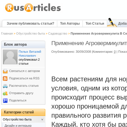
Зачем публиковать статьи?
Топ Авторы
Топ Статьи
Доба
Главная
>
Обустройство быта
>
Садоводство
>
Применение Агровермикулита В Се
Применение Агровермикулит
Блок автора
Пелых Виталий
Опубликованно: 30/09/2008 |Комментарии:
0
| Пока
Николаевич
опубликовал 2
статьи
Связаться с автором
Всем растениям для но
Подписаться на RSS
Распечатать статью
условия, одним из кото
Отправить другу
происходит процесс вы
Поделиться
хорошо проницаемой дл
Категории статей
правильного развития р
Обустройство быта
Каждый, кто хотя бы р
Дизайн и интерьер