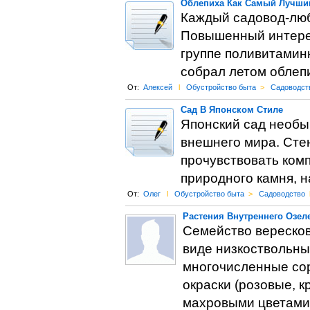
Облепиха Как Самый Лучши
Каждый садовод-люб
Повышенный интерес 
группе поливитаминн
собрал летом облепи
От:
Алексей
l
Обустройство быта
>
Садоводст
Сад В Японском Стиле
Японский сад необы
внешнего мира. Стен
прочувствовать комп
природного камня, н
От:
Олег
l
Обустройство быта
>
Садоводство
Растения Внутреннего Озел
Семейство вересков
виде низкоствольны
многочисленные сор
окраски (розовые, к
махровыми цветами.