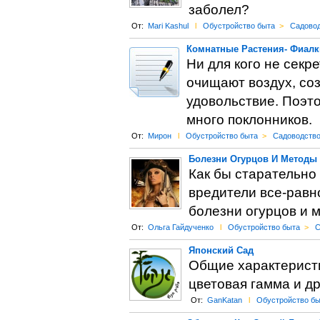
заболел?
От:
Mari Kashul
l
Обустройство быта
>
Садово
Комнатные Растения- Фиал
Ни для кого не секр
очищают воздух, соз
удовольствие. Поэто
много поклонников.
От:
Мирон
l
Обустройство быта
>
Садоводств
Болезни Огурцов И Методы
Как бы старательно
вредители все-равн
болезни огурцов и 
От:
Ольга Гайдученко
l
Обустройство быта
>
С
Японский Сад
Общие характеристи
цветовая гамма и д
От:
GanKatan
l
Обустройство бы