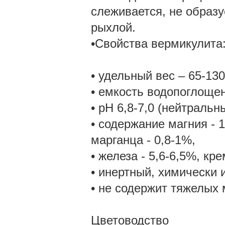
слеживается, не образу
рыхлой.
•Свойства вермикулита
• удельный вес – 65-130
• емкость водопоглощен
• рН 6,8-7,0 (нейтраль
• содержание магния - 1
марганца - 0,8-1%,
• железа - 5,6-6,5%, кр
• инертный, химически 
• не содержит тяжелых 
Цветоводство