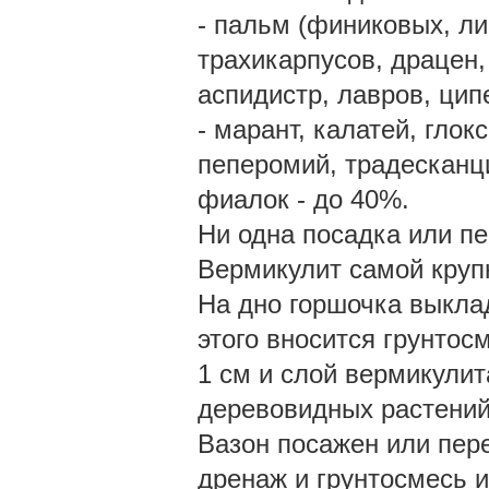
- пальм (финиковых, ли
трахикарпусов, драцен,
аспидистр, лавров, цип
- марант, калатей, глок
пеперомий, традесканци
фиалок - до 40%.
Ни одна посадка или пе
Вермикулит самой крупн
На дно горшочка выклад
этого вносится грунтос
1 см и слой вермикулит
деревовидных растений
Вазон посажен или пер
дренаж и грунтосмесь 