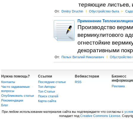
теряющие листьев, 
От:
Dmitry Druchin
l
Обустройство быта
>
Садо
Применение Теплоизоляцион
Производство вермик
вермикулитового адс
огнестойкие вермик
декоративными покр
От:
Пелых Виталий Николаевич
l
Обустройство 
Нужна помощь?
Ссылки
Вебмастерам
Бизнесс
информаци
Контакты
Последние статьи
RSS
Реклама
Часто задаваемые
Топ Авторы
вопросы
Топ Статьи
Опубликовать статьи
Поиск статей
Рекомендации
Карта сайта
Блог
При любом использовании материалов сайта вы подтверждаете что согласны с
усло
попадает под
Creative Commons License
. Copyri