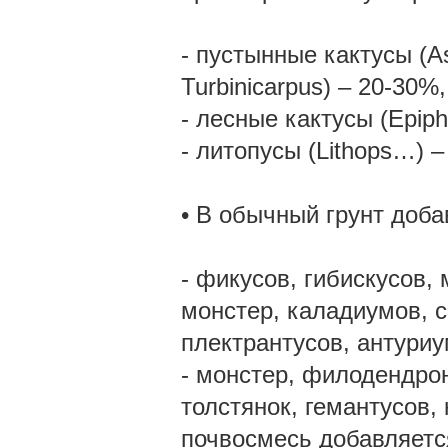
- пустынные кактусы (As
Turbinicarpus) – 20-30%,
- лесные кактусы (Epiphy
- литопусы (Lithops…) –
• В обычный грунт доба
- фикусов, гибискусов
монстер, каладиумов, с
плектрантусов, антуриу
- монстер, филодендрон
толстянок, гемантусов,
почвосмесь добавляетс