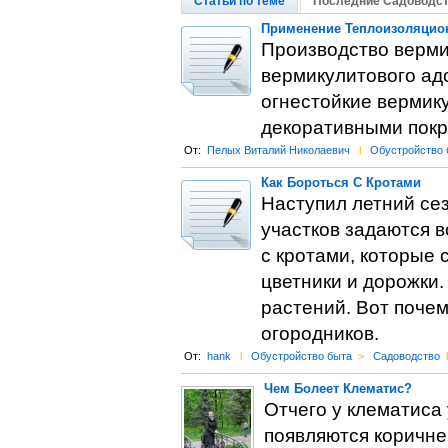
Статьи по теме
Последние Садоводст
Применение Теплоизоляцион
Производство вермик
вермикулитового адс
огнестойкие вермик
декоративными покр
От:
Пелых Виталий Николаевич
l
Обустройство 
Как Бороться С Кротами
Наступил летний сез
участков задаются в
с кротами, которые
цветники и дорожки.
растений. Вот почем
огородников.
От:
hank
l
Обустройство быта
>
Садоводство
l
Чем Болеет Клематис?
Отчего у клематиса 
появляются коричне