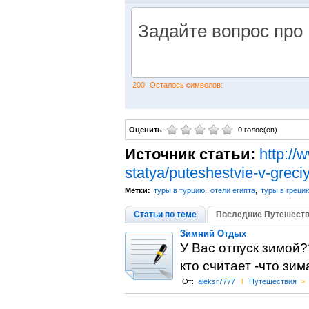
200
Осталось символов:
Оценить
0 голос(ов)
Источник статьи:
http://
statya/puteshestvie-v-greci
Метки:
туры в турцию
,
отели египта
,
туры в греци
Статьи по теме
Последние Путешеств
Зимний Отдых
У Вас отпуск зимой?
кто считает -что зим
От:
aleksr7777
l
Путешествия
>