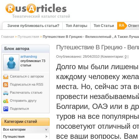
Тематический каталог статей
RA
Зачем публиковать статьи?
Топ Авторы
Топ Статьи
Отве
Главная
>
Путешествия
>
Путешествие В Грецию - Великолепный , А Также Лучш
Путешествие В Грецию - Вел
Блок автора
arthandreg
Опубликованно: 28/04/2010 |Комментарии:
0
|
опубликовал 73
Долго мы были лишены
статьи
каждому человеку жела
Связаться с автором
места. Но, сейчас эта 
Подписаться на RSS
Распечатать статью
провести незабываемый 
Отправить другу
Болгарии, ОАЭ или в др
Поделиться
туров на все популярн
Категории статей
посоветуют отличный от
Все категории
все ваши вопросы. Вам
Путешествия