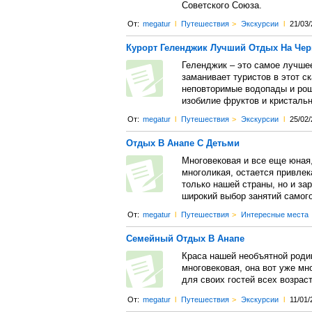
Советского Союза.
От:
megatur
l
Путешествия
>
Экскурсии
l
21/03/
Курорт Геленджик Лучший Отдых На Че
Геленджик – это самое лучшее
заманивает туристов в этот с
неповторимые водопады и рощ
изобилие фруктов и кристальн
От:
megatur
l
Путешествия
>
Экскурсии
l
25/02/
Отдых В Анапе С Детьми
Многовековая и все еще юная,
многоликая, остается привлек
только нашей страны, но и за
широкий выбор занятий самого
От:
megatur
l
Путешествия
>
Интересные места
Семейный Отдых В Анапе
Краса нашей необъятной родин
многовековая, она вот уже мн
для своих гостей всех возраст
От:
megatur
l
Путешествия
>
Экскурсии
l
11/01/