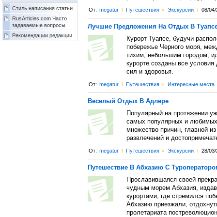
Стиль написания статьи
От:
megatur
l
Путешествия
>
Экскурсии
l
08/04/
RusArticles.com Часто
задаваемые вопросы
Лучшие Предложения На Отдых В Туапс
Рекомендации редакции
Курорт Туапсе, будучи распо
побережье Черного моря, меж
тихим, небольшим городом, и
курорте созданы все условия 
сил и здоровья.
От:
megatur
l
Путешествия
>
Интересные места
Веселый Отдых В Адлере
Популярный на протяжении уж
самых популярных и любимых 
множество причин, главной из
развлечений и достопримечат
От:
megatur
l
Путешествия
>
Экскурсии
l
28/03/
Путешествие В Абхазию С Туроператоро
Прославившаяся своей прекра
чудным морем Абхазия, издав
курортами, где стремился поб
Абхазию приезжали, отдохнут
пролетариата постреволюцион