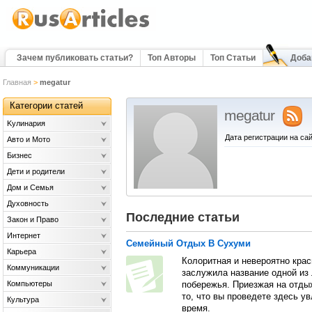
Зачем публиковать статьи?
Топ Авторы
Топ Статьи
Доба
Главная
>
megatur
Категории статей
megatur
Kулинария
Дата регистрации на сай
Авто и Мото
Бизнес
Дети и родители
Дом и Семья
Духовность
Последние статьи
Закон и Право
Интернет
Семейный Отдых В Сухуми
Карьера
Колоритная и невероятно кра
Коммуникации
заслужила название одной из
Компьютеры
побережья. Приезжая на отды
то, что вы проведете здесь у
Культура
время.