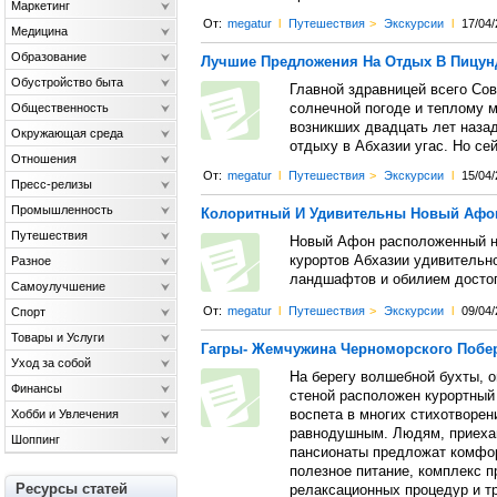
Маркетинг
От:
megatur
l
Путешествия
>
Экскурсии
l
17/04/
Медицина
Образование
Лучшие Предложения На Отдых В Пицун
Обустройство быта
Главной здравницей всего Сов
Общественность
солнечной погоде и теплому м
возникших двадцать лет назад
Окружающая среда
отдыху в Абхазии угас. Но се
Отношения
От:
megatur
l
Путешествия
>
Экскурсии
l
15/04/
Пресс-релизы
Промышленность
Колоритный И Удивительны Новый Афо
Путешествия
Новый Афон расположенный н
курортов Абхазии удивительн
Разное
ландшафтов и обилием досто
Самоулучшение
От:
megatur
l
Путешествия
>
Экскурсии
l
09/04/
Спорт
Товары и Услуги
Гагры- Жемчужина Черноморского Побе
Уход за собой
На берегу волшебной бухты, о
Финансы
стеной расположен курортный 
Хобби и Увлечения
воспета в многих стихотворен
равнодушным. Людям, приехав
Шоппинг
пансионаты предложат комфор
полезное питание, комплекс 
Ресурсы статей
релаксационных процедур и т