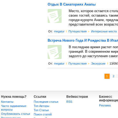
Отдых В Санаториях Анапы
Место, которое остается стол
своих гостей, оставаясь таки
городе-курорте Анапе, предл
представителей всех возрасто
От:
megatur
l
Путешествия
>
Интересные места
Встреча Нового Года И Рождества В Ита
В последнее время растет поп
границей. В современном мир
задолго до наступления самог
От:
megatur
l
Путешествия
>
Экскурсии
l
13/09/
|
1
2
Нужна помощь?
Ссылки
Вебмастерам
Бизнесс
информаци
Контакты
Последние статьи
RSS
Реклама
Часто задаваемые
Топ Авторы
вопросы
Топ Статьи
Опубликовать статьи
Поиск статей