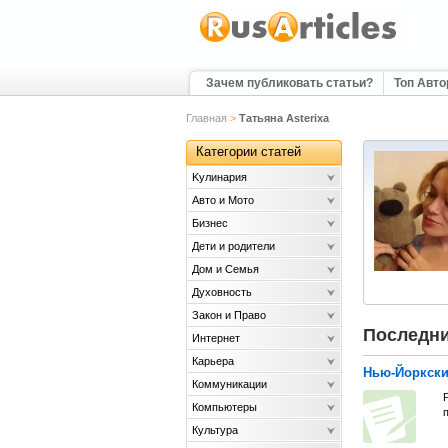
Зачем публиковать статьи?
Топ Авт
Главная
>
Татьяна Asterixa
Категории статей
Kулинария
Авто и Мото
Бизнес
Дети и родители
Дом и Семья
Духовность
Закон и Право
Последни
Интернет
Карьера
Нью-Йоркски
Коммуникации
Компьютеры
Культура