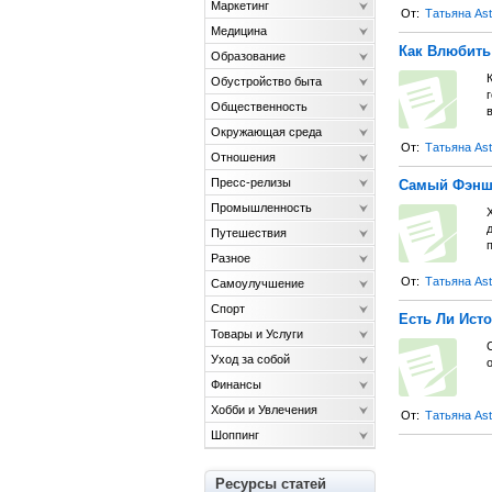
Маркетинг
От:
Татьяна Ast
Медицина
Как Влюбить
Образование
Обустройство быта
Общественность
Окружающая среда
От:
Татьяна Ast
Отношения
Пресс-релизы
Самый Фэншу
Промышленность
Путешествия
Разное
От:
Татьяна Ast
Самоулучшение
Спорт
Есть Ли Ист
Товары и Услуги
С
Уход за собой
Финансы
Хобби и Увлечения
От:
Татьяна Ast
Шоппинг
Ресурсы статей