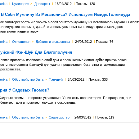
erixa
l
Kулинария
>
Дессерты
l
16/04/2012
l
Показы: 120
 В Себя Мужчину Из Мегаполиса? Используем Имидж Голливуда
Как заинтересовать и влюбить в себя занятого мужчину из мегаполиса? Мужчины любя
голливудские фильмы, давайте используем опыт кино индустрии и завладеем
вниманием нашего героя.
erixa
l
Отношения
>
Дейтинг и знакомства
l
24/03/2012
l
Показы: 76
йский Фэн-Шуй Для Благополучия
Хотите привлечь изобилие в свой дом и свою жизнь? Используйте практические
доступные советы Фэн-шуй для удачи, процветания, богатства и гармонизации
пространства.
erixa
l
Обустройство быта
>
Фэн-шуй
l
24/03/2012
l
Показы: 333
ория У Садовых Гномов?
адовые гномы - не просто украшение. У них есть своя история. По преданию, они
оберегают дом и помогают находить сокровища.
erixa
l
Обустройство быта
>
Садоводство
l
24/03/2012
l
Показы: 119