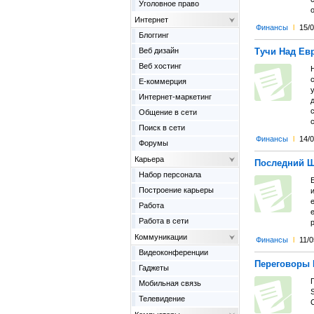
Уголовное право
Интернет
Финансы
l
15/
Блоггинг
Веб дизайн
Тучи Над Ев
Веб хостинг
Е-коммерция
Интернет-маркетинг
Общение в сети
Поиск в сети
Финансы
l
14/
Форумы
Карьера
Последний Ш
Набор персонала
Построение карьеры
Работа
Работа в сети
р
Коммуникации
Финансы
l
11/0
Видеоконференции
Переговоры 
Гаджеты
П
Мобильная связь
S
Телевидение
C