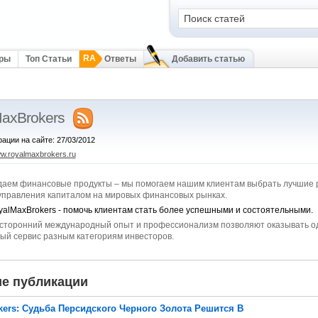
RA
оры
Топ Статьи
Ответы
Добавить статью
axBrokers
рации на сайте: 27/03/2012
ww.royalmaxbrokers.ru
даем финансовые продукты – мы помогаем нашим клиентам выбрать лучшие 
управления капиталом на мировых финансовых рынках.
alMaxBrokers - помочь клиентам стать более успешными и состоятельными.
сторонний международный опыт и профессионализм позволяют оказывать о
ый сервис разным категориям инвесторов.
е публикации
kers: Судьба Персидского Черного Золота Решится В