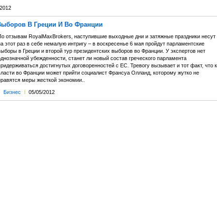
/2012
Выборов В Греции И Во Франции
По отзывам RoyalMaxBrokers, наступившие выходные дни и затяжные праздники несут
а этот раз в себе немалую интригу – в воскресенье 6 мая пройдут парламентские
ыборы в Греции и второй тур президентских выборов во Франции. У экспертов нет
однозначной убежденности, станет ли новый состав греческого парламента
ридерживаться достигнутых договоренностей с ЕС. Тревогу вызывает и тот факт, что к
власти во Франции может прийти социалист Франсуа Олланд, которому жутко не
нравятся меры жесткой экономии..
Бизнес
l
05/05/2012