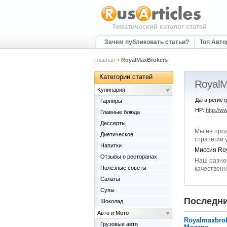
Тематический каталог статей
Зачем публиковать статьи?
Топ Авт
Главная
>
RoyalMaxBrokers
Категории статей
RoyalM
Kулинария
Дата регист
Гарниры
HP:
http://w
Главные блюда
Дессерты
Мы не про
Диетическое
стратегии 
Напитки
Миссия Roy
Отзывы о ресторанах
Наш разно
Полезные советы
качественн
Салаты
Супы
Последни
Шоколад
Авто и Мото
Royalmaxbro
Грузовые авто