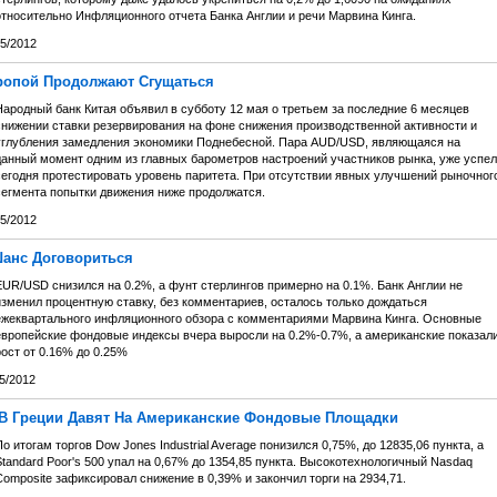
относительно Инфляционного отчета Банка Англии и речи Марвина Кинга.
05/2012
ропой Продолжают Сгущаться
Народный банк Китая объявил в субботу 12 мая о третьем за последние 6 месяцев
снижении ставки резервирования на фоне снижения производственной активности и
углубления замедления экономики Поднебесной. Пара AUD/USD, являющаяся на
данный момент одним из главных барометров настроений участников рынка, уже успел
сегодня протестировать уровень паритета. При отсутствии явных улучшений рыночног
сегмента попытки движения ниже продолжатся.
05/2012
анс Договориться
EUR/USD снизился на 0.2%, а фунт стерлингов примерно на 0.1%. Банк Англии не
изменил процентную ставку, без комментариев, осталось только дождаться
ежеквартального инфляционного обзора с комментариями Марвина Кинга. Основные
европейские фондовые индексы вчера выросли на 0.2%-0.7%, а американские показал
ост от 0.16% до 0.25%
5/2012
В Греции Давят На Американские Фондовые Площадки
о итогам торгов Dow Jones Industrial Average понизился 0,75%, до 12835,06 пункта, а
tandard Poor's 500 упал на 0,67% до 1354,85 пункта. Высокотехнологичный Nasdaq
omposite зафиксировал снижение в 0,39% и закончил торги на 2934,71.