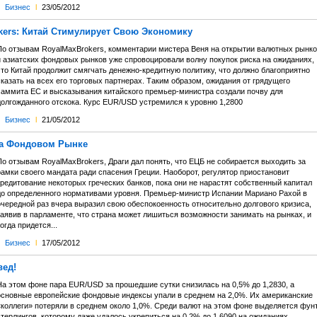
Бизнес
l
23/05/2012
kers: Китай Стимулирует Свою Экономику
По отзывам RoyalMaxBrokers, комментарии мистера Веня на открытии валютных рынко
и азиатских фондовых рынков уже спровоцировали волну покупок риска на ожиданиях,
что Китай продолжит смягчать денежно-кредитную политику, что должно благоприятно
казать на всех его торговых партнерах. Таким образом, ожидания от грядущего
саммита ЕС и высказывания китайского премьер-министра создали почву для
долгожданного отскока. Курс EUR/USD устремился к уровню 1,2800
Бизнес
l
21/05/2012
а Фондовом Рынке
По отзывам RoyalMaxBrokers, Драги дал понять, что ЕЦБ не собирается выходить за
рамки своего мандата ради спасения Греции. Наоборот, регулятор приостановит
кредитование некоторых греческих банков, пока они не нарастят собственный капитал
до определенного нормативами уровня. Премьер-министр Испании Мариано Рахой в
очередной раз вчера выразил свою обеспокоенность относительно долгового кризиса,
заявив в парламенте, что страна может лишиться возможности занимать на рынках, и
огда придется...
Бизнес
l
17/05/2012
вед!
На этом фоне пара EUR/USD за прошедшие сутки снизилась на 0,5% до 1,2830, а
основные европейские фондовые индексы упали в среднем на 2,0%. Их американские
«коллеги» потеряли в среднем около 1,0%. Среди валют на этом фоне выделяется фун
терлингов, которому даже удалось укрепиться на 0,2% до 1,6090 на ожиданиях