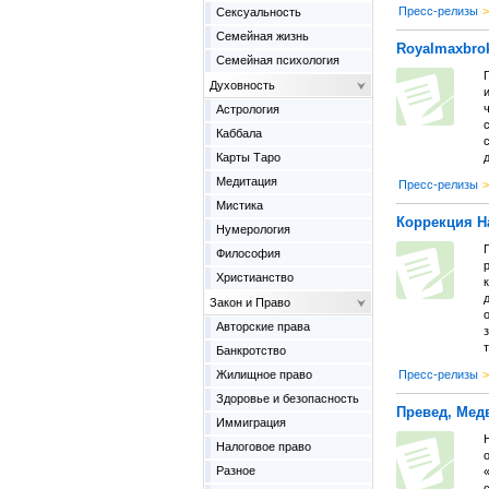
Пресс-релизы
>
Сексуальность
Семейная жизнь
Royalmaxbro
Семейная психология
Духовность
Астрология
с
Каббала
Карты Таро
Медитация
Пресс-релизы
>
Мистика
Коррекция Н
Нумерология
Философия
Христианство
Закон и Право
Авторские права
т
Банкротство
Жилищное право
Пресс-релизы
>
Здоровье и безопасность
Превед, Мед
Иммиграция
Налоговое право
Разное
с