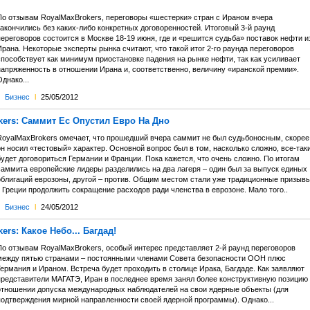
По отзывам RoyalMaxBrokers, переговоры «шестерки» стран с Ираном вчера
закончились без каких-либо конкретных договоренностей. Итоговый 3-й раунд
ереговоров состоится в Москве 18-19 июня, где и «решится судьба» поставок нефти и
рана. Некоторые эксперты рынка считают, что такой итог 2-го раунда переговоров
способствует как минимум приостановке падения на рынке нефти, так как усиливает
напряженность в отношении Ирана и, соответственно, величину «иранской премии».
днако...
Бизнес
l
25/05/2012
kers: Саммит Ес Опустил Евро На Дно
RoyalMaxBrokers омечает, что прошедший вчера саммит не был судьбоносным, скорее
н носил «тестовый» характер. Основной вопрос был в том, насколько сложно, все-таки
удет договориться Германии и Франции. Пока кажется, что очень сложно. По итогам
саммита европейские лидеры разделились на два лагеря – один был за выпуск единых
облигаций еврозоны, другой – против. Общим местом стали уже традиционные призыв
 Греции продолжить сокращение расходов ради членства в еврозоне. Мало того..
Бизнес
l
24/05/2012
ers: Какое Небо... Багдад!
По отзывам RoyalMaxBrokers, особый интерес представляет 2-й раунд переговоров
между пятью странами – постоянными членами Совета безопасности ООН плюс
ермания и Ираном. Встреча будет проходить в столице Ирака, Багдаде. Как заявляют
представители МАГАТЭ, Иран в последнее время занял более конструктивную позицию 
отношении допуска международных наблюдателей на свои ядерные объекты (для
подтверждения мирной направленности своей ядерной программы). Однако...