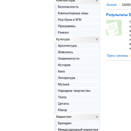
Компьютеры
Бизнес
l
10/05
Безопасность
Компьютерные игры
Результаты 
Ноутбуки и КПК
Программы
н
в
Ремонт
Культура
п
Архитектура
Живопись
Пресс-релизы
>
Знаменитости
История
Кино
Литература
Музыка
Народное творчество
Театр
Цитаты
Юмор
Маркетинг
Брендинг
Международный маркетинг