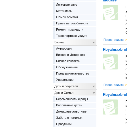
Москве
Легковые авто
Мотоциклы
п
Обмен опытом
И
Права автомобилиста
Ремонт и запчасти
О
Транспортные услуги
Пресс-релизы
>
Бизнес
Аутсорсинг
Royalmaxbro
Бизнес в Интернете
о
Бизнес контакты
б
Обслуживание
Предпринимательство
к
Управление
Пресс-релизы
>
Дети и родители
Дом и Семья
Royalmaxbrok
Беременность и роды
Воспитание детей
Г
Домашние животные
Забота о пожилых
Праздники