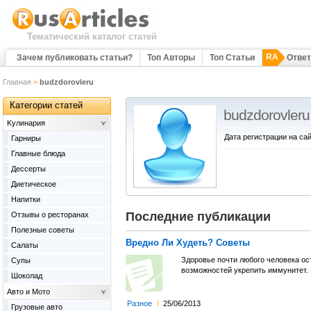
Тематический каталог статей
RA
Зачем публиковать статьи?
Топ Авторы
Топ Статьи
Отве
Главная
>
budzdorovleru
Категории статей
budzdorovleru
Kулинария
Дата регистрации на сай
Гарниры
Главные блюда
Дессерты
Диетическое
Напитки
Последние публикации
Отзывы о ресторанах
Полезные советы
Вредно Ли Худеть? Советы
Салаты
Здоровье почти любого человека ос
Супы
возможностей укрепить иммунитет. Г
Шоколад
Авто и Мото
Разное
l
25/06/2013
Грузовые авто