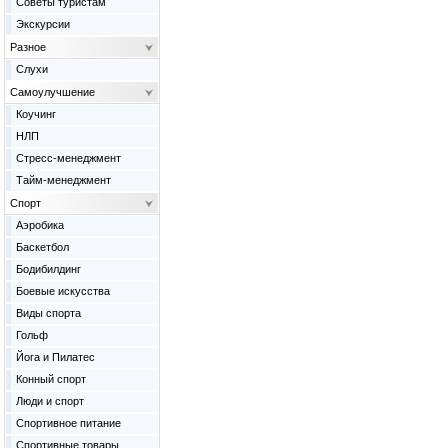
Советы туристам
Экскурсии
Разное
Слухи
Самоулучшение
Коучинг
НЛП
Стресс-менеджмент
Тайм-менеджмент
Спорт
Аэробика
Баскетбол
Бодибилдинг
Боевые искусства
Виды спорта
Гольф
Йога и Пилатес
Конный спорт
Люди и спорт
Спортивное питание
Спортивные товары