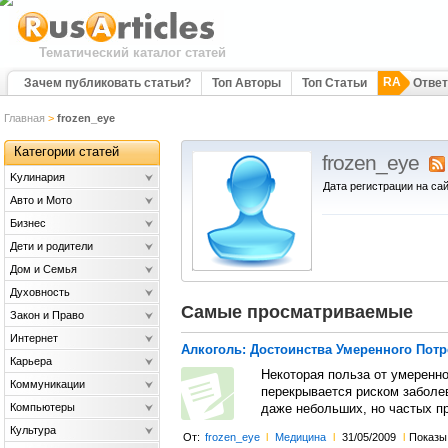
Тематический каталог статей
RA
Зачем публиковать статьи?
Топ Авторы
Топ Статьи
Отве
Главная
>
frozen_eye
Категории статей
frozen_eye
Kулинария
Дата регистрации на сай
Авто и Мото
Бизнес
Дети и родители
Дом и Семья
Духовность
Самые просматриваемые
Закон и Право
Интернет
Алкоголь: Достоинства Умеренного Пот
Карьера
Некоторая польза от умеренно
Коммуникации
перекрывается риском заболев
Компьютеры
даже небольших, но частых пр
Культура
От:
frozen_eye
l
Медицина
l
31/05/2009
l
Показы: