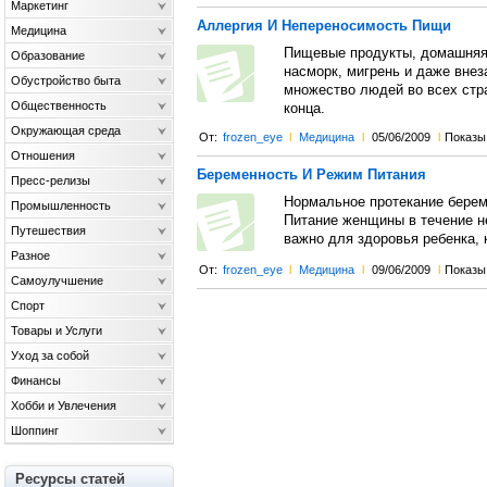
Маркетинг
Аллергия И Непереносимость Пищи
Медицина
Пищевые продукты, домашняя 
Образование
насморк, мигрень и даже внез
Обустройство быта
множество людей во всех стра
Общественность
конца.
Окружающая среда
От:
frozen_eye
l
Медицина
l
05/06/2009
l
Показы:
Отношения
Беременность И Режим Питания
Пресс-релизы
Нормальное протекание берем
Промышленность
Питание женщины в течение н
Путешествия
важно для здоровья ребенка, 
Разное
От:
frozen_eye
l
Медицина
l
09/06/2009
l
Показы:
Самоулучшение
Спорт
Товары и Услуги
Уход за собой
Финансы
Хобби и Увлечения
Шоппинг
Ресурсы статей