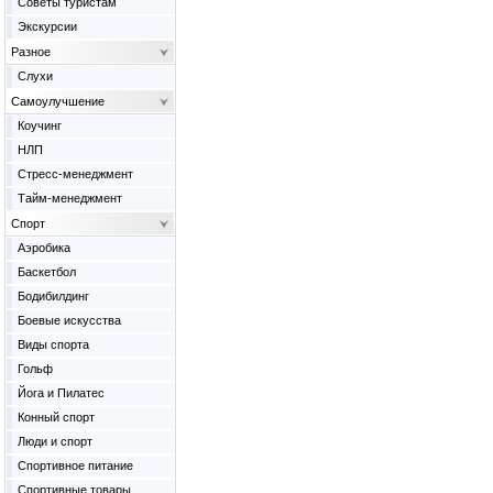
Советы туристам
Экскурсии
Разное
Слухи
Самоулучшение
Коучинг
НЛП
Стресс-менеджмент
Тайм-менеджмент
Спорт
Аэробика
Баскетбол
Бодибилдинг
Боевые искусства
Виды спорта
Гольф
Йога и Пилатес
Конный спорт
Люди и спорт
Спортивное питание
Спортивные товары