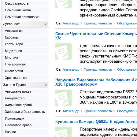
Сексуальность
выбора направления обзора и
передачи видео Corridor Form
Семейная жизнь
ориентированными объектами.
Семейная психология
От:
Александр
l
Промышленность
>
Оборудован
Духовность
Астрология
Самые Чувствительные Сетевые Камеры Q1
Каббала
К/с
Карты Таро
Для передачи качественного 
Медитация
освещенности на объекте сет
сверхчувствительным КМОП-с
Мистика
используют инновационную тех
Нумерология
От:
Александр
l
Промышленность
>
Оборудован
Философия
Христианство
Наружные Видеокамеры Наблюдения Axis
Х18 Трансфокатором
Закон и Право
Авторские права
Сетевые видеокамеры P5522-
мощным трансфокатором и сп
Банкротство
360°, наклон на 180° и 18-кра
Жилищное право
От:
Александр
l
Промышленность
>
Оборудован
Здоровье и безопасность
Иммиграция
Купольные Камеры Q6035/-E «День/ночь
Налоговое право
Поворотные камеры «день/ноч
Разное
видеонаблюдения в помещени