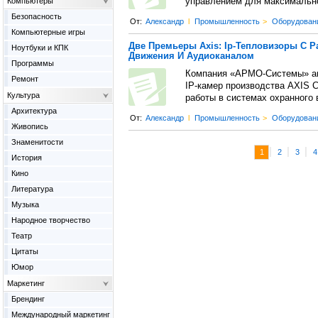
Компьютеры
управлением для максимально
Безопасность
От:
Александр
l
Промышленность
>
Оборудован
Компьютерные игры
Две Премьеры Axis: Ip-Тепловизоры С Р
Ноутбуки и КПК
Движения И Аудиоканалом
Программы
Компания «АРМО-Системы» ан
Ремонт
IP-камер производства AXIS 
Культура
работы в системах охранного
Архитектура
От:
Александр
l
Промышленность
>
Оборудован
Живопись
Знаменитости
|
|
|
1
2
3
4
История
Кино
Литература
Музыка
Народное творчество
Театр
Цитаты
Юмор
Маркетинг
Брендинг
Международный маркетинг