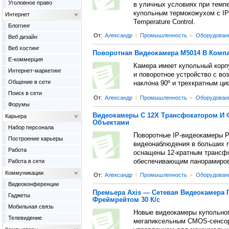
Уголовное право
в уличных условиях при темпе
купольным термокожухом с IP
Интернет
Temperature Control.
Блоггинг
От:
Александр
l
Промышленность
>
Оборудован
Веб дизайн
Веб хостинг
Поворотная Видеокамера M5014 В Компа
Е-коммерция
Камера имеет купольный корпу
Интернет-маркетинг
и поворотное устройство с во
Общение в сети
наклона 90º и трехкратным ц
Поиск в сети
От:
Александр
l
Промышленность
>
Оборудован
Форумы
Видеокамеры С 12Х Трансфокатором И 
Карьера
Объектами
Набор персонала
Поворотные IP-видеокамеры P
Построение карьеры
видеонаблюдения в больших 
Работа
оснащены 12-кратным трансф
Работа в сети
обеспечивающим панорамирован
Коммуникации
От:
Александр
l
Промышленность
>
Оборудован
Видеоконференции
Премьера Axis — Сетевая Видеокамера 
Гаджеты
Фреймрейтом 30 К/с
Мобильная связь
Новые видеокамеры купольног
Телевидение
мегапиксельным CMOS-сенсоро