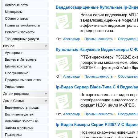
Легковые авто
Вандалозащищенные Купольные Ip-Виде
Мотоциклы
Новая серия видеокамер M31-
Обмен опытом
вандалозащищенные модели M
Права автомобилиста
эффективный видеоконтроль з
коридорного типа.
Ремонт и запчасти
Транспортные услуги
От:
Александр
l
Промышленность
>
Оборудован
Бизнес
Купольные Наружные Видеокамеры С 4Ci
Аутсорсинг
PTZ-видеокамеры P5512-E сн
Бизнес в Интернете
поворотным механизмом, обе
Бизнес контакты
360/180° с функцией «Auto-flip
Обслуживание
От:
Александр
l
Промышленность
>
Оборудован
Предпринимательство
Управление
Ip-Видео Сервер Blade-Типа С 4 Видео/ау
Дети и родители
Четырехканальные видео серв
преобразование аналогового 
Дом и Семья
формат H.264 и/или М-JPEG.
Беременность и роды
От:
Александр
l
Промышленность
>
Оборудован
Воспитание детей
Домашние животные
Ip-Видео Камеры Серии P3367-V С Вариоо
Забота о пожилых
Новинки снабжены новейшим 
Праздники
вандалозащищенный корпус ку