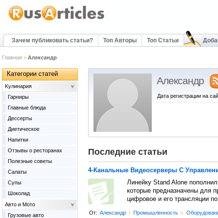
Зачем публиковать статьи?
Топ Авторы
Топ Статьи
Доба
Главная
>
Александр
Категории статей
Александр
Kулинария
Дата регистрации на сай
Гарниры
Главные блюда
Дессерты
Диетическое
Напитки
Последние статьи
Отзывы о ресторанах
Полезные советы
4-Канальные Видеосерверы С Управлен
Салаты
Линейку Stand Alone пополни
Супы
которые предназначены для п
Шоколад
цифровое и его трансляции по
Авто и Мото
От:
Александр
l
Промышленность
>
Оборудован
Грузовые авто