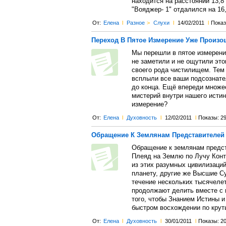
находится на расстоянии 13,8
"Вояджер- 1" отдалился на 16
От:
Елена
l
Разное
>
Слухи
l
14/02/2011
l
Показ
Переход В Пятое Измерение Уже Произо
Мы перешли в пятое измерени
не заметили и не ощутили это
своего рода чистилищем. Тем
всплыли все ваши подсознате
до конца. Ещё впереди множе
мистерий внутри нашего истин
измерение?
От:
Елена
l
Духовность
l
12/02/2011
l
Показы: 2
Обращение К Землянам Представителей
Обращение к землянам предст
Плеяд на Землю по Лучу Конта
из этих разумных цивилизаций
планету, другие же Высшие 
течение нескольких тысячеле
продолжают делить вместе с 
того, чтобы Знанием Истины 
быстром восхождении по крут
От:
Елена
l
Духовность
l
30/01/2011
l
Показы: 2