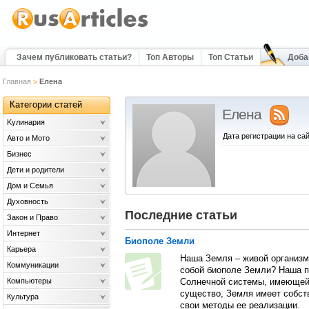
Зачем публиковать статьи?
Топ Авторы
Топ Статьи
Доба
Главная
>
Елена
Категории статей
Елена
Kулинария
Дата регистрации на сай
Авто и Мото
Бизнес
Дети и родители
Дом и Семья
Духовность
Последние статьи
Закон и Право
Интернет
Биополе Земли
Карьера
Наша Земля – живой организм
Коммуникации
собой биополе Земли? Наша п
Компьютеры
Солнечной системы, имеющей 
существо, Земля имеет собс
Культура
свои методы ее реализации.