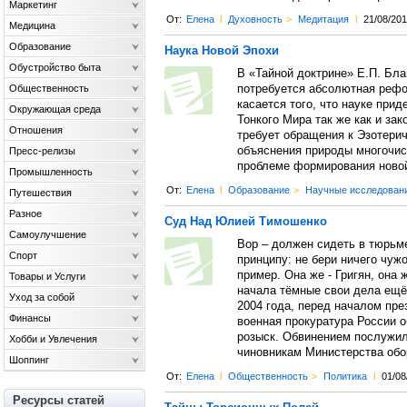
Маркетинг
От:
Елена
l
Духовность
>
Медитация
l
21/08/201
Медицина
Образование
Наука Новой Эпохи
Обустройство быта
В «Тайной доктрине» Е.П. Бла
Общественность
потребуется абсолютная рефо
касается того, что науке при
Окружающая среда
Тонкого Мира так же как и зак
Отношения
требует обращения к Эзотери
объяснения природы многочис
Пресс-релизы
проблеме формирования ново
Промышленность
От:
Елена
l
Образование
>
Научные исследован
Путешествия
Разное
Суд Над Юлией Тимошенко
Самоулучшение
Вор – должен сидеть в тюрьм
Спорт
принципу: не бери ничего чужо
пример. Она же - Григян, она 
Товары и Услуги
начала тёмные свои дела ещё
Уход за собой
2004 года, перед началом пре
Финансы
военная прокуратура России 
розыск. Обвинением послужил
Хобби и Увлечения
чиновникам Министерства об
Шоппинг
От:
Елена
l
Общественность
>
Политика
l
01/08
Ресурсы статей