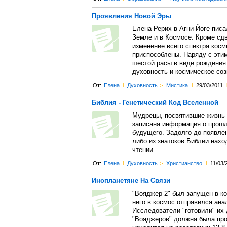
Проявления Новой Эры
Елена Рерих в Агни-Йоге пис
Земле и в Космосе. Кроме сдв
изменение всего спектра косм
приспособлены. Наряду с эти
шестой расы в виде рождения
духовность и космическое соз
От:
Елена
l
Духовность
>
Мистика
l
29/03/2011
Библия - Генетический Код Вселенной
Мудрецы, посвятившие жизнь и
записана информация о прошл
будущего. Задолго до появле
либо из знатоков Библии нахо
чтении.
От:
Елена
l
Духовность
>
Христианство
l
11/03/
Инопланетяне На Связи
"Вояджер-2" был запущен в ко
него в космос отправился ана
Исследователи "готовили" их 
"Вояджеров" должна была про