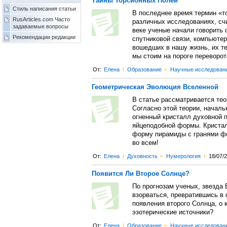
Тайны Торсионных Полей
Стиль написания статьи
В последнее время термин «т
RusArticles.com Часто
различных исследованиях, сч
задаваемые вопросы
веке ученые начали говорить 
Рекомендации редакции
спутниковой связи, компьютер
вошедших в нашу жизнь, их т
мы стоим на пороге переворот
От:
Елена
l
Образование
>
Научные исследован
Геометрическая Эволюция Вселенной
В статье рассматривается те
Согласно этой теории, начал
огненный кристалл духовной 
яйцеподобной формы. Кристал
форму пирамиды с гранями фо
во всем!
От:
Елена
l
Духовность
>
Нумерология
l
18/07/
Появится Ли Второе Солнце?
По прогнозам ученых, звезда
взорваться, превратившись в 
появления второго Солнца, о
эзотерические источники?
От:
Елена
l
Образование
>
Научные исследован