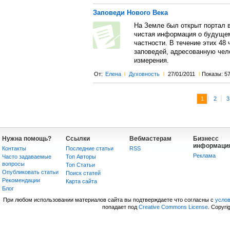
Заповеди Нового Века
На Земле был открыт портал 
чистая информация о будущем
частности. В течение этих 48
заповедей, адресованную чело
измерения.
От:
Елена
l
Духовность
l
27/01/2011
l
Показы: 5
|
|
1
2
3
Нужна помощь?
Ссылки
Вебмастерам
Бизнесс
информаци
Контакты
Последние статьи
RSS
Реклама
Часто задаваемые
Топ Авторы
вопросы
Топ Статьи
Опубликовать статьи
Поиск статей
Рекомендации
Карта сайта
Блог
При любом использовании материалов сайта вы подтверждаете что согласны с
усло
попадает под
Creative Commons License
. Copyri